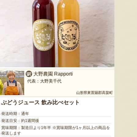
ミックスゼリー
シ「おおもの」
予約注文
肉・青
『たかはたファーム』
『長岡ファーム』
8月7日 21:25 [神奈川県]
8月7日 21:20 [宮城県]
8月7
大野農園 Rapporti
代表：大野美千代
山形県東置賜郡高畠町
ぶどうジュース 飲み比べセット
発送時期：通年
発送目安：約1週間後
山形県産 尾花沢スイカ 大玉
三元豚のハム・ソーセージ詰め
ぶどうジ
賞味期限：製造日より1年半 ※賞味期限が1ヶ月以上の商品を
「羅皇ザ・スウィート」
合わせ
発送します