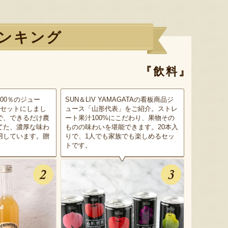
ンキング
『飲料』
00％のジュー
SUN＆LIV YAMAGATAの看板商品ジ
をセットにしまし
ュース「山形代表」をご紹介。ストレ
で、できるだけ農
ート果汁100%にこだわり、果物その
てた、濃厚な味わ
ものの味わいを堪能できます。20本入
用しています。贈
りで、1人でも家族でも楽しめるセッ
トです。