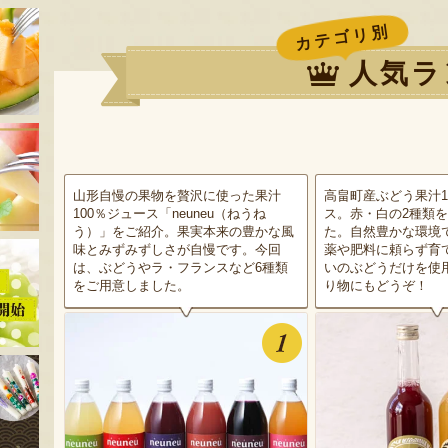
カテゴリ別
人気ラ
山形自慢の果物を贅沢に使った果汁
高畠町産ぶどう果汁1
100％ジュース「neuneu（ねうね
ス。赤・白の2種類
う）」をご紹介。果実本来の豊かな風
た。自然豊かな環境
味とみずみずしさが自慢です。今回
薬や肥料に頼らず育
は、ぶどうやラ・フランスなど6種類
いのぶどうだけを使
をご用意しました。
り物にもどうぞ！