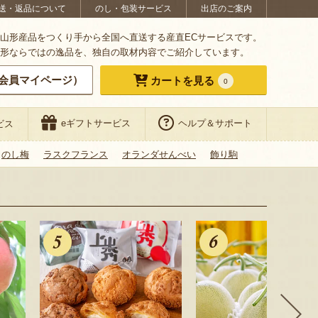
送・返品について
のし・包装サービス
出店のご案内
山形産品をつくり手から全国へ直送する産直ECサービスです。
形ならではの逸品を、独自の取材内容でご紹介しています。
会員マイページ）
カートを見る
0
eギフトサービス
ヘルプ＆サポート
ビス
のし梅
ラスクフランス
オランダせんべい
飾り駒