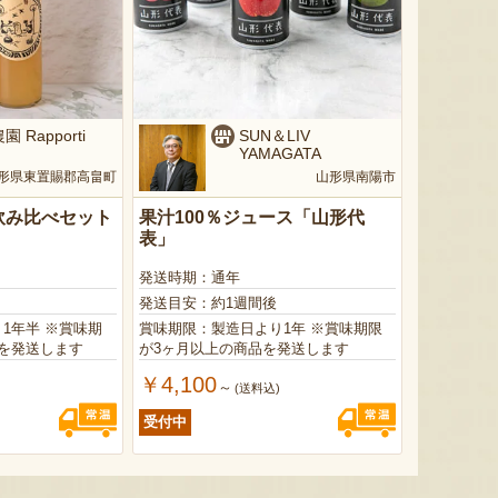
 Rapporti
SUN＆LIV
YAMAGATA
形県東置賜郡高畠町
山形県南陽市
飲み比べセット
果汁100％ジュース「山形代
表」
発送時期：通年
発送目安：約1週間後
 ※賞味期
賞味期限：製造日より1年 ※賞味期限
を発送します
が3ヶ月以上の商品を発送します
￥4,100
～
(送料込)
受付中