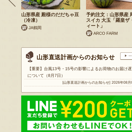
 桃（贈
山形県産 殿様のだだちゃ豆
予約注文：山形県産 
（冷凍）
スイカ 大玉「羅皇ザ
ィート」
JA鶴岡
ARCO FARM
山形直送計画からのお知らせ
一
【重要】台風13号・15号の影響によるお荷物のお届け遅
について（8月7日）
[山形直送計画からのお知らせ]
2026年08月