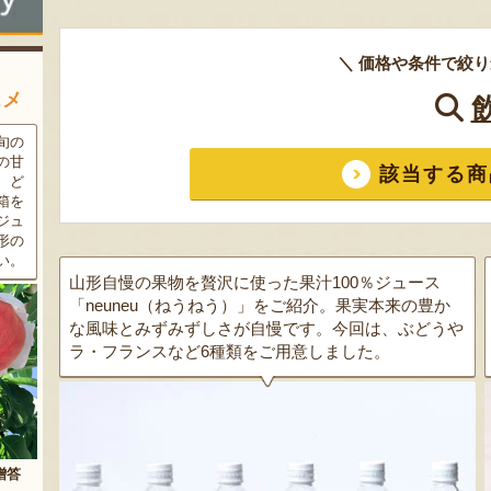
＼ 価格や条件で絞り
スメ
条件
三和油脂の看板商品「まいに
果樹栽培が盛んな東根市で育
ラン
ちのこめ油」は、新鮮な国産
った「白桃」。あえて大玉で
該当する商
細か
の「米ぬか」から作られた食
はなく、美味しさや食感を重
濃厚
用油。油特有の臭いやクセが
視した「中玉」にこだわって
す。
なく、食材の美味しさを引き
栽培しています。「陽夏妃」
りの
立てます。一度使えば、毎日
や「川中島白桃」など、その
物に
使いたくなること間違いなし
時期に旬の品種をお届けしま
です。
す。
山形自慢の果物を贅沢に使った果汁100％ジュース
「neuneu（ねうねう）」をご紹介。果実本来の豊か
な風味とみずみずしさが自慢です。今回は、ぶどうや
ラ・フランスなど6種類をご用意しました。