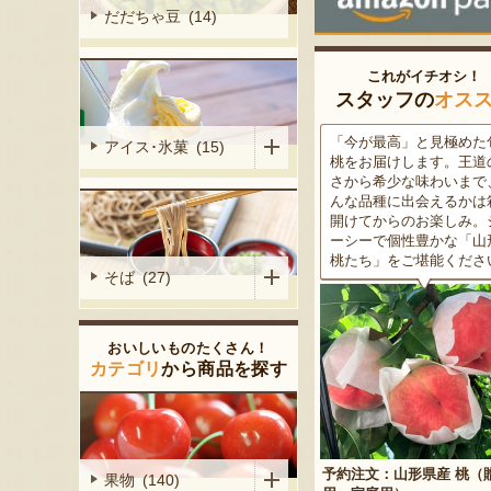
だだちゃ豆 (14)
これがイチオシ！
スタッフの
オス
がる尾花沢
「今が最高」と見極めた旬の
米沢牛は、非常に厳しい
アイス･氷菓 (15)
大地で丹精込
桃をお届けします。王道の甘
をクリアした最高級のブ
メロンは、糖
さから希少な味わいまで、ど
ド牛。美しいサシ・きめ
る「知る人ぞ
んな品種に出会えるかは箱を
な肉質・とろける食感・
です。一口頬
開けてからのお楽しみ。ジュ
な旨味、すべてが抜群で
いっぱいに広
ーシーで個性豊かな「山形の
高級感のある黒化粧箱入
醇な香りをお
桃たち」をご堪能ください。
ため、大切な人への贈り
そば (27)
どうぞ！
おいしいものたくさん！
カテゴリ
から商品を探す
予約注文：山形県産 桃（贈答
果物 (140)