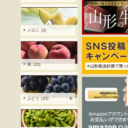
メロン (3)
桃 (20)
ぶどう (33)