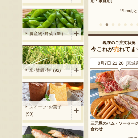
産 メロン（赤
用・家庭用）
米沢牛
『Farmおとらふ』
『肉匠えん
イフデザイン』
農産物･野菜 (69)
現在のご注文状況
今これが
売
れてま
5 [神奈川県]
8月7日 21:20 [宮城県]
8月7日 20:07 [山形
米･雑穀･餅 (92)
スイーツ･お菓子
(99)
イカ 大玉
三元豚のハム・ソーセージ詰め
ぶどうジュース 飲み比べ
ート」
合わせ
『大野農園 Rapp