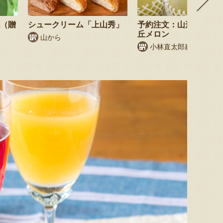
桃（贈
シュークリーム「上山秀」
予約注文：山形県産 庄
丘メロン
山から
小林直太郎農園