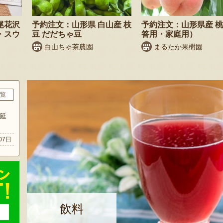
尾花沢
予約注文：山形県 白山産 枝
予約注文：山形県産 
・スウ
豆 だだちゃ豆
答用・家庭用）
白山ちゃ茶農園
まるたか果樹園
覧
延
07日
飲料