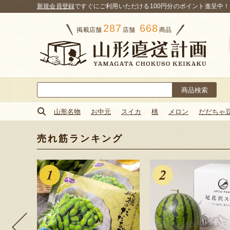
新規会員登録
ですぐにご利用いただける100円分のポイント進呈中！
287
668
掲載店舗
店舗
商品
検
索:
山形名物
お中元
スイカ
桃
メロン
だだちゃ
売れ筋ランキング