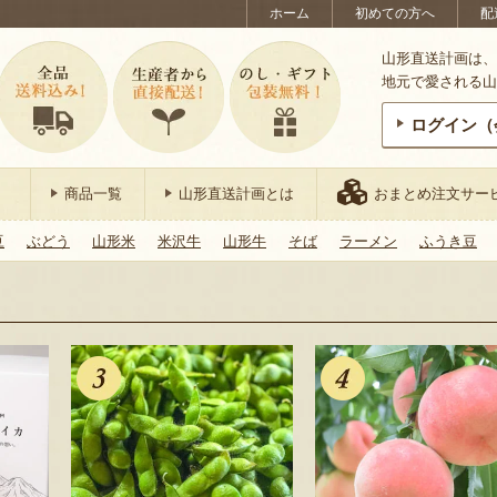
ホーム
初めての方へ
配
山形直送計画は、
地元で愛される山
ログイン（
商品一覧
山形直送計画とは
おまとめ注文サー
豆
ぶどう
山形米
米沢牛
山形牛
そば
ラーメン
ふうき豆