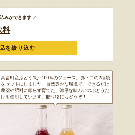
込みができます ／
飲料
色とりどりのフルーツがぎゅ
寒河江市の肥沃な大地で育っ
肥沃な
っと詰まった「ミックスゼリ
たスイートコーン「おおも
市。そ
品を絞り込む
ー」。色をテーマに、素材の
の」。存在感のある大きさ
めて育
組み合わせやカットの仕方に
と、果物にも負けない濃厚な
度15
もこだわりました。箱を開け
甘みが特徴。朝採りをその日
知るお
た瞬間に笑顔になれるゼリー
のうちに発送し、鮮度そのま
張るだ
は、大切な方への贈り物にも
まにお届けします。
がる幸
最適。
届けし
高畠町産ぶどう果汁100％のジュース。赤・白の2種類
をセットにしました。自然豊かな環境で、できるだけ
農薬や肥料に頼らず育てた、濃厚な味わいのぶどうだ
けを使用しています。贈り物にもどうぞ！
予約注文：山形県産トウモロコ