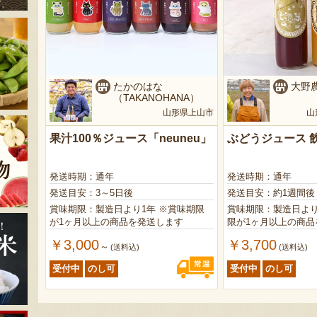
たかのはな
大野農園
（TAKANOHANA）
山形県上山市
山
果汁100％ジュース「neuneu」
ぶどうジュース 
発送時期：通年
発送時期：通年
発送目安：3～5日後
発送目安：約1週間後
賞味期限：製造日より1年 ※賞味期限
賞味期限：製造日より1年半
が1ヶ月以上の商品を発送します
限が1ヶ月以上の商品
￥3,000
￥3,700
～
(送料込)
(送料込)
受付中
のし可
受付中
のし可