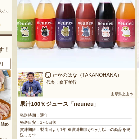
まいにちのこめ油
予約注文：山形県産 桃（贈答
用・家庭用）
どう』
『三和油脂株式会社』
『栗原果樹園』
す！
県]
8月7日 18:02 [東京都]
8月7日 16:16 [新潟県]
たかのはな（TAKANOHANA）
代表：森下孝行
山形県上山市
果汁100％ジュース「neuneu」
発送時期：通年
発送目安：3～5日後
セット
山形県産 種なしぶどう デラウ
Fruits Craft Cider（フルーツク
賞味期限：製造日より1年 ※賞味期限が1ヶ月以上の商品を発
ェア
ラフトサイダー）ギフトセット
orti』
送します