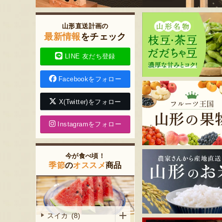
山形直送計画の
最新情報
をチェック
LINE 友だち登録
Facebookをフォロー
X(Twitter)をフォロー
Instagramをフォロー
今が食べ頃！
季節
の
オススメ
商品
スイカ (8)