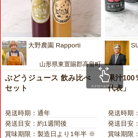
大野農園 Rapporti
S
山形県東置賜郡高畠町
ぶどうジュース 飲み比べ
果汁10
セット
代表」
スクロールできます
発送時期：通年
発送時期
発送目安：約1週間後
発送目安
賞味期限：製造日より1年半 ※
賞味期限：