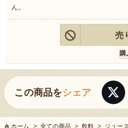
ん。
売
購
この商品を
シェア
ホーム
>
全ての商品
>
飲料
>
ジュー