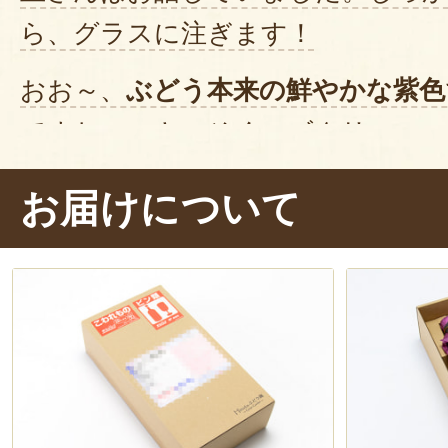
ら、グラスに注ぎます！
おお～、
ぶどう本来の鮮やかな紫色
ですね～。さっそく、ゴクリ……。
濃厚～！
ぶどうの甘みや酸味だけで
お届けについて
渋みも感じます。
ぶどう本来の味
るため、ワインのように
製造年に
わいが変わる
そうですよ。来年の
すね～！