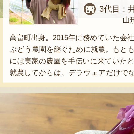
3代目：
山
高畠町出身。2015年に務めていた会
ぶどう農園を継ぐために就農。もと
には実家の農園を手伝いに来ていた
就農してからは、デラウェアだけで
栽培にも挑戦。2020年にはご主人も
ことで、より心強くなったと語る。
が子のように思えてきました。すく
子が可愛くてたまりません」と幸江
笑む。