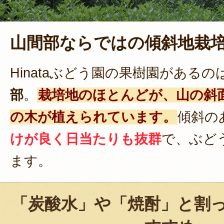
山間部ならではの傾斜地栽
Hinataぶどう園の果樹園があるの
部
。
栽培地のほとんどが、山の斜
の木が植えられています。
傾斜の
けが良く日当たりも抜群
で、ぶど
ます。
「炭酸水」や「焼酎」と割