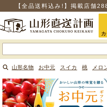
【全品送料込み!】掲載店舗
28
カ
検
索:
山形名物
お中元
スイカ
桃
メロ