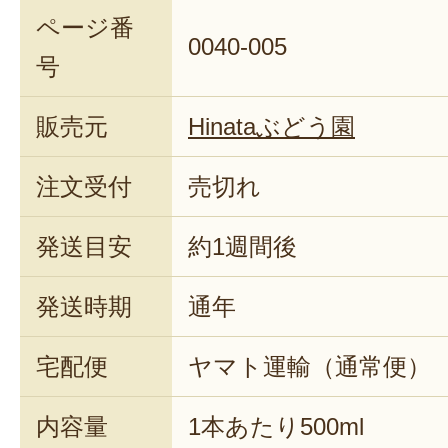
ページ番
0040-005
号
販売元
Hinataぶどう園
注文受付
売切れ
発送目安
約1週間後
発送時期
通年
宅配便
ヤマト運輸（通常便）
内容量
1本あたり500ml