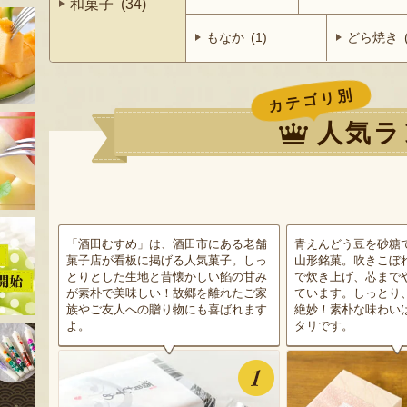
和菓子 (34)
もなか (1)
どら焼き (
カテゴリ別
人気ラ
「酒田むすめ」は、酒田市にある老舗
青えんどう豆を砂糖
菓子店が看板に掲げる人気菓子。しっ
山形銘菓。吹きこぼ
とりとした生地と昔懐かしい餡の甘み
で炊き上げ、芯まで
が素朴で美味しい！故郷を離れたご家
ています。しっとり
族やご友人への贈り物にも喜ばれます
絶妙！素朴な味わい
よ。
タリです。