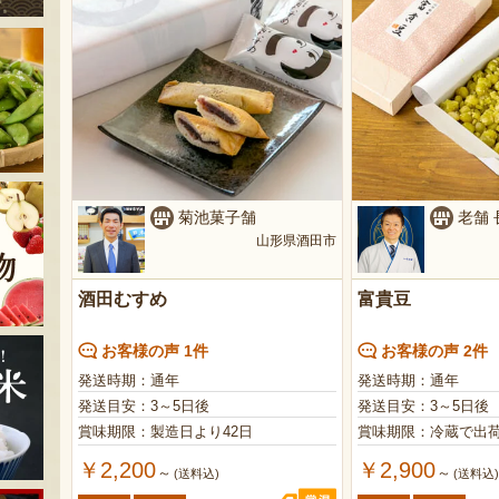
菊池菓子舗
老舗
山形県酒田市
酒田むすめ
富貴豆
お客様の声 1件
お客様の声 2件
発送時期：通年
発送時期：通年
発送目安：3～5日後
発送目安：3～5日後
賞味期限：製造日より42日
賞味期限：冷蔵で出荷
￥2,200
￥2,900
～
～
(送料込)
(送料込