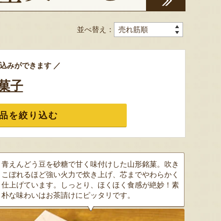
並べ替え：
色とりどりのフルーツがぎゅ
寒河江市の肥沃な大地で育っ
肥沃な
込みができます ／
っと詰まった「ミックスゼリ
たスイートコーン「おおも
市。そ
ー」。色をテーマに、素材の
の」。存在感のある大きさ
めて育
菓子
組み合わせやカットの仕方に
と、果物にも負けない濃厚な
度15
もこだわりました。箱を開け
甘みが特徴。朝採りをその日
知るお
た瞬間に笑顔になれるゼリー
のうちに発送し、鮮度そのま
張るだ
品を絞り込む
は、大切な方への贈り物にも
まにお届けします。
がる幸
最適。
届けし
青えんどう豆を砂糖で甘く味付けした山形銘菓。吹き
こぼれるほど強い火力で炊き上げ、芯までやわらかく
仕上げています。しっとり、ほくほく食感が絶妙！素
朴な味わいはお茶請けにピッタリです。
予約注文：山形県産トウモロコ