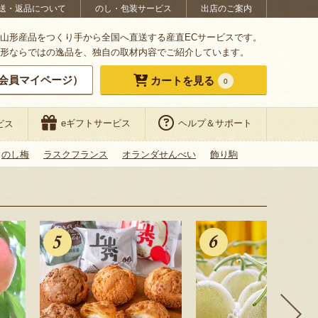
送・返品について
のし・包装サービス
出店のご案内
山形産品をつくり手から全国へ直送する産直ECサービスです。
形ならではの逸品を、独自の取材内容でご紹介しています。
会員マイページ）
カートを見る
0
eギフトサービス
ヘルプ＆サポート
ビス
のし梅
ラスクフランス
オランダせんべい
飾り駒