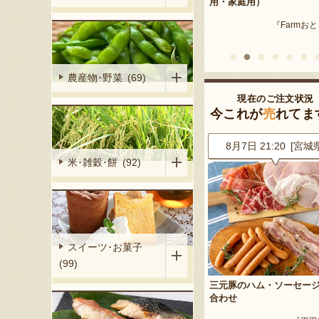
産 メロン（赤
用・家庭用）
米沢牛
『Farmおとらふ』
『肉匠えん
イフデザイン』
農産物･野菜 (69)
現在のご注文状況
今これが
売
れてま
5 [神奈川県]
8月7日 21:20 [宮城県]
8月7日 20:07 [山形
米･雑穀･餅 (92)
スイーツ･お菓子
(99)
イカ 大玉
三元豚のハム・ソーセージ詰め
ぶどうジュース 飲み比べ
ート」
合わせ
『大野農園 Rapp