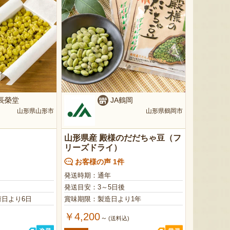
 長榮堂
JA鶴岡
山形県山形市
山形県鶴岡市
山形県産 殿様のだだちゃ豆（フ
リーズドライ）
お客様の声 1件
発送時期：通年
発送目安：3～5日後
日より6日
賞味期限：製造日より1年
￥4,200
～
)
(送料込)