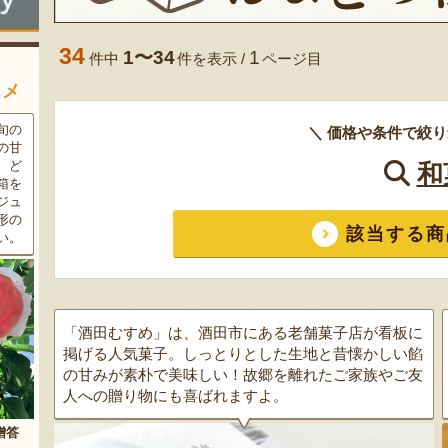
34
1〜34
1
件中
件を表示 /
ページ目
スメ
条件
三和油脂の看板商品「まいに
果樹栽培が盛んな東根市で育
＼ 価格や条件で絞り
ラン
ちのこめ油」は、新鮮な国産
った「白桃」。あえて大玉で
細か
の「米ぬか」から作られた食
はなく、美味しさや食感を重
和
濃厚
用油。油特有の臭いやクセが
視した「中玉」にこだわって
す。
なく、食材の美味しさを引き
栽培しています。「陽夏妃」
りの
立てます。一度使えば、毎日
や「川中島白桃」など、その
該当する商
物に
使いたくなること間違いなし
時期に旬の品種をお届けしま
です。
す。
「酒田むすめ」は、酒田市にある老舗菓子店が看板に
掲げる人気菓子。しっとりとした生地と昔懐かしい餡
の甘みが素朴で美味しい！故郷を離れたご家族やご友
人への贈り物にも喜ばれますよ。