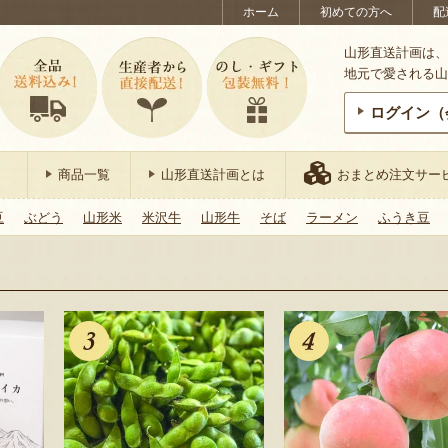
ホーム
初めての方へ
配
山形直送計画は、
地元で愛される山
ログイン（
商品一覧
山形直送計画とは
おまとめ注文サー
豆
ぶどう
山形米
米沢牛
山形牛
そば
ラーメン
ふうき豆