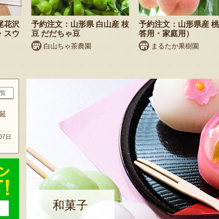
尾花沢
予約注文：山形県 白山産 枝
予約注文：山形県産 
・スウ
豆 だだちゃ豆
答用・家庭用）
白山ちゃ茶農園
まるたか果樹園
覧
延
07日
和菓子