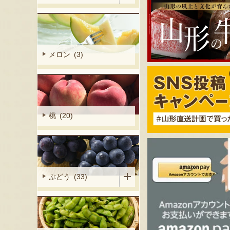
メロン (3)
桃 (20)
ぶどう (33)