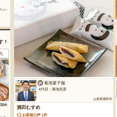
まいにちのこめ油
予約注文：山形県産 桃（贈答
用・家庭用）
どう』
『三和油脂株式会社』
『栗原果樹園』
す！
県]
8月7日 18:02 [東京都]
8月7日 16:16 [新潟県]
菊池菓子舗
6代目：菊池武彦
山形県酒田市
セット
山形県産 種なしぶどう デラウ
Fruits Craft Cider（フルーツク
酒田むすめ
ェア
ラフトサイダー）ギフトセット
orti』
お客様の声 1件