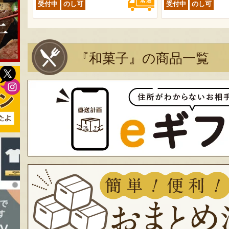
受付中
のし可
受付中
のし可
『和菓子』の商品一覧