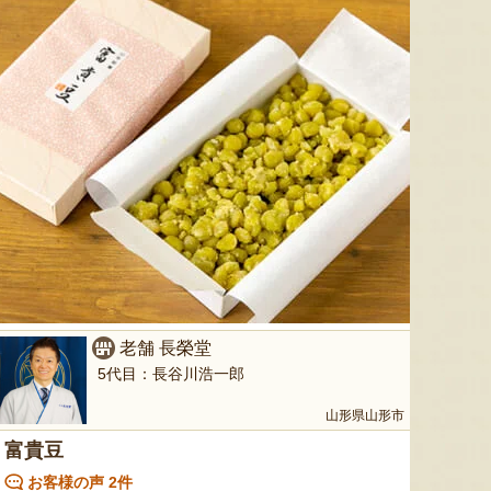
ミックスゼリー
シ「おおもの」
予約注文
肉・青
『たかはたファーム』
『長岡ファーム』
8月7日 21:25 [神奈川県]
8月7日 21:20 [宮城県]
8月7
老舗 長榮堂
5代目：長谷川浩一郎
山形県山形市
山形県産 尾花沢スイカ 大玉
三元豚のハム・ソーセージ詰め
ぶどうジ
富貴豆
「羅皇ザ・スウィート」
合わせ
お客様の声 2件