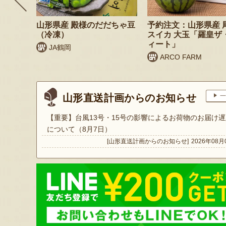
 桃（贈
山形県産 殿様のだだちゃ豆
予約注文：山形県産 
（冷凍）
スイカ 大玉「羅皇ザ
ィート」
JA鶴岡
ARCO FARM
山形直送計画からのお知らせ
一
【重要】台風13号・15号の影響によるお荷物のお届け遅
について（8月7日）
[山形直送計画からのお知らせ]
2026年08月