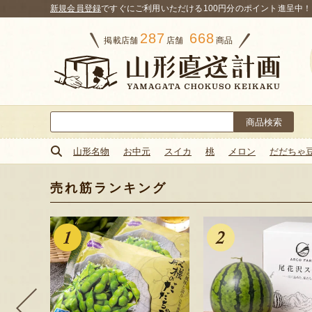
新規会員登録
ですぐにご利用いただける100円分のポイント進呈中！
287
668
掲載店舗
店舗
商品
検
索:
山形名物
お中元
スイカ
桃
メロン
だだちゃ
売れ筋ランキング