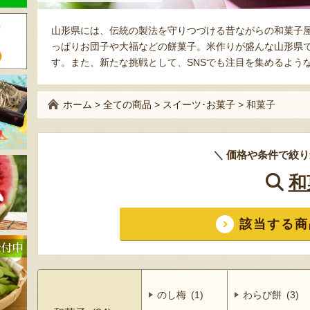
山形県には、伝統の製法を守りつづける昔ながらの和菓子
っぱりお団子や大福などの餅菓子。米作りが盛んな山形県
す。また、新たな挑戦として、SNSでも注目を集めるよう
ホーム
>
全ての商品
>
スイーツ･お菓子
>
和菓子
＼ 価格や条件で絞り
和
該当する商
のし梅 (1)
わらび餅 (3)