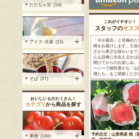
だだちゃ豆 (14)
これがイチオシ！
スタッフの
オス
がる尾花沢
「今が最高」と見極めた旬の
米沢牛は、非常に厳しい
アイス･氷菓 (15)
大地で丹精込
桃をお届けします。王道の甘
をクリアした最高級のブ
メロンは、糖
さから希少な味わいまで、ど
ド牛。美しいサシ・きめ
る「知る人ぞ
んな品種に出会えるかは箱を
な肉質・とろける食感・
です。一口頬
開けてからのお楽しみ。ジュ
な旨味、すべてが抜群で
いっぱいに広
ーシーで個性豊かな「山形の
高級感のある黒化粧箱入
醇な香りをお
桃たち」をご堪能ください。
ため、大切な人への贈り
そば (27)
どうぞ！
おいしいものたくさん！
カテゴリ
から商品を探す
予約注文：山形県産 桃（贈答
果物 (140)