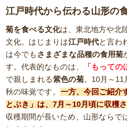
江戸時代から伝わる山形の
菊を食べる文化
は、東北地方や北
文化。はじまりは
江戸時代
と言わ
は今でも
さまざまな品種の食用菊
す。代表的なものは、
「もっての
で親しまれる
紫色の菊
。10月～1
秋の味覚です。
一方、今回ご紹介
とぶき」は、7月～10月頃に収穫
収穫期間が長いため、山形ならで