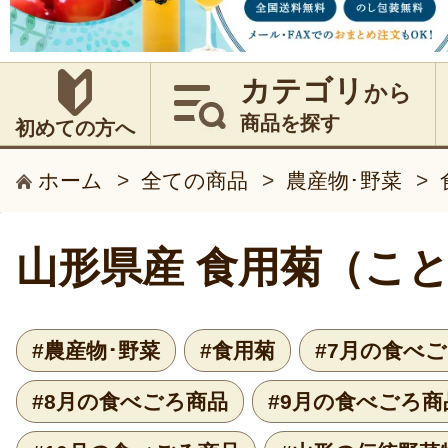
カテゴリ
から
商品を探す
初めての方へ
ホーム
>
全ての商品
>
農産物･野菜
>
山形県産 食用菊（こ
#農産物･野菜
#食用菊
#7月の食べ
#8月の食べごろ商品
#9月の食べごろ商