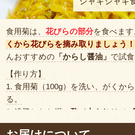
シャキシャキ
食用菊は、
花びらの部分
を食べます
くから花びらを摘み取りましょう！
んおすすめの
「からし醤油」
で試食
【作り方】
1. 食用菊（100g）を洗い、がく
る。
2. 沸騰したお湯に
酢（大さじ1）
と
を入れ、箸で混ぜながら
30秒ほど
茹
お届けについて