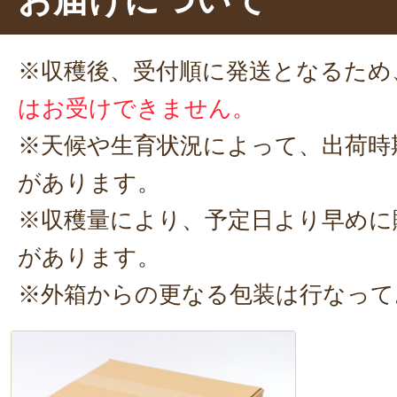
3. 水気を切った食用菊に、からし
て完成！
※収穫後、受付順に発送となるため
※からしと醤油の量はお好みで調整
はお受けできません。
酢を入れて茹でることで、美しい黄
※天候や生育状況によって、出荷時
た！それでは、いただきます。ぱく
があります。
美味しい～！シャキシャキとした食
※収穫量により、予定日より早めに
ますね。
ほのかな苦み
が、からし
があります。
す。
※外箱からの更なる包装は行なって