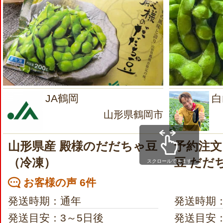
JA鶴岡
白
山形県鶴岡市
山形県産 殿様のだだちゃ豆
予約注文
（冷凍）
豆 だだ
スクロールできます
お客様の声 6件
発送時期：通年
発送時期
発送目安：3～5日後
発送目安