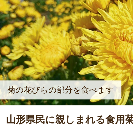
を決意。吉田さんが就農したタイミ
ガスやロマネスコといった野菜の栽
「お客さんと対話しながら農作物を
しています。ゆくゆくは、自分で育
った農家カフェをやりたいと思って
なる目標を語ってくれた。
菊の花びらの部分を食べます
山形県民に親しまれる食用