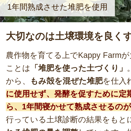
1年間熟成させた堆肥を使用
大切なのは土壌環境を良く
農作物を育てる上でKappy Far
ことは
「堆肥を使った土づくり」
から、
もみ殻を混ぜた堆肥
を仕入
に使用せず、発酵を促すために定
ら、1年間寝かせて熟成させるの
行っている土壌診断の結果をもと