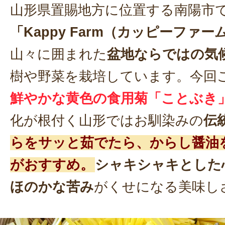
山形県置賜地方に位置する南陽市
「Kappy Farm（カッピーファー
山々に囲まれた
盆地ならではの気
樹や野菜を栽培しています。今回
鮮やかな黄色の食用菊「ことぶき
化が根付く山形ではお馴染みの
伝
らをサッと茹でたら、からし醤油
がおすすめ。
シャキシャキとした
ほのかな苦み
がくせになる美味し