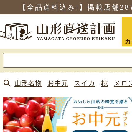
【全品送料込み!】掲載店舗
28
カ
検
索:
山形名物
お中元
スイカ
桃
メロ