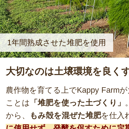
1年間熟成させた堆肥を使用
大切なのは土壌環境を良く
農作物を育てる上でKappy Far
ことは
「堆肥を使った土づくり」
から、
もみ殻を混ぜた堆肥
を仕入
に使用せず、発酵を促すために定