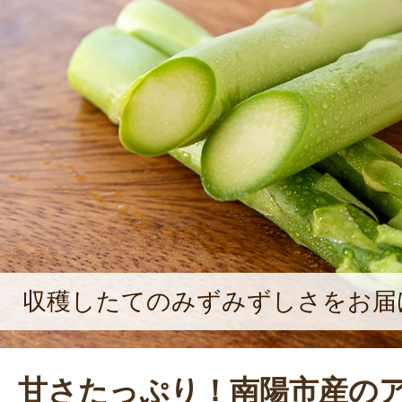
に情熱を注ぐようになり、会社を辞
を決意。吉田さんが就農したタイミ
ガスやロマネスコといった野菜の栽
「お客さんと対話しながら農作物を
しています。ゆくゆくは、自分で育
った農家カフェをやりたいと思って
なる目標を語ってくれた。
収穫したてのみずみずしさをお届
甘さたっぷり！南陽市産の