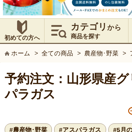
カテゴリ
から
商品を探す
初めての方へ
ホーム
>
全ての商品
>
農産物･野菜
>
予約注文：山形県産グ
パラガス
#農産物･野菜
#アスパラガス
#5月