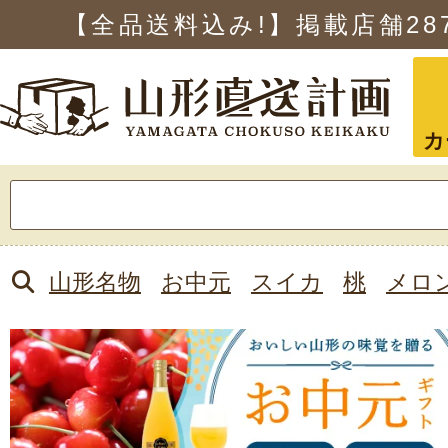
【全品送料込み!】掲載店舗
28
カ
検
索:
山形名物
お中元
スイカ
桃
メロ