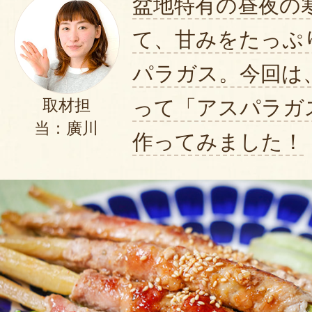
盆地特有の昼夜の
て、甘みをたっぷ
パラガス。今回は
って「アスパラガ
取材担
当：廣川
作ってみました！