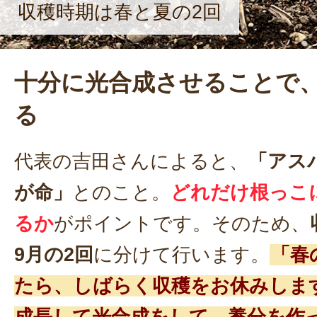
収穫時期は春と夏の2回
十分に光合成させることで
る
代表の吉田さんによると、
「アス
が命」
とのこと。
どれだけ根っこ
るか
がポイントです。そのため、
9月の2回
に分けて行います。
「春
たら、しばらく収穫をお休みしま