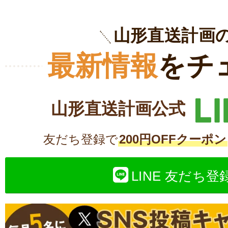
山形直送計画
最新情報
をチ
山形直送計画公式
友だち登録で
200円OFFクーポン
LINE 友だち登