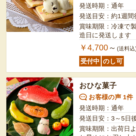
発送時期：通年
発送目安：約1週間
賞味期限：冷凍で製造
造日に発送します
￥4,700
～
(送料込
受付中
のし可
おひな菓子
お客様の声 1件
発送時期：通年
発送目安：3～5日
賞味期限：出荷日より2週間