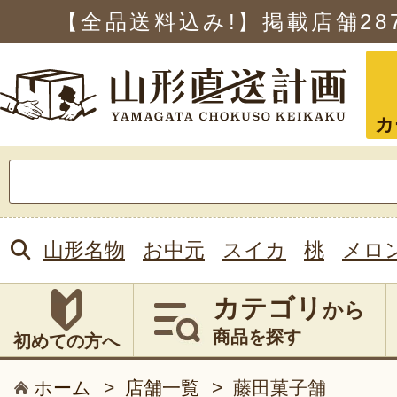
【全品送料込み!】掲載店舗
28
カ
検
索:
山形名物
お中元
スイカ
桃
メロ
カテゴリ
から
商品を探す
初めての方へ
ホーム
>
店舗一覧
>
藤田菓子舗