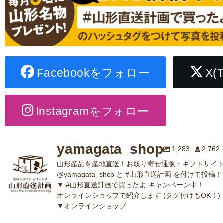
Facebookをフォロー
X(
Instagramをフォロー
yamagata_shop
1,283
2,762
山形産品を産地直送！お取り寄せ通販・ギフトサイト
@yamagata_shop と #山形直送計画 を付けて投稿！
▼ #山形直送計画で買ったよ キャンペーン中！
オンラインショップで紹介します (タグ付けもOK！)
▼オンラインショップ