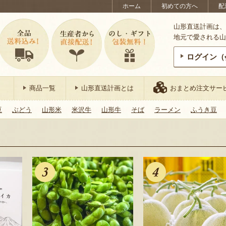
ホーム
初めての方へ
配
山形直送計画は、
地元で愛される山
ログイン（
商品一覧
山形直送計画とは
おまとめ注文サー
豆
ぶどう
山形米
米沢牛
山形牛
そば
ラーメン
ふうき豆