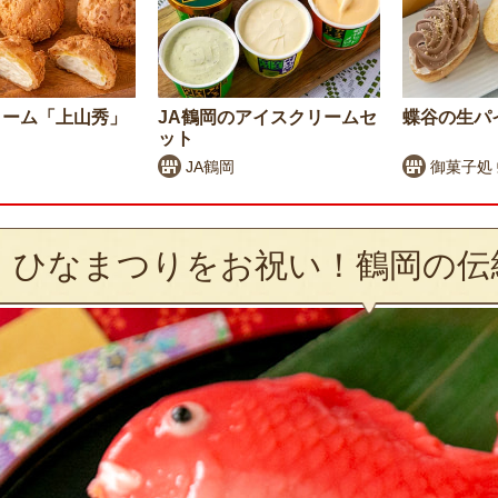
リーム「上山秀」
JA鶴岡のアイスクリームセ
蝶谷の生パ
ット
JA鶴岡
御菓子処
ひなまつりをお祝い！鶴岡の伝