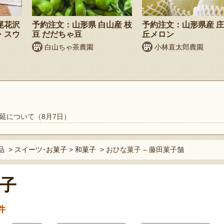
尾花沢
予約注文：山形県 白山産 枝
予約注文：山形県産 
・スウ
豆 だだちゃ豆
丘メロン
白山ちゃ茶農園
小林直太郎農園
延について（8月7日）
品
>
スイーツ･お菓子
>
和菓子
>
おひな菓子 – 藤田菓子舗
子
件