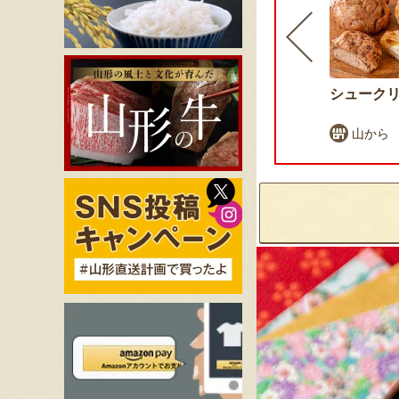
富貴豆
シューク
老舗 長榮堂
山から