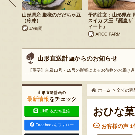
 桃（贈
山形県産 殿様のだだちゃ豆
予約注文：山形県産 
（冷凍）
スイカ 大玉「羅皇ザ
ィート」
JA鶴岡
ARCO FARM
山形直送計画からのお知らせ
【重要】台風13号・15号の影響によるお荷物のお届け遅
ホーム
>
全ての商
山形直送計画の
最新情報
をチェック
おひな菓
LINE 友だち登録
Facebookをフォロー
お客様の声 1