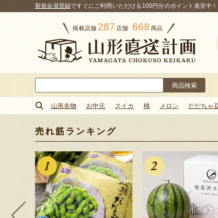
新規会員登録
ですぐにご利用いただける100円分のポイント進呈中！
287
668
掲載店舗
店舗
商品
検
索:
山形名物
お中元
スイカ
桃
メロン
だだちゃ
売れ筋ランキング