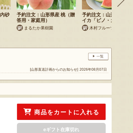
庄内砂
予約注文：山形県産 桃（贈
予約注文：山形県産 小
答用・家庭用）
イカ「ピノ・ガール」
まるたか果樹園
木村フルーツ
一覧
[山形直送計画からのお知らせ]
2026年08月07日
商品をカートに入れる
eギフト在庫切れ