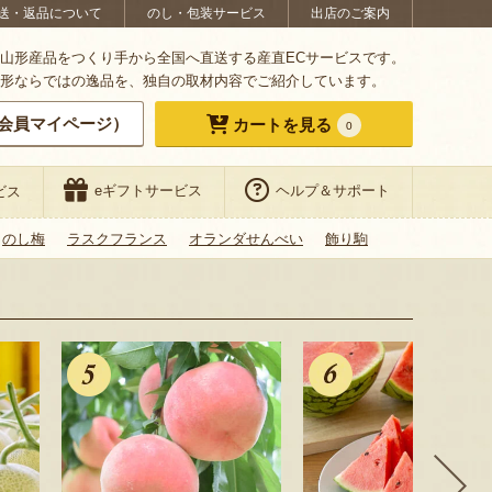
送・返品について
のし・包装サービス
出店のご案内
山形産品をつくり手から全国へ直送する産直ECサービスです。
形ならではの逸品を、独自の取材内容でご紹介しています。
会員マイページ）
カートを見る
0
eギフトサービス
ヘルプ＆サポート
ビス
のし梅
ラスクフランス
オランダせんべい
飾り駒