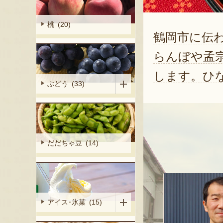
桃 (20)
鶴岡市に伝
らんぼや孟
します。ひ
ぶどう (33)
だだちゃ豆 (14)
アイス･氷菓 (15)