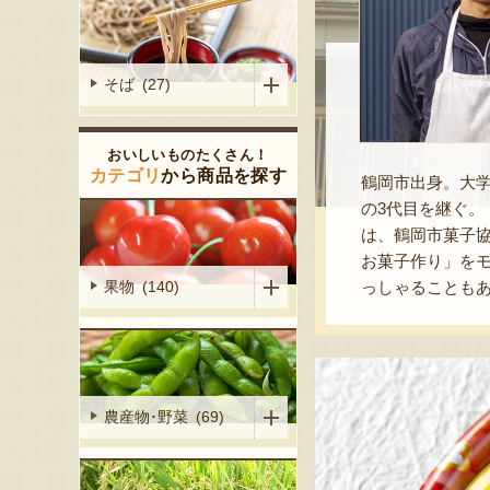
そば (27)
おいしいものたくさん！
カテゴリ
から商品を探す
鶴岡市出身。大学
の3代目を継ぐ
は、鶴岡市菓子
お菓子作り」を
っしゃることも
果物 (140)
農産物･野菜 (69)