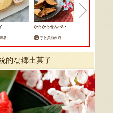
イ
からからせんべい
ムースケー
ニマルズ」
 蝶谷
宇佐美煎餅店
藤田菓子
統的な郷土菓子