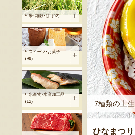
米･雑穀･餅 (92)
スイーツ･お菓子
(99)
水産物･水産加工品
(12)
7種類の上
ひなまつり