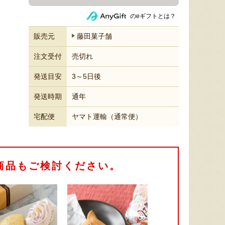
のeギフトとは？
販売元
藤田菓子舗
注文受付
売切れ
発送目安
3～5日後
発送時期
通年
宅配便
ヤマト運輸（通常便）
商品もご検討ください。