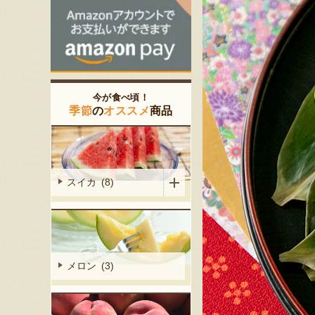
今が食べ頃！
季節
の
オススメ
商品
スイカ (8)
メロン (3)