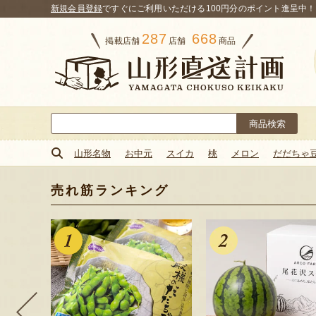
新規会員登録
ですぐにご利用いただける100円分のポイント進呈中！
287
668
掲載店舗
店舗
商品
検
索:
山形名物
お中元
スイカ
桃
メロン
だだちゃ
売れ筋ランキング