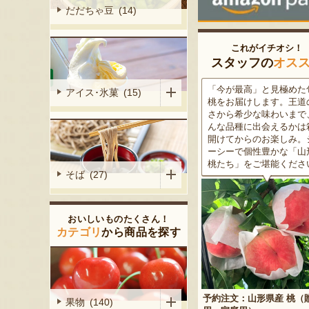
だだちゃ豆 (14)
これがイチオシ！
スタッフの
オス
がる尾花沢
「今が最高」と見極めた旬の
米沢牛は、非常に厳しい
アイス･氷菓 (15)
大地で丹精込
桃をお届けします。王道の甘
をクリアした最高級のブ
メロンは、糖
さから希少な味わいまで、ど
ド牛。美しいサシ・きめ
る「知る人ぞ
んな品種に出会えるかは箱を
な肉質・とろける食感・
です。一口頬
開けてからのお楽しみ。ジュ
な旨味、すべてが抜群で
いっぱいに広
ーシーで個性豊かな「山形の
高級感のある黒化粧箱入
醇な香りをお
桃たち」をご堪能ください。
ため、大切な人への贈り
そば (27)
どうぞ！
おいしいものたくさん！
カテゴリ
から商品を探す
予約注文：山形県産 桃（贈答
果物 (140)