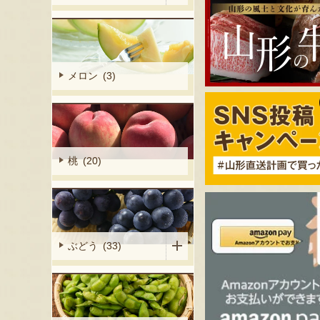
メロン (3)
桃 (20)
ぶどう (33)