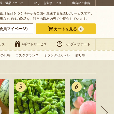
送・返品について
のし・包装サービス
出店のご案内
山形産品をつくり手から全国へ直送する産直ECサービスです。
形ならではの逸品を、独自の取材内容でご紹介しています。
会員マイページ）
カートを見る
0
eギフトサービス
ヘルプ＆サポート
ビス
のし梅
ラスクフランス
オランダせんべい
飾り駒