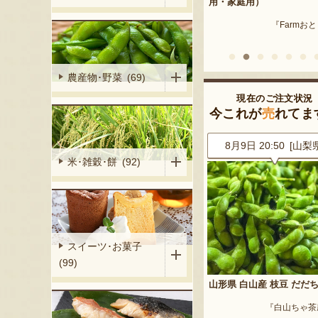
産 メロン（赤
用・家庭用）
米沢牛
『Farmおとらふ』
『肉匠えん
イフデザイン』
農産物･野菜 (69)
現在のご注文状況
今これが
売
れてま
9 [東京都]
8月9日 20:50 [山梨県]
8月9日 20:19 [埼玉
米･雑穀･餅 (92)
スイーツ･お菓子
(99)
だだちゃ豆（冷
山形県 白山産 枝豆 だだちゃ豆
山形県産 尾花沢スイカ 大
「羅皇ザ・スウィート」
『白山ちゃ茶農園』