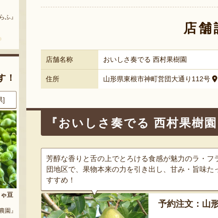
まいにちのこめ油
予約注文：山形県産 桃（贈答
用・家庭用）
どう』
『三和油脂株式会社』
店舗
『栗原果樹園』
店舗名称
おいしさ奏でる 西村果樹園
す！
住所
山形県東根市神町営団大通り112号
県]
8月9日 19:48 [大阪府]
8月9日 19:42 [大阪府]
『おいしさ奏でる 西村果樹
芳醇な香りと舌の上でとろける食感が魅力のラ・フ
団地区で、果物本来の力を引き出し、甘み・旨味た
すすめ！
玉
サン＆リブのジェラート詰合せ
サン＆リブのジェラート詰合せ
予約注文：山形
『SUN＆LIV YAMAGATA』
『SUN＆LIV YAMAGATA』