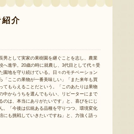
者紹介
色とりどりのフルーツがぎゅ
寒河江市の肥沃な大地で育っ
肥沃な
っと詰まった「ミックスゼリ
たスイートコーン「おおも
市。そ
ー」。色をテーマに、素材の
の」。存在感のある大きさ
めて育
組み合わせやカットの仕方に
と、果物にも負けない濃厚な
度15
長男として実家の果樹園を継ぐことを志し、農業
もこだわりました。箱を開け
甘みが特徴。朝採りをその日
知るお
校へ進学。20歳の時に就農し、3代目として代々受
た瞬間に笑顔になれるゼリー
のうちに発送し、鮮度そのま
張るだ
は、大切な方への贈り物にも
まにお届けします。
がる幸
た園地を守り続けている。日々のモチベーション
最適。
届けし
ら「ここの果物が一番美味しい」「また来年も買
ってもらえることだという。「このあたりは果物
の中からうちを選んでもらい、リピーターにまで
るのは、本当にありがたいです」と、喜びをにじ
ん。「今後は伝統ある品種を守りつつ、環境変化
培にも挑戦していきたいですね」と、力強く語っ
予約注文：山形県産トウモロコ