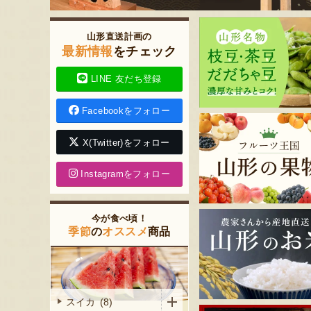
山形直送計画の
最新情報
をチェック
LINE 友だち登録
Facebookをフォロー
X(Twitter)をフォロー
Instagramをフォロー
今が食べ頃！
季節
の
オススメ
商品
スイカ (8)