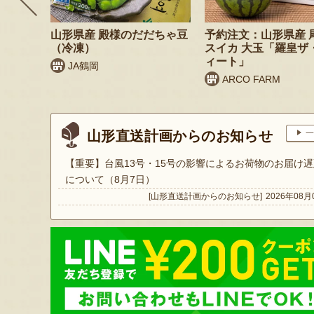
リームセ
山形県産 殿様のだだちゃ豆
予約注文：山形県産 
（冷凍）
スイカ 大玉「羅皇ザ
ィート」
JA鶴岡
ARCO FARM
山形直送計画からのお知らせ
一
【重要】台風13号・15号の影響によるお荷物のお届け遅
について（8月7日）
[山形直送計画からのお知らせ]
2026年08月