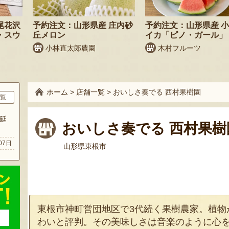
尾花沢
予約注文：山形県産 庄内砂
予約注文：山形県産 
・スウ
丘メロン
イカ「ピノ・ガール」
小林直太郎農園
木村フルーツ
ホーム
>
店舗一覧
>
おいしさ奏でる 西村果樹園
覧
延
おいしさ奏でる 西村果樹
07日
山形県東根市
東根市神町営団地区で3代続く果樹農家。植物
わいと評判。その美味しさは音楽のように心