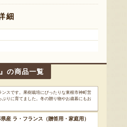
ミックスゼリー
シ「おおもの」
予約注文
肉・青
『たかはたファーム』
『長岡ファーム』
詳細
8月9日 22:09 [東京都]
8月9日 20:50 [山梨県]
8月9
園』の商品一覧
ランスです。果樹栽培にぴったりな東根市神町営
っぷりに育てました。冬の贈り物やお歳暮にもお
山形県産 殿様のだだちゃ豆（冷
山形県 白山産 枝豆 だだちゃ豆
山形県産
県産 ラ・フランス（贈答用・家庭用）
凍）
「羅皇
『白山ちゃ茶農園』