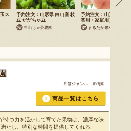
小玉ス
予約注文：山形県 白山産 枝
予約注文：山形県産 桃
豆 だだちゃ豆
答用・家庭用）
白山ちゃ茶農園
まるたか果樹園
園
店舗ジャンル：
果樹園
商品一覧はこちら
が持つ力を活かして育てた果物は、濃厚な味
を満たし、特別な時間を提供してくれる。