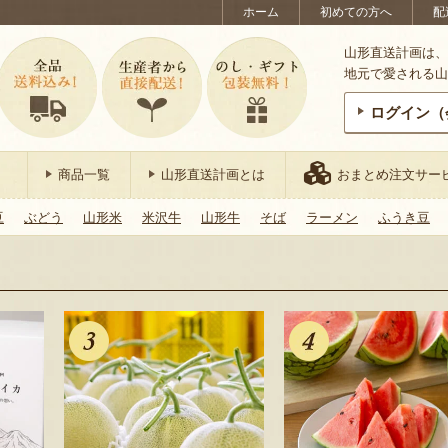
ホーム
初めての方へ
配
山形直送計画は、
地元で愛される山
ログイン（
商品一覧
山形直送計画とは
おまとめ注文サー
豆
ぶどう
山形米
米沢牛
山形牛
そば
ラーメン
ふうき豆