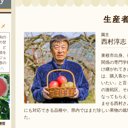
生産
スメ
園主
条件
三和油脂の看板商品「まいに
果樹栽培が盛んな東根市で育
西村淳志
ラン
ちのこめ油」は、新鮮な国産
った「白桃」。あえて大玉で
細か
の「米ぬか」から作られた食
はなく、美味しさや食感を重
濃厚
用油。油特有の臭いやクセが
視した「中玉」にこだわって
東根市出身。
す。
なく、食材の美味しさを引き
栽培しています。「陽夏妃」
関係の専門学
りの
立てます。一度使えば、毎日
や「川中島白桃」など、その
物に
使いたくなること間違いなし
時期に旬の品種をお届けしま
け継がれてき
です。
す。
は、購入客か
いたい」と言
の激戦区。そ
なってもらえ
ませる西村さ
にも対応できる品種や、県内ではまだ珍しい果物の栽
た。