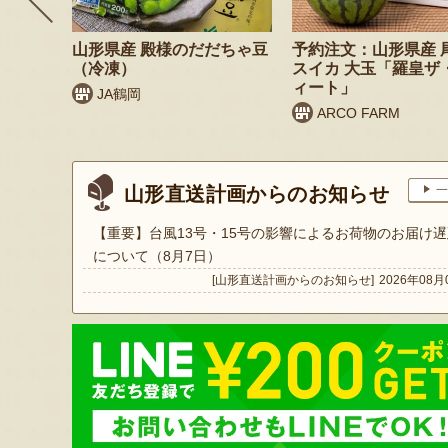
 桃（贈
山形県産 殿様のだだちゃ豆
予約注文：山形県産 
（冷凍）
スイカ 大玉「羅皇ザ
ィート」
JA鶴岡
ARCO FARM
山形直送計画からのお知らせ
一
【重要】台風13号・15号の影響によるお荷物のお届け遅
について（8月7日）
[山形直送計画からのお知らせ]
2026年08月