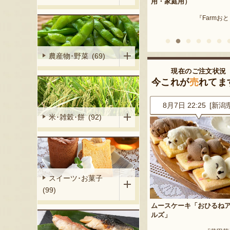
産 メロン（赤
用・家庭用）
米沢牛
『Farmおとらふ』
『肉匠えん
イフデザイン』
農産物･野菜 (69)
現在のご注文状況
今これが
売
れてま
6 [東京都]
8月7日 22:25 [新潟県]
8月7日 21:25 [神奈川
米･雑穀･餅 (92)
スイーツ･お菓子
(99)
だちゃ豆
ムースケーキ「おひるねアニマ
山形県産 尾花沢スイカ 大
ルズ」
「羅皇ザ・スウィート」
くらファーム』