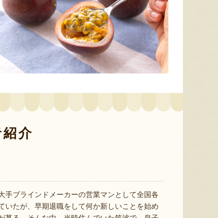
色とりどりのフルーツがぎゅ
寒河江市の肥沃な大地で育っ
肥沃な
っと詰まった「ミックスゼリ
たスイートコーン「おおも
市。そ
ー」。色をテーマに、素材の
の」。存在感のある大きさ
めて育
組み合わせやカットの仕方に
と、果物にも負けない濃厚な
度15
もこだわりました。箱を開け
甘みが特徴。朝採りをその日
知るお
た瞬間に笑顔になれるゼリー
のうちに発送し、鮮度そのま
張るだ
は、大切な方への贈り物にも
まにお届けします。
がる幸
最適。
届けし
者紹介
大手ブラインドメーカーの営業マンとして全国各
ていたが、早期退職をして何か新しいことを始め
予約注文：山形県産トウモロコ
が募る。そんな中、当時住んでいた筑波で、息子