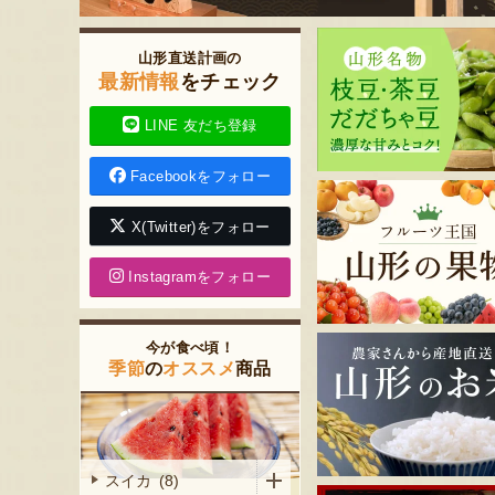
山形直送計画の
最新情報
をチェック
LINE 友だち登録
Facebookをフォロー
X(Twitter)をフォロー
Instagramをフォロー
今が食べ頃！
季節
の
オススメ
商品
スイカ (8)