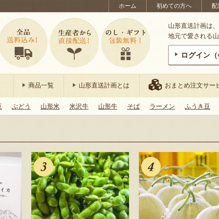
ホーム
初めての方へ
配
山形直送計画は、
地元で愛される山
ログイン（
商品一覧
山形直送計画とは
おまとめ注文サー
豆
ぶどう
山形米
米沢牛
山形牛
そば
ラーメン
ふうき豆