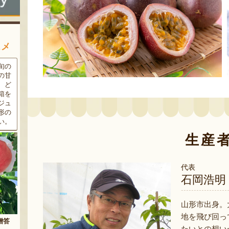
スメ
条件
三和油脂の看板商品「まいに
果樹栽培が盛んな東根市で育
ラン
ちのこめ油」は、新鮮な国産
った「白桃」。あえて大玉で
細か
の「米ぬか」から作られた食
はなく、美味しさや食感を重
濃厚
用油。油特有の臭いやクセが
視した「中玉」にこだわって
す。
なく、食材の美味しさを引き
栽培しています。「陽夏妃」
りの
立てます。一度使えば、毎日
や「川中島白桃」など、その
物に
使いたくなること間違いなし
時期に旬の品種をお届けしま
です。
す。
生産
代表
石岡浩明
山形市出身。
地を飛び回っ
たいとの想い