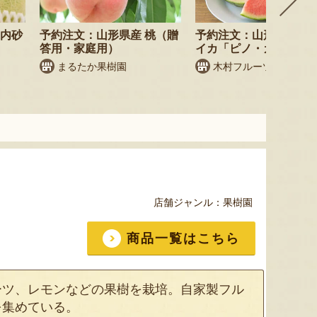
庄内砂
予約注文：山形県産 桃（贈
予約注文：山形県産 小
答用・家庭用）
イカ「ピノ・ガール」
まるたか果樹園
木村フルーツ
店舗ジャンル：
果樹園
商品一覧はこちら
ーツ、レモンなどの果樹を栽培。自家製フル
を集めている。