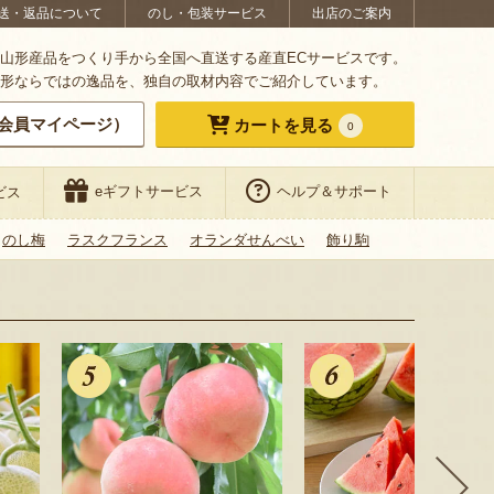
送・返品について
のし・包装サービス
出店のご案内
山形産品をつくり手から全国へ直送する産直ECサービスです。
形ならではの逸品を、独自の取材内容でご紹介しています。
会員マイページ）
カートを見る
0
eギフトサービス
ヘルプ＆サポート
ビス
のし梅
ラスクフランス
オランダせんべい
飾り駒