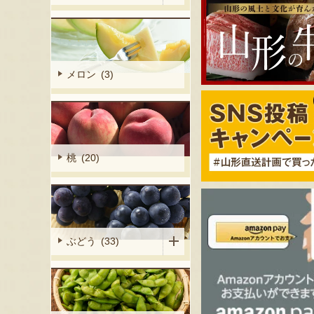
メロン (3)
桃 (20)
ぶどう (33)