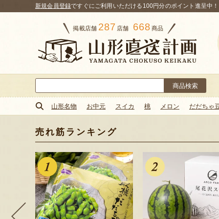
新規会員登録
ですぐにご利用いただける100円分のポイント進呈中！
287
668
掲載店舗
店舗
商品
検
索:
山形名物
お中元
スイカ
桃
メロン
だだちゃ
売れ筋ランキング