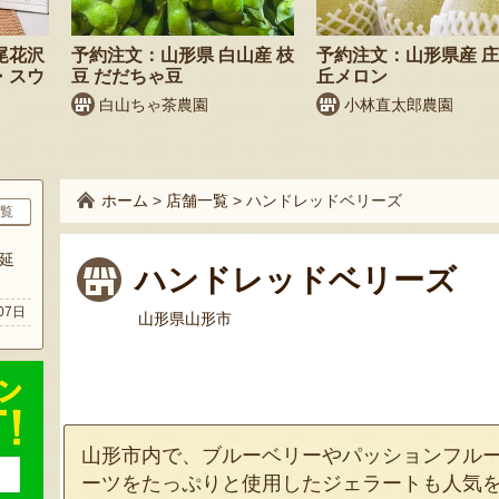
尾花沢
予約注文：山形県 白山産 枝
予約注文：山形県産 
・スウ
豆 だだちゃ豆
丘メロン
白山ちゃ茶農園
小林直太郎農園
ホーム
>
店舗一覧
>
ハンドレッドベリーズ
覧
延
ハンドレッドベリーズ
07日
山形県山形市
山形市内で、ブルーベリーやパッションフル
ーツをたっぷりと使用したジェラートも人気