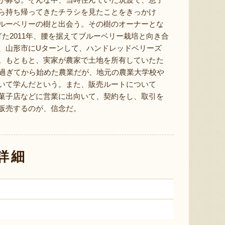
ミックスゼリー
シ「おおもの」
予約注文
肉・青
ら持ち帰ってきたチラシを見たことをきっかけ
『たかはたファーム』
『長岡ファーム』
ルーベリーの樹と出会う。その樹のオーナーとな
ぎた2011年、腰を据えてブルーベリー栽培と向き合
、山形市にUターンして、ハンドレッドベリーズ
。もともと、実家が農家で土地を所有していたた
を過ぎてから始めた農業だが、地元の農業大学校や
いて学んだという。また、販売ルートについて
菓子店などに営業に出向いて、契約をし、取引を
8月8日 04:06 [東京都]
8月7日 22:25 [新潟県]
8月7
販売するのが、信念だ。
詳細
山形県産 枝豆 だだちゃ豆
ムースケーキ「おひるねアニマ
山形県産
ルズ」
「羅皇
『有限会社馬町さくらファーム』