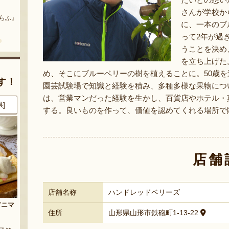
まいにちのこめ油
予約注文：山形県産 桃（贈答
用・家庭用）
さんが学校か
どう』
『三和油脂株式会社』
に、一本のブ
『栗原果樹園』
って2年が過
うことを決め
を立ち上げた
め、そこにブルーベリーの樹を植えることに。50歳
す！
園芸試験場で知識と経験を積み、多種多様な果物につ
は、営業マンだった経験を生かし、百貨店やホテル・
県]
8月7日 21:20 [宮城県]
8月7日 20:07 [山形県]
する。良いものを作って、価値を認めてくれる場所で
店舗
店舗名称
ハンドレッドベリーズ
玉
三元豚のハム・ソーセージ詰め
ぶどうジュース 飲み比べセット
住所
山形県山形市鉄砲町1-13-22
合わせ
『大野農園 Rapporti』