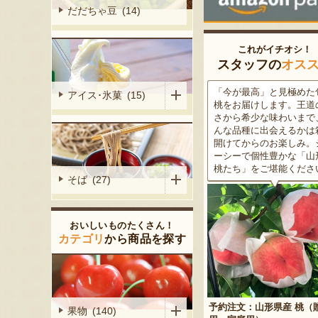
だだちゃ豆 (14)
これがイチオシ！
スタッフの
オス
がる尾花沢
「今が最高」と見極めた旬の
米沢牛は、非常に厳しい
アイス･氷菓 (15)
大地で丹精込
桃をお届けします。王道の甘
をクリアした最高級のブ
メロンは、糖
さから希少な味わいまで、ど
ド牛。美しいサシ・きめ
る「知る人ぞ
んな品種に出会えるかは箱を
な肉質・とろける食感・
です。一口頬
開けてからのお楽しみ。ジュ
な旨味、すべてが抜群で
いっぱいに広
ーシーで個性豊かな「山形の
高級感のある黒化粧箱入
醇な香りをお
桃たち」をご堪能ください。
ため、大切な人への贈り
そば (27)
どうぞ！
おいしいものたくさん！
カテゴリ
から商品を探す
予約注文：山形県産 桃（贈答
果物 (140)