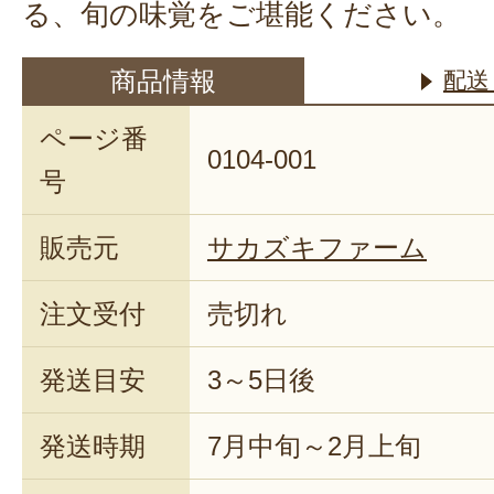
る、旬の味覚をご堪能ください。
商品情報
配送
ページ番
0104-001
号
販売元
サカズキファーム
注文受付
売切れ
発送目安
3～5日後
発送時期
7月中旬～2月上旬