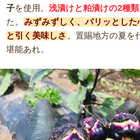
子
を使用。
浅漬けと粕漬けの2種類
た。
みずみずしく、パリッとした
と引く美味しさ
。置賜地方の夏を
堪能あれ。