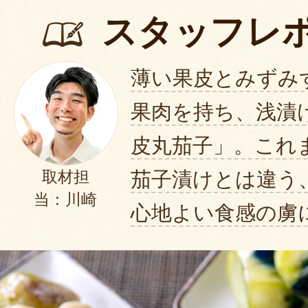
スタッフレ
薄い果皮とみずみ
果肉を持ち、浅漬
皮丸茄子」。これ
茄子漬けとは違う
取材担
当：川崎
心地よい食感の虜