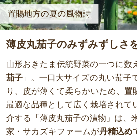
置賜地方の夏の風物詩
薄皮丸茄子のみずみずしさ
山形おきたま伝統野菜の一つに数
茄子
」。一口大サイズの丸い茄子
り、皮が薄くて柔らかいため、置
最適な品種として広く栽培されて
介する「薄皮丸茄子の漬物」は、
家・サカズキファームが
丹精込め