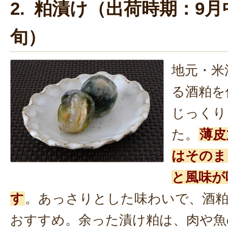
2. 粕漬け（出荷時期：9月
旬）
地元・米
る酒粕を
じっくり
た。
薄皮
はそのま
と風味が
す
。あっさりとした味わいで、酒
おすすめ。余った漬け粕は、肉や魚