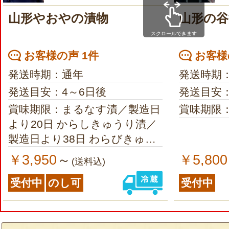
山形やおやの漬物
山形の谷
スクロールできます
お客様の声 1件
お客様
発送時期：通年
発送時期
発送目安：4～6日後
発送目安
賞味期限：まるなす漬／製造日
賞味期限
より20日 からしきゅうり漬／
製造日より38日 わらびきゅう
り漬／製造日より30日 ゆずだ
￥3,950
￥5,800
～
(送料込)
いこん漬／製造日より38日
受付中
のし可
受付中