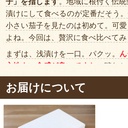
子」を指します
。地域に根付く伝統
漬けにして食べるのが定番だそう。
小さい茄子を見たのは初めて。可愛
よね。今回は、贅沢に食べ比べてみ
まずは、浅漬けを一口。パクッ。
ん
心地よい食感が良いですね
。噛むと
シーな果肉から、漬け汁と茄子の旨
お届けについて
と口いっぱいに広がります。
続けて、粕漬けもパクリ。お〜〜こ
い！
1ヶ月漬け込んだとは思えない