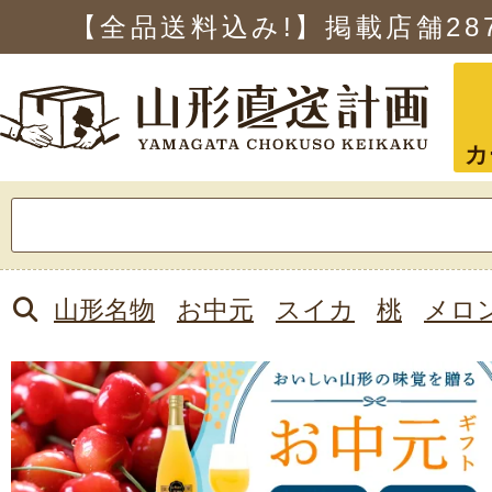
【全品送料込み!】掲載店舗
28
カ
検
索:
山形名物
お中元
スイカ
桃
メロ