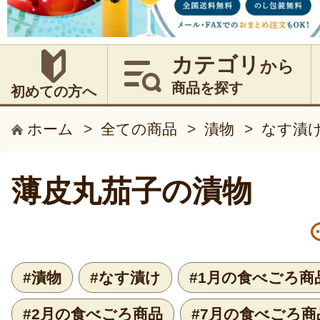
カテゴリ
から
商品を探す
初めての方へ
ホーム
>
全ての商品
>
漬物
>
なす漬
薄皮丸茄子の漬物
#漬物
#なす漬け
#1月の食べごろ商
#2月の食べごろ商品
#7月の食べごろ商