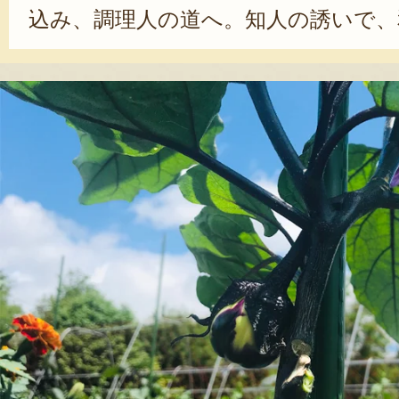
込み、調理人の道へ。知人の誘いで、
して腕を磨いた。その店で有機野菜
受け、「自分もいつか有機野菜を作
になった。父の他界をきっかけに地元に
に就農した。栽培のモットーは「野
薬や化学肥料を使わず、野菜に余計
い栽培に取り組んでいる。やりがい
「家族が『美味しい』と言ってくれた
切な人たちが、『美味しい』と思っ
って、それを沢山の人に味わってほ
笑んだ。