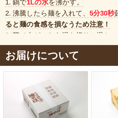
1. 鍋で
1Lの水
を沸かす。
2. 沸騰したら麺を入れて、
5分30秒
ると麺の食感を損なうため注意！
3. 茹で上がったら湯を切り、温か
4. 付属のタレをそのままかけて、
お届けについて
ー・メンマ・ネギ・きざみのり）を
5. よく混ぜていただきましょう！
香ばしいにんにくの香り
が食欲を
ではいただきます～！
ガツンとパ
ゆベースのタレがうまい！
モチモ
ます。濃厚な味わいのタレですが、