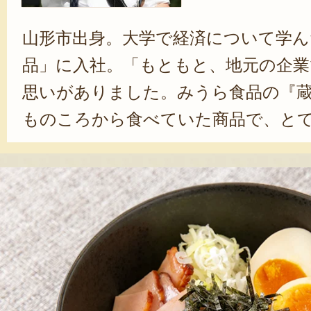
山形市出身。大学で経済について学ん
品」に入社。「もともと、地元の企
思いがありました。みうら食品の『
ものころから食べていた商品で、と
ったんですよね」と、熊谷さん。入
所属し、現在では商品の企画・開発に
人気商品「やっぱり旨い油そば」は
までこだわり抜いた、熊谷さんの自
は、納豆を入れて食べるのがおすす
の楽しみ方も教えてくれた。「今後
品種のそば粉を使用した商品を作り