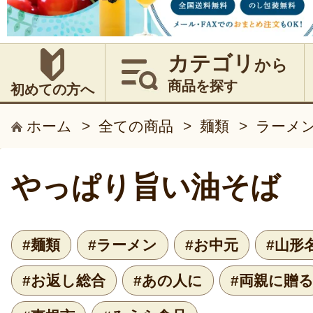
カテゴリ
から
商品を探す
初めての方へ
ホーム
>
全ての商品
>
麺類
>
ラーメ
やっぱり旨い油そば
#麺類
#ラーメン
#お中元
#山形
#お返し総合
#あの人に
#両親に贈