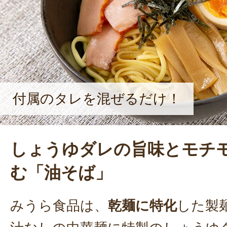
標を掲げている。
付属のタレを混ぜるだけ！
しょうゆダレの旨味とモチ
む「油そば」
みうら食品は、
乾麺に特化
した製