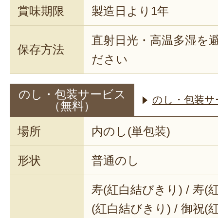
賞味期限
製造日より1年
直射日光・高温多湿を
保存方法
ださい
のし・包装サービス
のし・包装サ
（無料）
場所
内のし(単包装)
形状
普通のし
寿(紅白結びきり) / 寿(
(紅白結びきり) / 御祝(