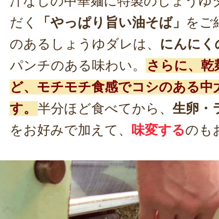
汁なしの中華麺に特製のしょうゆ
だく
「やっぱり旨い油そば」
をご
のあるしょうゆダレは、
にんにく
パンチのある味わい。
さらに、乾
ど、モチモチ食感でコシのある中
す。
半分ほど食べてから、
生卵・
をお好みで加えて、
味変する
のも