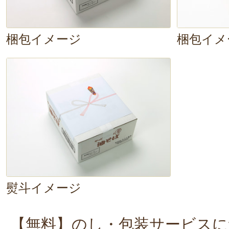
かりと感じられますね。
梱包イメージ
梱包イメ
続いて、
生卵をトッピング
してみま
る味わいが、
まろやかでクリーミー
味変、いいですね！
今回は生卵トッ
が、ラー油だと辛みとコクが増し、
とした風味でいただけます。
いろ
試してみてください！
熨斗イメージ
【無料】のし・包装サービスに