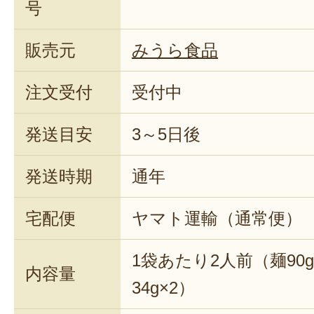
号
販売元
みうら食品
注文受付
受付中
発送目安
3～5日後
発送時期
通年
宅配便
ヤマト運輸（通常便）
1袋あたり2人前（麺90
内容量
34g×2）