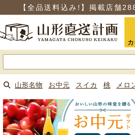
【全品送料込み!】掲載店舗
28
カ
検
索:
山形名物
お中元
スイカ
桃
メロ