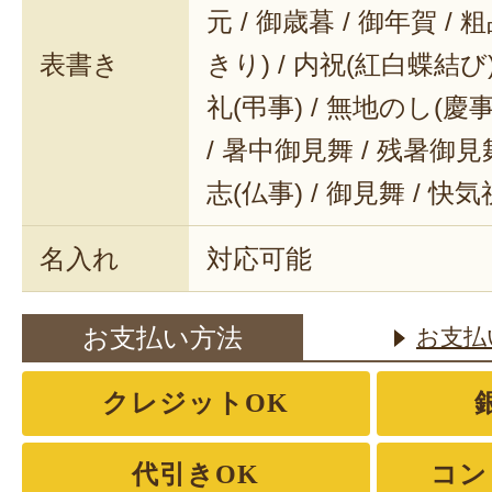
元 / 御歳暮 / 御年賀 / 
表書き
きり) / 内祝(紅白蝶結び) 
礼(弔事) / 無地のし(慶事
/ 暑中御見舞 / 残暑御見舞
志(仏事) / 御見舞 / 快
名入れ
対応可能
お支払い方法
お支払
クレジットOK
代引きOK
コン