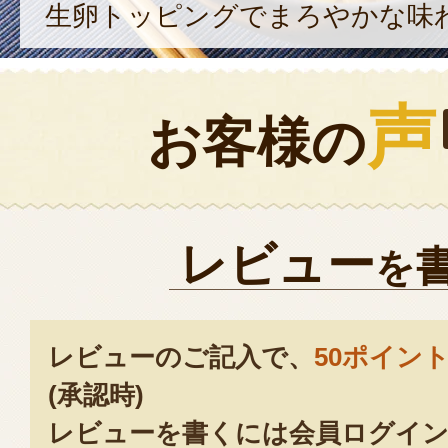
生卵トッピングでまろやかな味
声
お客様の
レビュー
を
レビューのご記入で、
50ポイン
(承認時)
レビューを書くには会員ログイン