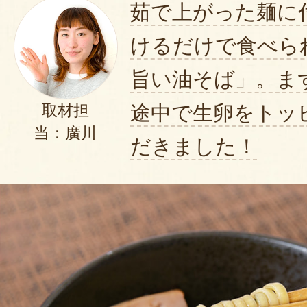
茹で上がった麺に
けるだけで食べら
旨い油そば」。ま
途中で生卵をトッ
取材担
当：廣川
だきました！