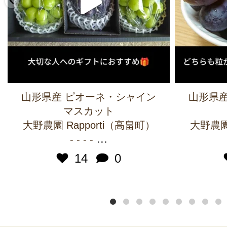
山形県産 ピオーネ・シャイン
山形県産
マスカット
大野農園 Rapporti（高畠町）
大野農園 
...
- - - -
14
0