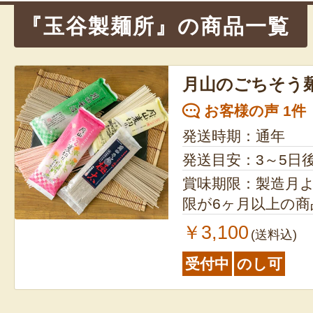
『玉谷製麺所』の商品一覧
月山のごちそう
お客様の声 1件
発送時期：通年
発送目安：3～5日
賞味期限：製造月より10
限が6ヶ月以上の
￥3,100
(送料込)
受付中
のし可