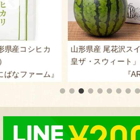
産コシヒカ
山形県産 尾花沢スイカ 大
皇ザ・スウィート」
ファーム』
『ARCO 