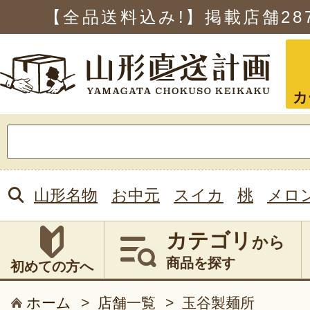
【全品送料込み!】掲載店舗
28
カ
検
索:
山形名物
お中元
スイカ
桃
メロ
カテゴリ
から
商品を探す
初めての方へ
ホーム
>
店舗一覧
>
玉谷製麺所