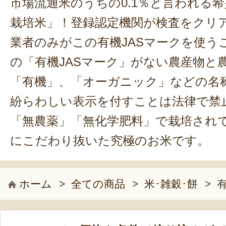
市場流通米のうちの0.1％と言われる希
栽培米」！登録認定機関が検査をクリ
業者のみがこの有機JASマークを使う
の「有機JASマーク」がない農産物と
「有機」、「オーガニック」などの名
紛らわしい表示を付すことは法律で禁
「無農薬」「無化学肥料」で栽培され
にこだわり抜いた究極のお米です。
ホーム
>
全ての商品
>
米･雑穀･餅
>