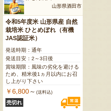
山形県酒田市
令和5年度米 山形県産 自然
栽培米 ひとめぼれ（有機
JAS認証米）
発送時期：通年
発送目安：2～3日後
賞味期限：風味の劣化を避ける
ため、精米後1ヵ月以内にお召
し上がり下さい
￥6,800
～
(送料込)
売切れ