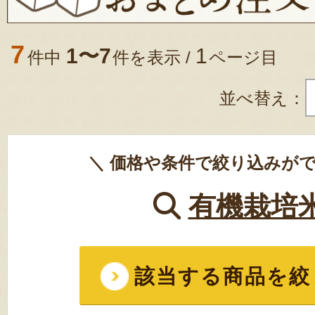
7
1〜7
1
件中
件を表示 /
ページ目
並べ替え：
＼ 価格や条件で絞り込みがで
有機栽培
該当する商品を絞