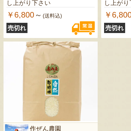
し上がり下さい
し上がり
￥6,800
￥6,80
～
(送料込)
売切れ
売切れ
作ぜん農園