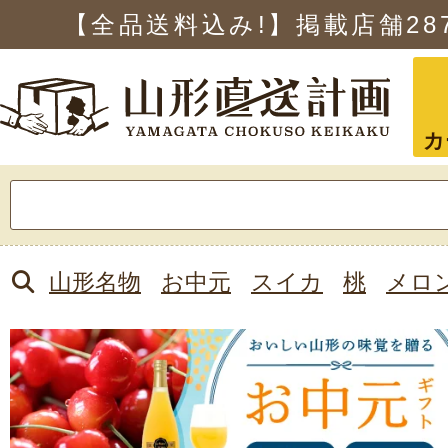
【全品送料込み!】掲載店舗
28
カ
検
索:
山形名物
お中元
スイカ
桃
メロ