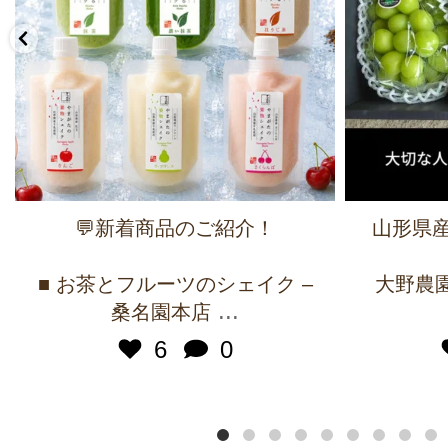
💬新着商品のご紹介！
山形県産
■ お茶とフルーツのシェイク –
大野農園 
...
桑名園本店
6
0