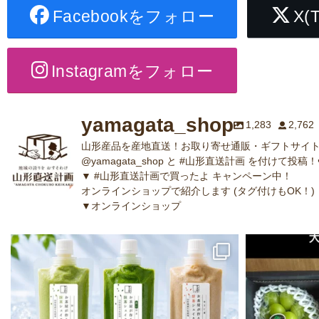
Facebookをフォロー
X(
Instagramをフォロー
yamagata_shop
1,283
2,762
山形産品を産地直送！お取り寄せ通販・ギフトサイト
@yamagata_shop と #山形直送計画 を付けて投稿！
▼ #山形直送計画で買ったよ キャンペーン中！
オンラインショップで紹介します (タグ付けもOK！)
▼オンラインショップ