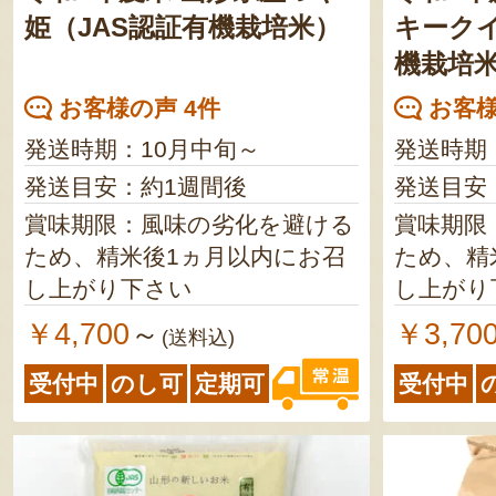
姫（JAS認証有機栽培米）
キークイ
機栽培
お客様の声 4件
お客様
発送時期：10月中旬～
発送時期
発送目安：約1週間後
発送目安
賞味期限：風味の劣化を避ける
賞味期限
ため、精米後1ヵ月以内にお召
ため、精
し上がり下さい
し上がり
￥4,700
￥3,70
～
(送料込)
受付中
のし可
定期可
受付中