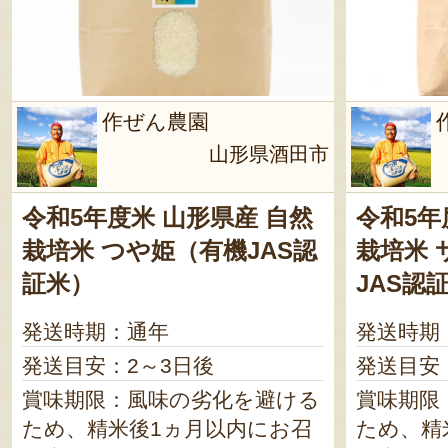
作ぜん農園
山形県酒田市
令和5年度米 山形県産 自然
令和5年
栽培米 つや姫（有機JAS認
栽培米 
証米）
JAS認
発送時期：通年
発送時期
発送目安：2～3日後
発送目安
賞味期限：風味の劣化を避ける
賞味期限
ため、精米後1ヵ月以内にお召
ため、精