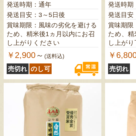
発送時期：通年
発送時期
発送目安：3～5日後
発送目安
賞味期限：風味の劣化を避ける
賞味期限
ため、精米後1ヵ月以内にお召
ため、精
し上がりください
し上がり
￥2,900
￥6,80
～
(送料込)
売切れ
のし可
売切れ