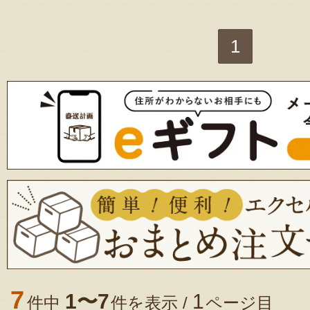
1
7
1〜7
1
件中
件を表示 /
ページ目