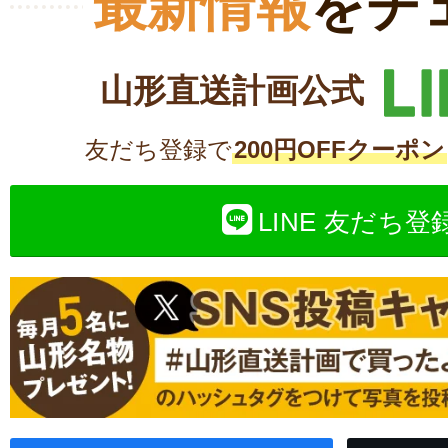
最新情報
をチ
山形直送計画公式
友だち登録で
200円OFFクーポン
LINE 友だち登