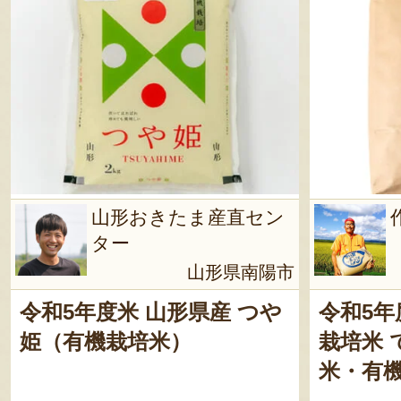
山形おきたま産直セン
ター
山形県南陽市
令和5年度米 山形県産 つや
令和5年
姫（有機栽培米）
栽培米
米・有機