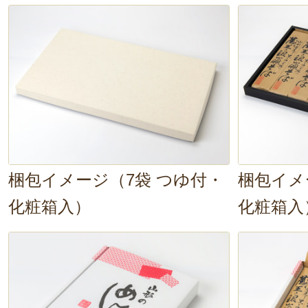
黒いそばに白い大根おろしが映えま
ズ……。
太めの麺はしっかりとコシ
のある食感です。
美味しい〜！噛む
味
が口の中に広がります。大根おろ
した味わいにもよく合いますね。
梱包イメージ（7袋 つゆ付・
梱包イメ
化粧箱入）
化粧箱入