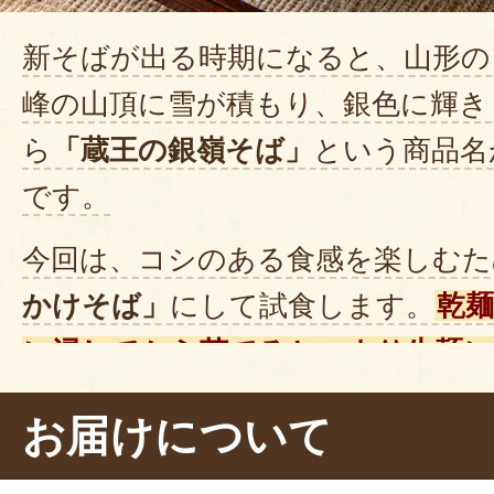
新そばが出る時期になると、山形の
峰の山頂に雪が積もり、銀色に輝き
ら
「蔵王の銀嶺そば」
という商品名
です。
今回は、コシのある食感を楽しむた
かけそば」
にして試食します。
乾麺
に浸してから茹でると、より生麺に
うです。
この場合は、
通常の茹で時
お届けについて
も1〜2分短く
茹でてください。茹で
っかりと冷水でしめる
こともポイ