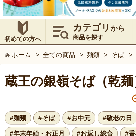
カテゴリ
から
商品を探す
初めての方へ
ホーム
>
全ての商品
>
麺類
>
そば
>
蔵王の銀嶺そば（乾麺
#麺類
#そば
#お中元
#敬老の日
#年末年始・お正月
#お返し総合
#