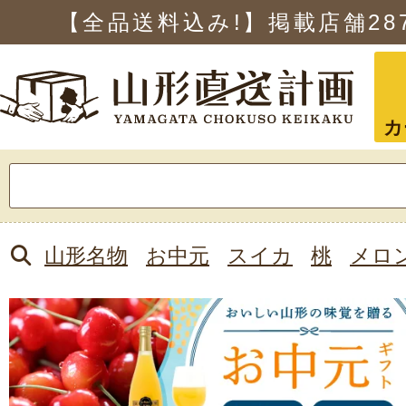
【全品送料込み!】掲載店舗
28
カ
検
索:
山形名物
お中元
スイカ
桃
メロ