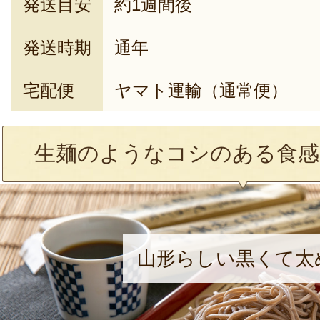
発送目安
約1週間後
発送時期
通年
宅配便
ヤマト運輸（通常便）
生麺のようなコシのある食感
山形らしい黒くて太