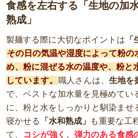
食感を左右する「生地の加
熟成」
製麺する際に大切なポイントは
「
その日の気温や湿度によって粉の
め、粉に混ぜる水の温度や、粉と
しています。
職人さんは、
生地を
で、ベストな加水量を見極めてい
に、粉と水をしっかりと馴染ませ
寝かせる
「水和熟成」
も重要な工
て、
コシが強く、弾力のある食感