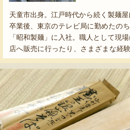
天童市出身。江戸時代から続く製麺屋
卒業後、東京のテレビ局に勤めたの
「昭和製麺」に入社。職人として現場
店へ販売に行ったり、さまざまな経
「寒中挽抜蕎麦」や「枯木庵」シリー
そば粉を使った乾麺の商品化にも力
形には、それぞれの地域ごとに独自
す。江戸時代から続く伝統や歴史を取
形らしい新しい商品を作っていきた
んは力強く語ってくれた。