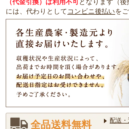
（代金引換）は利用不可
となります（後
には、代わりとして
コンビニ後払い
をご
配送・
全品送料無料