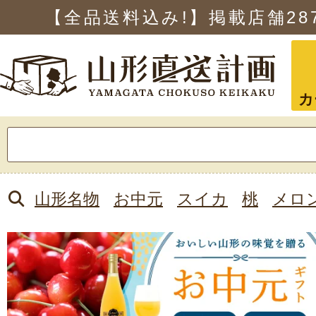
【全品送料込み!】掲載店舗
28
カ
検
索:
山形名物
お中元
スイカ
桃
メロ