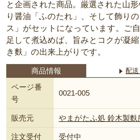
と企画された商品。厳選された山形
り醤油「ふのたれ」、そして飾りの
ス」がセットになっています。ご自
足して煮込めば、旨みとコクが凝縮
き麩」の出来上がりです。
商品情報
配送
ページ番
0021-005
号
販売元
やまがたふ処 鈴木製麩
注文受付
受付中