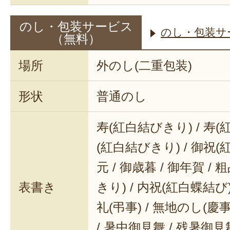
のし・包装サービス
のし・包装サ
（無料）
場所
外のし(二重包装)
形状
普通のし
寿(紅白結びきり) / 寿(
(紅白結びきり) / 御祝(
元 / 御歳暮 / 御年賀 / 
表書き
きり) / 内祝(紅白蝶結び) 
礼(弔事) / 無地のし(慶事
/ 暑中御見舞 / 残暑御見舞