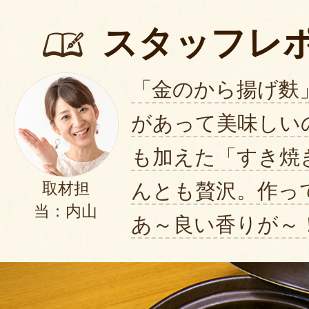
スタッフレ
「金のから揚げ麩
があって美味しい
も加えた「すき焼
んとも贅沢。作っ
取材担
当：内山
あ～良い香りが～