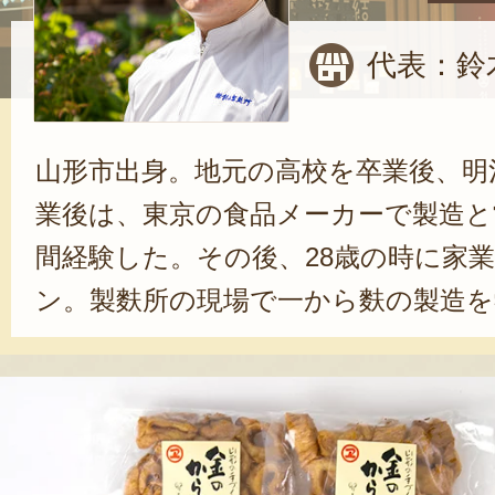
代表：鈴
山形市出身。地元の高校を卒業後、明
業後は、東京の食品メーカーで製造と
間経験した。その後、28歳の時に家
ン。製麩所の現場で一から麩の製造を
手メーカーだったこともあり、当初
いもあったが、「小さいころから食
好き！」という気持ちが鈴木代表の
えている。「麩はニッチな商品、オ