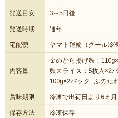
発送目安
3～5日後
発送時期
通年
宅配便
ヤマト運輸（クール冷
金のから揚げ麩：110g×
内容量
麩スライス：5枚入×2パ
100g×2パック, ふのたれ
賞味期限
冷凍で出荷日より6ヵ月
保存方法
冷凍保存