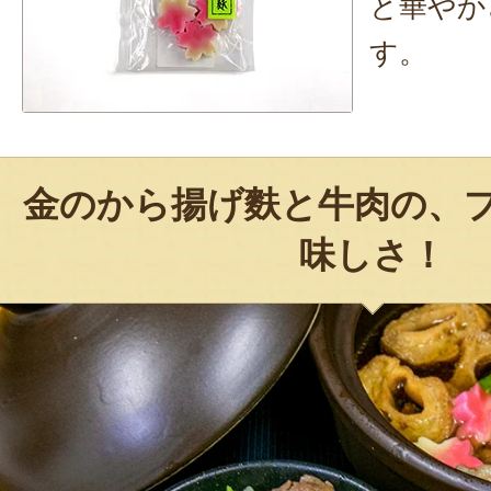
と華やか
す。
金のから揚げ麩と牛肉の、
味しさ！