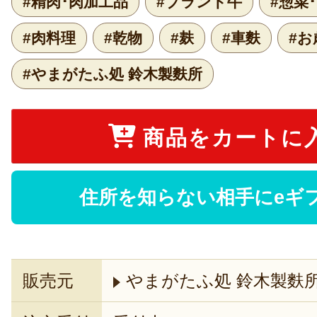
#精肉･肉加工品
#ブランド牛
#惣菜
#肉料理
#乾物
#麸
#車麩
#お
#やまがたふ処 鈴木製麩所
商品をカートに
住所を知らない相手にeギ
販売元
やまがたふ処 鈴木製麩