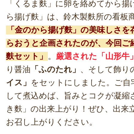
「くるま麩」に卵を絡めてから揚
ら揚げ麩」は、鈴木製麩所の看板
「金のから揚げ麩」の美味しさを
らおうと企画されたのが、今回ご
麩セット」
。
厳選された「山形牛
り醤油
「ふのたれ」
、そして飾り
イス」
をセットにしました。ご自
して煮込めば、旨みとコクが凝縮
き麩」の出来上がり！ぜひ、出来
お召し上がりください。