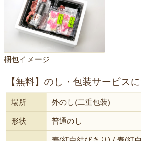
を。ん～、牛肉の旨みが効いたたれ
込んでいて、美味しい～！そして、
違いない美味しさ！幸せです～」。
1セット3～4人前なので、家族みん
梱包イメージ
し。小分けにして冷凍しておくと、
や、忙しい日のおかずに便利ですよ
【無料】のし・包装サービスに
と山形牛のコラボレーション
をお楽
場所
外のし(二重包装)
形状
普通のし
寿(紅白結びきり) / 寿(紅白