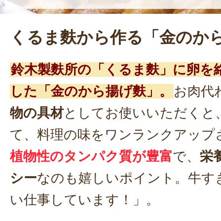
くるま麩から作る「金のか
鈴木製麩所の「くるま麩」に卵を
した「金のから揚げ麩」。
お肉代
物の具材
としてお使いいただくと
て、料理の味をワンランクアップ
植物性のタンパク質が豊富
で、
栄
シー
なのも嬉しいポイント。牛す
い仕事しています！」。