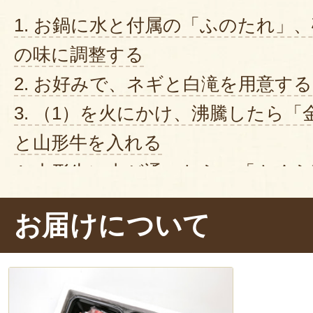
1. お鍋に水と付属の「ふのたれ」
の味に調整する
2. お好みで、ネギと白滝を用意する
3. （1）を火にかけ、沸騰したら
と山形牛を入れる
4. 山形牛に火が通ったら、「さく
って完成
お届けについて
お鍋をぐつぐつ煮ている間から、部
のとっても良い香りが漂い、「お腹
ではさっそく「いただきま～す！」