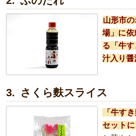
2. ふのたれ
山形市の
場」に依
る「牛す
汁入り醤
3. さくら麩スライス
「牛すき
セットに