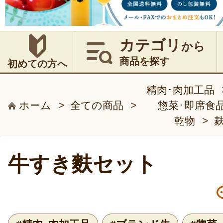
カテゴリ
から
商品を探す
初めての方へ
精肉･肉加工品
ホーム
>
全ての商品
>
惣菜･即席食
乾物
>
牛すき麩セット