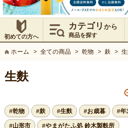
カテゴリ
から
商品を探す
初めての方へ
ホーム
>
全ての商品
>
乾物
>
麸
>
生
生麩
#乾物
#麸
#生麩
#お歳暮
#
#山形市
#やまがたふ処 鈴木製麩所