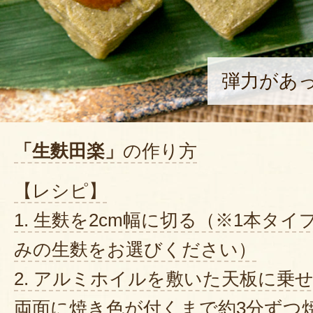
弾力があ
「生麩田楽」
の作り方
【レシピ】
1. 生麩を2cm幅に切る（※1本タ
みの生麩をお選びください）
2. アルミホイルを敷いた天板に乗
両面に焼き色が付くまで約3分ずつ