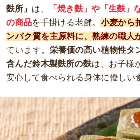
麩所」
は、
「焼き麩」や「生麩」な
の商品
を手掛ける老舗。
小麦から
ンパク質を主原料に、熟練の職人
ています。
栄養価の高い植物性タ
含んだ鈴木製麩所の麩
は、お子様
安心して食べられる身体に優しい