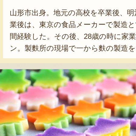
山形市出身。地元の高校を卒業後、明
業後は、東京の食品メーカーで製造と
間経験した。その後、28歳の時に家
ン。製麩所の現場で一から麩の製造を
手メーカーだったこともあり、当初
いもあったが、「小さいころから食
好き！」という気持ちが鈴木代表の
えている。「麩はニッチな商品、オ
いとだめ」と語り、常に時代の変化
品の開発に取り組んでいる。「手作
る分、うちの麩は品質が良い。香ば