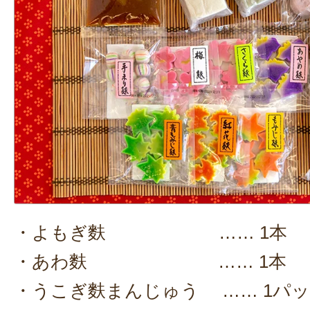
・よもぎ麩 …… 1本
・あわ麩 …… 1本
・うこぎ麩まんじゅう …… 1パ