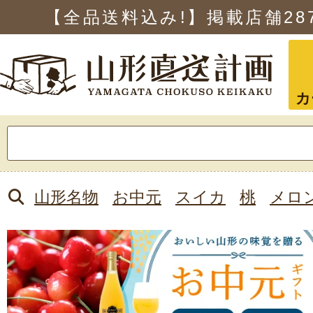
【全品送料込み!】掲載店舗
28
カ
検
索:
山形名物
お中元
スイカ
桃
メロ