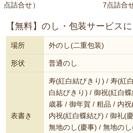
点詰合せ）
7点詰合
【無料】のし・包装サービスに
場所
外のし(二重包装)
形状
普通のし
寿(紅白結びきり) / 寿(紅白
白結びきり) / 御祝(紅白蝶結
歳暮 / 御年賀 / 粗品 / 内
表書き
内祝(紅白蝶結び) / 御礼(慶事
無地のし(慶事) / 無地のし