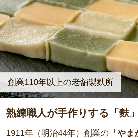
創業110年以上の老舗製麩所
熟練職人が手作りする「麩
1911年（明治44年）創業の
「やま