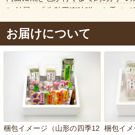
3. 付属の「生麩田楽味噌」を乗せて
焼いている間から、
麩の焼ける香ば
お届けについて
きましたよ～。さっそく「いただき
～！！ほかほか、もっちり～！小麦
て、ん～美味しい！田楽味噌の甘じ
もよく合います」。
様々な味わいの詰合せなので、「次
な」と考えるのも楽しいですよ。
梱包イメージ（山形の四季12
梱包イメ