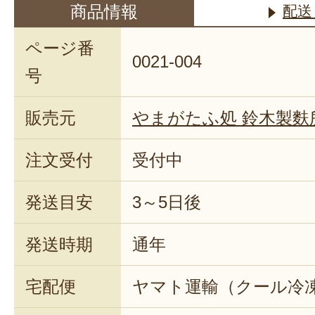
商品情報
配送
ページ番
0021-004
号
販売元
やまがたふ処 鈴木製麩
注文受付
受付中
発送目安
3～5日後
発送時期
通年
宅配便
ヤマト運輸（クール冷