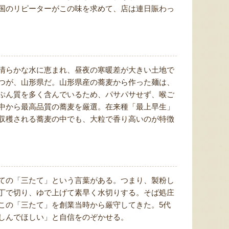
国のリピーターがこの味を求めて、店は連日賑わっ
清らかな水に恵まれ、昼夜の寒暖差が大きい土地で
つが、山形県だ。山形県産の蕎麦から作った麺は、
ぷん質を多く含んでいるため、パサパサせず、喉ご
中から最高品質の蕎麦を厳選。在来種「最上早生」
収穫される蕎麦の中でも、大粒で香り高いのが特徴
ての「三たて」という言葉がある。つまり、製粉し
丁で切り、ゆで上げて素早く水切りする。そば処庄
この「三たて」を創業当時から厳守してきた。5代
しんでほしい」と自信をのぞかせる。