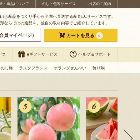
送・返品について
のし・包装サービス
出店のご案内
山形産品をつくり手から全国へ直送する産直ECサービスです。
形ならではの逸品を、独自の取材内容でご紹介しています。
会員マイページ）
カートを見る
0
eギフトサービス
ヘルプ＆サポート
ビス
のし梅
ラスクフランス
オランダせんべい
飾り駒