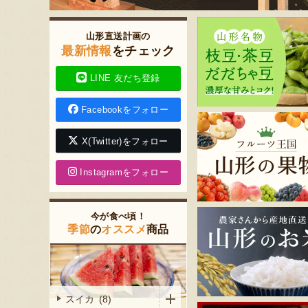
山形直送計画の
最新情報
をチェック
LINE 友だち登録
Facebookをフォロー
X(Twitter)をフォロー
Instagramをフォロー
今が食べ頃！
季節
の
オススメ
商品
スイカ (8)