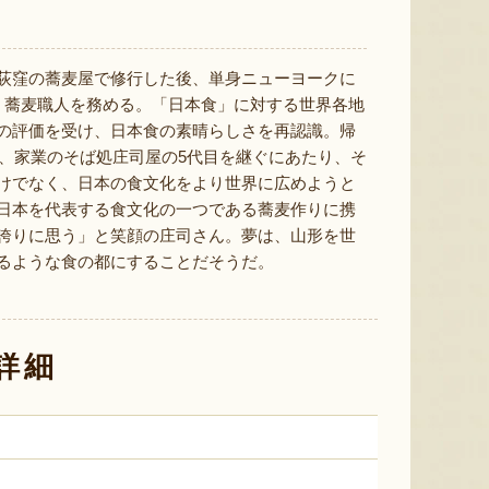
ミックスゼリー
シ「おおもの」
予約注文
肉・青
『たかはたファーム』
『長岡ファーム』
荻窪の蕎麦屋で修行した後、単身ニューヨークに
、蕎麦職人を務める。「日本食」に対する世界各地
の評価を受け、日本食の素晴らしさを再認識。帰
1年、家業のそば処庄司屋の5代目を継ぐにあたり、そ
けでなく、日本の食文化をより世界に広めようと
日本を代表する食文化の一つである蕎麦作りに携
8月8日 10:12 [東京都]
8月8日 10:11 [福島県]
8月8
誇りに思う」と笑顔の庄司さん。夢は、山形を世
るような食の都にすることだそうだ。
詳細
山形県産 小玉スイカ「ピノ・ガ
山形県産 小玉スイカ「ピノ・ガ
山形ご
ール」
ール」