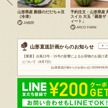
 桃（贈
山形県産 殿様のだだちゃ豆
予約注文：山形県産 
（冷凍）
スイカ 大玉「羅皇ザ
ィート」
JA鶴岡
ARCO FARM
山形直送計画からのお知らせ
一
【重要】台風13号・15号の影響によるお荷物のお届け遅
について（8月7日）
[山形直送計画からのお知らせ]
2026年08月