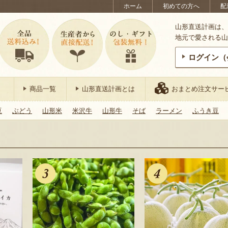
ホーム
初めての方へ
配
山形直送計画は、
地元で愛される山
ログイン（
商品一覧
山形直送計画とは
おまとめ注文サー
豆
ぶどう
山形米
米沢牛
山形牛
そば
ラーメン
ふうき豆