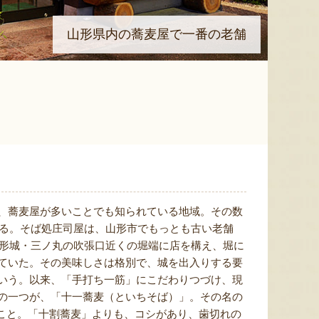
山形県内の蕎麦屋で一番の老舗
、蕎麦屋が多いことでも知られている地域。その数
いる。そば処庄司屋は、山形市でもっとも古い老舗
山形城・三ノ丸の吹張口近くの堀端に店を構え、堀に
ていた。その美味しさは格別で、城を出入りする要
いう。以来、「手打ち一筋」にこだわりつづけ、現
の一つが、「十一蕎麦（といちそば）」。その名の
のこと。「十割蕎麦」よりも、コシがあり、歯切れの