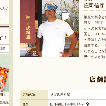
まいにちのこめ油
予約注文：山形県産 桃（贈答
庄司信彦
用・家庭用）
どう』
『三和油脂株式会社』
『栗原果樹園』
銀座の料亭と
渡り、4年間
からのお客様
国し、200
す！
の美味しさだ
決意する。「
県]
8月8日 07:17 [東京都]
8月8日 07:08 [大阪府]
われることを
界中の人が知
店舗
店舗名称
そば処庄司屋
麺）
山形県産 大粒ぶどう詰め合わせ
山形県 白山産 枝豆 だだちゃ豆
（贈答用・家庭用）
麺所』
『白山ちゃ茶農園』
住所
山形県山形市幸町14-28