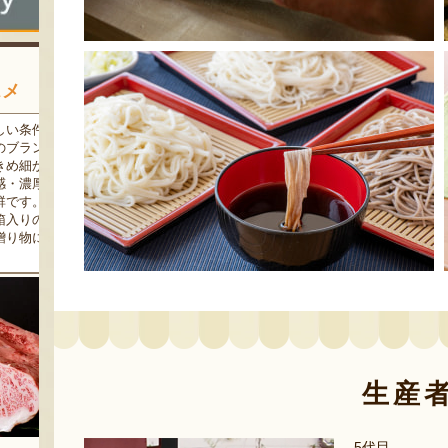
スメ
条件
三和油脂の看板商品「まいに
果樹栽培が盛んな東根市で育
ラン
ちのこめ油」は、新鮮な国産
った「白桃」。あえて大玉で
細か
の「米ぬか」から作られた食
はなく、美味しさや食感を重
濃厚
用油。油特有の臭いやクセが
視した「中玉」にこだわって
す。
なく、食材の美味しさを引き
栽培しています。「陽夏妃」
りの
立てます。一度使えば、毎日
や「川中島白桃」など、その
物に
使いたくなること間違いなし
時期に旬の品種をお届けしま
です。
す。
生産
5代目