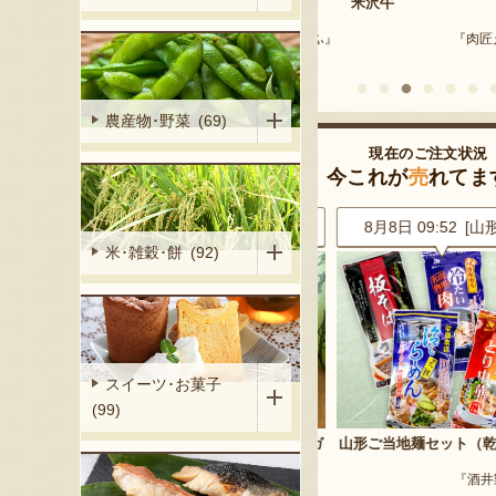
産 メロン（赤
用・家庭用）
米沢牛
『Farmおとらふ』
『肉匠えん
イフデザイン』
農産物･野菜 (69)
現在のご注文状況
今これが
売
れてま
2 [東京都]
8月8日 10:11 [福島県]
8月8日 09:52 [山形
米･雑穀･餅 (92)
スイーツ･お菓子
(99)
イカ「ピノ・ガ
山形県産 小玉スイカ「ピノ・ガ
山形ご当地麺セット（乾
ール」
『酒井製