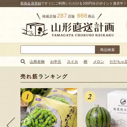
新規会員登録
ですぐにご利用いただける100円分のポイント進呈中！
287
668
掲載店舗
店舗
商品
検
索:
山形名物
お中元
スイカ
桃
メロン
だだちゃ
売れ筋ランキング