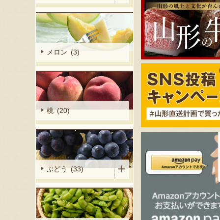
メロン (3)
桃 (20)
ぶどう (33)