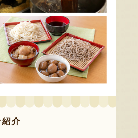
色とりどりのフルーツがぎゅ
寒河江市の肥沃な大地で育っ
肥沃な
っと詰まった「ミックスゼリ
たスイートコーン「おおも
市。そ
ー」。色をテーマに、素材の
の」。存在感のある大きさ
めて育
組み合わせやカットの仕方に
と、果物にも負けない濃厚な
度15
もこだわりました。箱を開け
甘みが特徴。朝採りをその日
知るお
た瞬間に笑顔になれるゼリー
のうちに発送し、鮮度そのま
張るだ
は、大切な方への贈り物にも
まにお届けします。
がる幸
最適。
届けし
者紹介
予約注文：山形県産トウモロコ