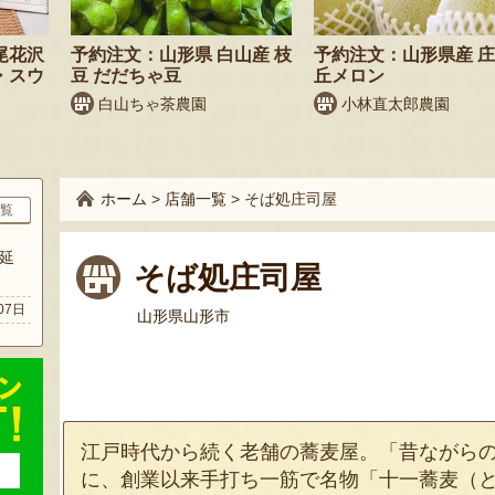
尾花沢
予約注文：山形県 白山産 枝
予約注文：山形県産 
・スウ
豆 だだちゃ豆
丘メロン
白山ちゃ茶農園
小林直太郎農園
ホーム
>
店舗一覧
>
そば処庄司屋
覧
延
そば処庄司屋
07日
山形県山形市
江戸時代から続く老舗の蕎麦屋。「昔ながら
に、創業以来手打ち一筋で名物「十一蕎麦（