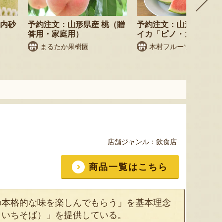
庄内砂
予約注文：山形県産 桃（贈
予約注文：山形県産 小
答用・家庭用）
イカ「ピノ・ガール」
まるたか果樹園
木村フルーツ
店舗ジャンル：
飲食店
商品一覧はこちら
の本格的な味を楽しんでもらう」を基本理念
といちそば）」を提供している。