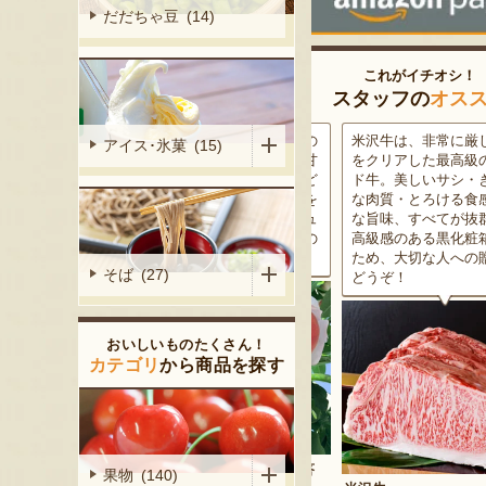
だだちゃ豆 (14)
これがイチオシ！
スタッフの
オス
がる尾花沢
「今が最高」と見極めた旬の
米沢牛は、非常に厳しい
アイス･氷菓 (15)
大地で丹精込
桃をお届けします。王道の甘
をクリアした最高級のブ
メロンは、糖
さから希少な味わいまで、ど
ド牛。美しいサシ・きめ
る「知る人ぞ
んな品種に出会えるかは箱を
な肉質・とろける食感・
です。一口頬
開けてからのお楽しみ。ジュ
な旨味、すべてが抜群で
いっぱいに広
ーシーで個性豊かな「山形の
高級感のある黒化粧箱入
醇な香りをお
桃たち」をご堪能ください。
ため、大切な人への贈り
そば (27)
どうぞ！
おいしいものたくさん！
カテゴリ
から商品を探す
予約注文：山形県産 桃（贈答
果物 (140)