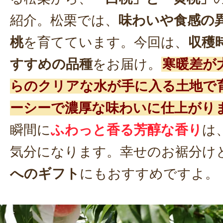
紹介。松栗では、
味わいや食感の異
桃
を育てています。今回は、
収穫
すすめの品種
をお届け。
寒暖差が
らのクリアな水が手に入る土地で
ーシーで濃厚な味わいに仕上がり
瞬間に
ふわっと香る芳醇な香り
は
気分になります。幸せのお裾分け
へのギフト
にもおすすめですよ。