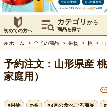
カテゴリ
から
商品を探す
初めての方へ
ホーム
>
全ての商品
>
果物
>
桃
>
山
予約注文：山形県産 
家庭用）
#果物
#桃
#8月の食べごろ商品