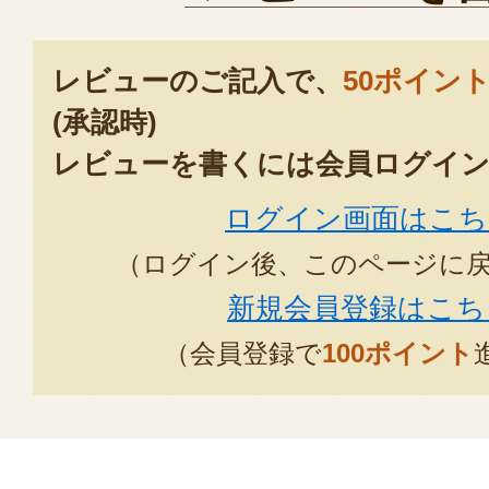
親戚に贈りました。
レビューのご記入で、
50ポイン
大きくて甘くてとても美味しかっ
(承認時)
した😊
レビューを書くには会員ログイン
2024年09
ログイン画面はこち
白桃と同時に黄桃も注文、時間差で
（ログイン後、このページに
てさっぱりした甘さこれもまた美味
新規会員登録はこち
2024年09月08
（会員登録で
100ポイント
家庭用白桃を頂きました。
届いたのは外は白、中は赤い少し
してから食べました。トロッと甘味