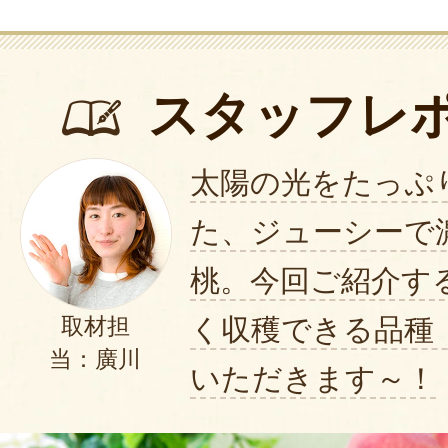
2024年09月08
黄金桃、味、品質、パッケージ最高!
スタッフレ
孫に送って喜んでもらいました。
2024年09月07日
/
くだ
太陽の光をたっぷ
た、ジューシーで
今年の松栗作品は、白桃の家庭用！
箱の中は美しく丁寧
桃。今回ご紹介す
カリカリ芳醇からのスタートした
く収穫できる品種
取材担
贈答用よりは小ぶりなれど、中の
当：廣川
りから喉越しまでずっと「旨い」
いただきます～！
後半は冷蔵庫に入れて長期を狙い
した果肉まで堪能できました。