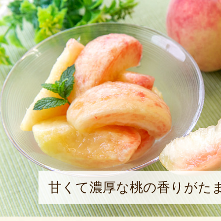
ごちそうさま❤️
2024年09月03
家庭用をいただきました。大きく
個！入っていてビックリしました
しましたが、香りと甘みが強くて
松栗のフルーツは間違いない😄💕
2023年10月07
初めて山形県の桃を買って食べま
い桃でした。
甘くて濃厚な桃の香りがた
2021年10月13日
/