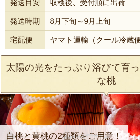
発送目安
収穫後、受付順に出荷
発送時期
8月下旬～9月上旬
宅配便
ヤマト運輸（クール冷蔵
太陽の光をたっぷり浴びて育っ
な桃
白桃と黄桃の2種類をご用意！