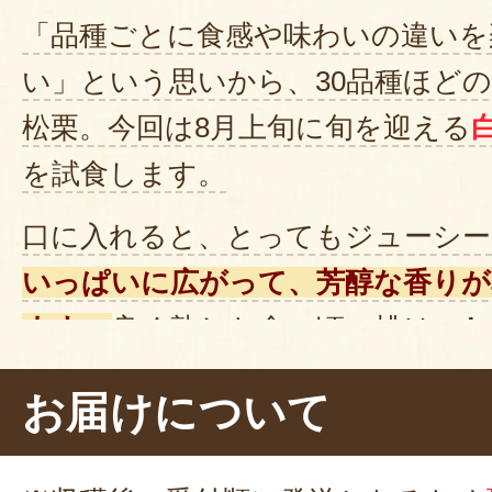
「品種ごとに食感や味わいの違いを
い」という思いから、30品種ほど
松栗。今回は8月上旬に旬を迎える
を試食します。
口に入れると、とってもジューシー
いっぱいに広がって、芳醇な香りが
ます。
良く熟した食べ頃の桃は、
と
感
で幸せ～～～！
お届けについて
桃は乾燥に弱い果物のため、アル
冷蔵庫で保存するのが良いそうです