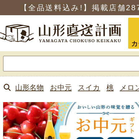
【全品送料込み!】掲載店舗
28
カ
検
索:
山形名物
お中元
スイカ
桃
メロ