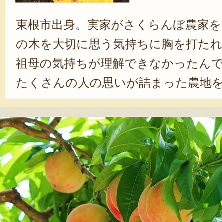
東根市出身。実家がさくらんぼ農家を
の木を大切に思う気持ちに胸を打た
祖母の気持ちが理解できなかったん
たくさんの人の思いが詰まった農地
い、『松栗』を起業しました」と植松
時代からボブ・マーリーが好きだそ
リーが音楽で世界を変えたなら、僕
ようと思ったんです」と笑顔を見せ
で笑顔を世界中に」というスローガ
人に松栗の果物を届けられるよう日
る。