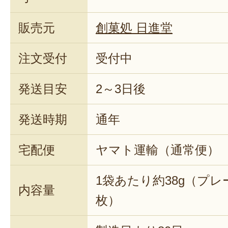
販売元
創菓処 日進堂
注文受付
受付中
発送目安
2～3日後
発送時期
通年
宅配便
ヤマト運輸（通常便）
1袋あたり約38g（プレ
内容量
枚）