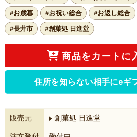
#お歳暮
#お祝い総合
#お返し総合
#長井市
#創菓処 日進堂
商品をカートに
住所を知らない相手にeギ
販売元
創菓処 日進堂
注文受付
受付中