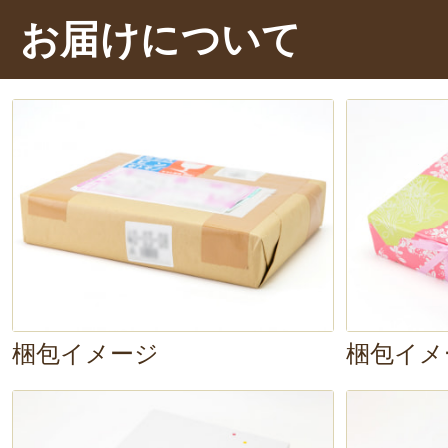
続きますね。
バターの風味が口い
お届けについて
おいしい！
濃厚なバターの味わい
～。
「プレーン」と「ごま」の2種類で
現している「小桜城」。さまざまな
ながら食べると、より一層その味わ
ですね。
梱包イメージ
梱包イメ