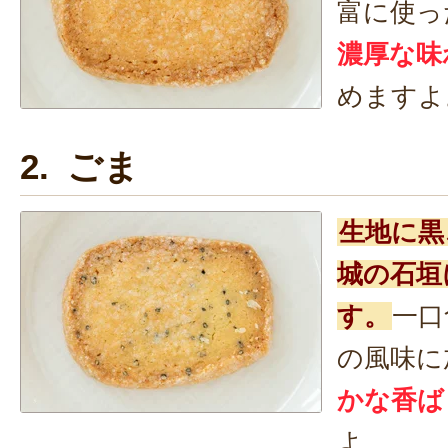
富に使っ
濃厚な味
めますよ
2. ごま
生地に黒
城の石垣
す。
一口
の風味に
かな香ば
よ。