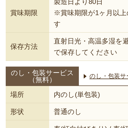
製造日より80日
賞味期限
※賞味期限が1ヶ月以
す
直射日光・高温多湿を
保存方法
で保存してください
のし・包装サービス
のし・包装サ
（無料）
場所
内のし(単包装)
形状
普通のし