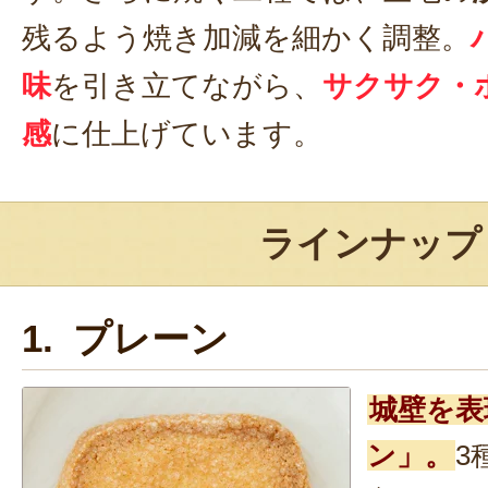
残るよう焼き加減を細かく調整。
味
を引き立てながら、
サクサク・
感
に仕上げています。
ラインナップ
1. プレーン
城壁を表
ン」。
3