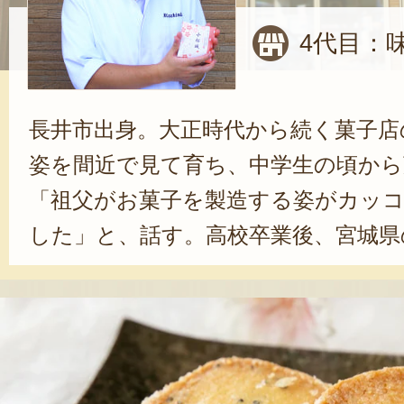
4代目：
長井市出身。大正時代から続く菓子店
姿を間近で見て育ち、中学生の頃から
「祖父がお菓子を製造する姿がカッ
した」と、話す。高校卒業後、宮城県
学。その後、新潟県の和洋菓子店で修業
年に店を継ぎ、日々菓子作りに向き合
を使ったクッキーなどを考案し、伝
ら、新しい風を吹き込んでいる。「