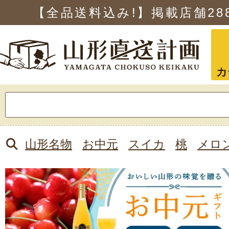
【全品送料込み!】掲載店舗
28
カ
検
索:
山形名物
お中元
スイカ
桃
メロ