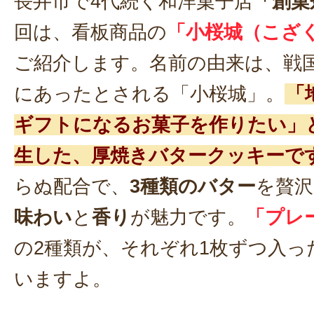
長井市で4代続く和洋菓子店
「創菓
回は、看板商品の
「小桜城（こざ
ご紹介します。名前の由来は、戦
にあったとされる「小桜城」。
「
ギフトになるお菓子を作りたい」
生した、厚焼きバタークッキーで
らぬ配合で、
3種類のバター
を贅沢
味わい
と
香り
が魅力です。
「プレ
の2種類が、それぞれ1枚ずつ入っ
いますよ。