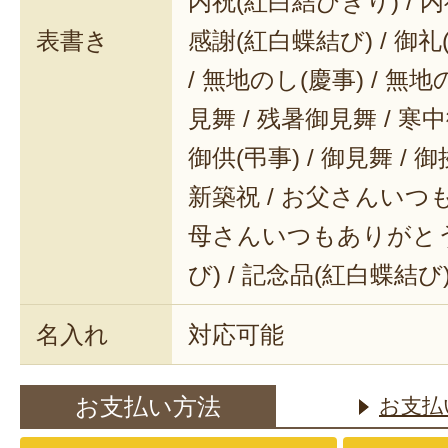
内祝(紅白結びきり) / 内
表書き
感謝(紅白蝶結び) / 御礼(
/ 無地のし(慶事) / 無地
見舞 / 残暑御見舞 / 寒中御
御供(弔事) / 御見舞 / 御
新築祝 / お父さんいつも
母さんいつもありがとう 
び) / 記念品(紅白蝶結び
名入れ
対応可能
お支払い方法
お支払