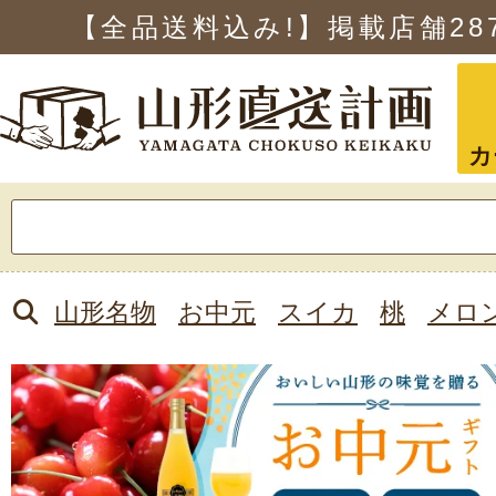
【全品送料込み!】掲載店舗
28
カ
検
索:
山形名物
お中元
スイカ
桃
メロ