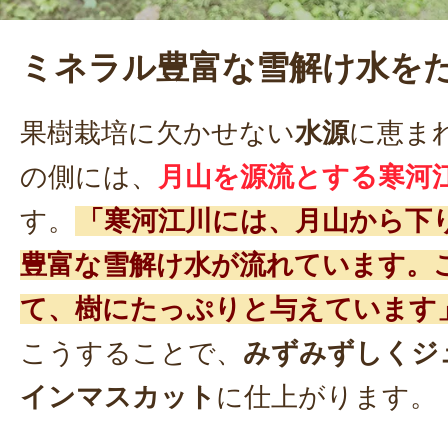
ミネラル豊富な雪解け水を
果樹栽培に欠かせない
水源
に恵ま
の側には、
月山を源流とする寒河
す。
「寒河江川には、月山から下
豊富な雪解け水が流れています。
て、樹にたっぷりと与えています
こうすることで、
みずみずしくジ
インマスカット
に仕上がります。