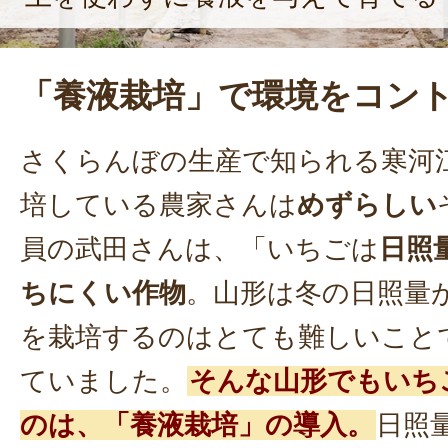
「養液栽培」で環境をコン
さくらんぼの生産で知られる寒河
培している農家さんは
めずらしい
員の武田さんは、「いちごは
日照
ちにくい作物
。山形は冬の日照量
を栽培するのはとても難しいこと
ていました。
そんな山形でもいち
のは、「養液栽培」の導入。
日照