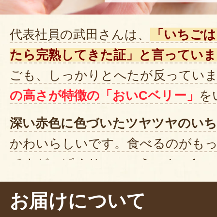
代表社員の武田さんは、
「いちごは
たら完熟してきた証」と言っていま
ごも、しっかりとへたが反っていま
の高さが特徴の「おいCベリー」
を
深い赤色に色づいたツヤツヤのい
かわいらしいです。食べるのがも
ですが、ぱくり……。う～ん、
とっ
果汁が濃厚！
強い甘さの中に酸味も
お届けについて
品種も食べてみたくなりました。