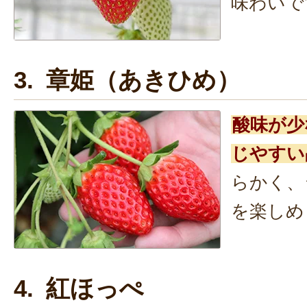
味わいで
3. 章姫（あきひめ）
酸味が少
じやすい
らかく、
を楽しめ
4. 紅ほっぺ