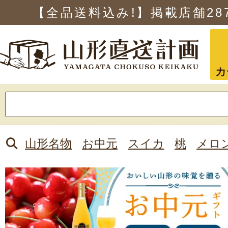
【全品送料込み!】掲載店舗
28
カ
検
索:
山形名物
お中元
スイカ
桃
メロ