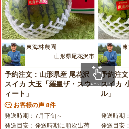
東海林農園
東
山形県尾花沢市
予約注文：山形県産 尾花沢
予約注文
スイカ 大玉「羅皇ザ・スウ
スイカ 
スクロールできます
ィート」
ル」
お客様の声 8件
発送時期：7月下旬～
発送時期
発送目安：発送時期に順次出荷
発送目安