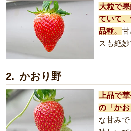
大粒で果
ていて、
品種。
甘
スも絶妙
2. かおり野
上品で華
の「かお
な甘みで