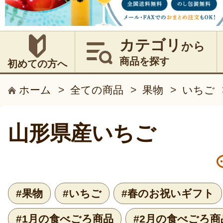
カテゴリ
から
商品を探す
初めての方へ
ホーム
>
全ての商品
>
果物
>
いちご
山形県産いちご
#果物
#いちご
#春のお祝いギフト
#1月の食べごろ商品
#2月の食べごろ商