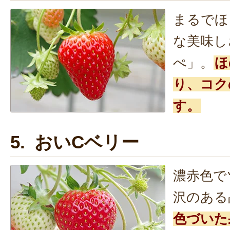
まるでほ
な美味し
ぺ」。
ほ
り、コク
す。
5. おいCベリー
濃赤色で
沢のある
色づいた