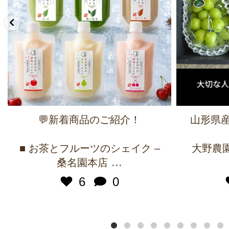
💬新着商品のご紹介！
山形県産
■ お茶とフルーツのシェイク –
大野農園 
...
桑名園本店
6
0