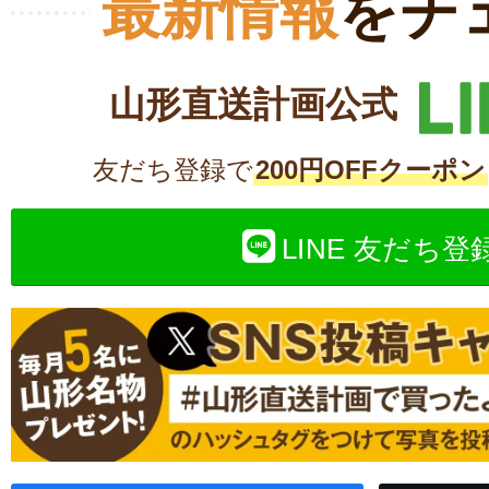
最新情報
をチ
山形直送計画公式
友だち登録で
200円OFFクーポン
LINE 友だち登