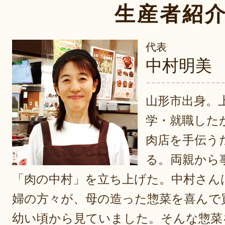
生産者紹
代表
中村明美
山形市出身。
学・就職した
肉店を手伝う
る。両親から
「肉の中村」を立ち上げた。中村さん
婦の方々が、母の造った惣菜を喜んで
幼い頃から見ていました。そんな惣菜