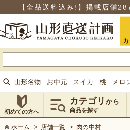
【全品送料込み!】掲載店舗
28
カ
検
索:
山形名物
お中元
スイカ
桃
メロ
カテゴリ
から
商品を探す
初めての方へ
ホーム
>
店舗一覧
>
肉の中村