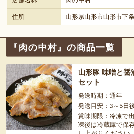
店舗名称
肉の中村
住所
山形県山形市山形市下条町
『肉の中村』の商品一覧
山形豚 味噌と醤
セット
発送時期：通年
発送目安：3～5日
賞味期限：冷凍で出荷
凍後は冷蔵庫で保存
し上がりください