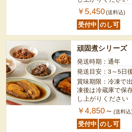
￥5,450
(送料込)
受付中
のし可
頑固煮シリーズ
発送時期：通年
発送目安：3～5日
賞味期限：冷凍で出荷
凍後は冷蔵庫で保存
し上がりください
￥4,850
～
(送料込
受付中
のし可