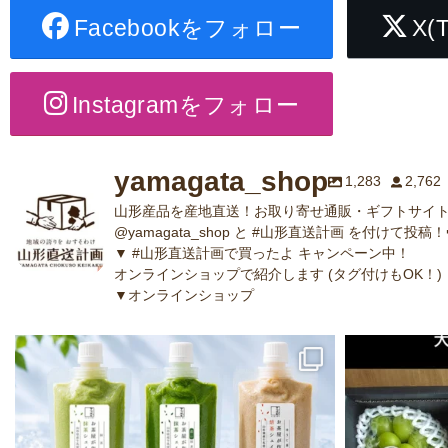
Facebookをフォロー
X(
Instagramをフォロー
yamagata_shop
1,283
2,762
山形産品を産地直送！お取り寄せ通販・ギフトサイト
@yamagata_shop と #山形直送計画 を付けて投稿！
▼ #山形直送計画で買ったよ キャンペーン中！
オンラインショップで紹介します (タグ付けもOK！)
▼オンラインショップ