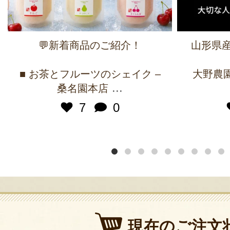
💬新着商品のご紹介！
山形県産
■ お茶とフルーツのシェイク –
大野農園 
...
桑名園本店
7
0
現在のご注文