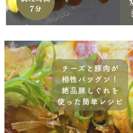
動
画
プ
レ
ー
ヤ
ー