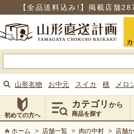
【全品送料込み!】掲載店舗
28
カ
検
索:
山形名物
お中元
スイカ
桃
メロ
カテゴリ
から
商品を探す
初めての方へ
ホーム
>
店舗一覧
>
肉の中村
>
店舗