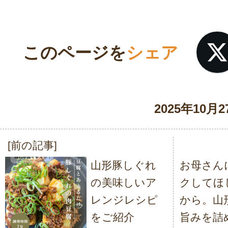
このページを
シェア
2025年10月2
[前の記事]
投
山形豚しぐれ
お母さん
稿
の美味しいア
クしてほ
ナ
レンジレシピ
から。山
ビ
をご紹介
旨みを詰
ゲ