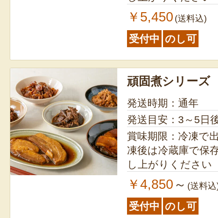
￥5,450
(送料込)
受付中
のし可
頑固煮シリーズ
発送時期：通年
発送目安：3～5日
賞味期限：冷凍で出荷
凍後は冷蔵庫で保存
し上がりください
￥4,850
～
(送料込
受付中
のし可