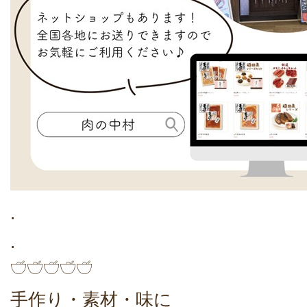
.
.
𓎩𓎩𓎩𓎩𓎩
手作り・素材・味に