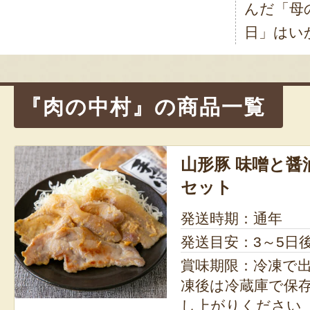
んだ「母
ー
日」はい
シ
ョ
『肉の中村』の商品一覧
ン
山形豚 味噌と醤
セット
発送時期：通年
発送目安：3～5日
賞味期限：冷凍で出荷
凍後は冷蔵庫で保存
し上がりください