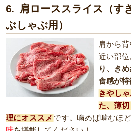
6. 肩ローススライス（す
ぶしゃぶ用）
肩から背
近い部位
り、きめ
食感が特
きやしゃ
た、薄切
理にオススメ
です。噛めば噛むほ
味
を堪能してください！