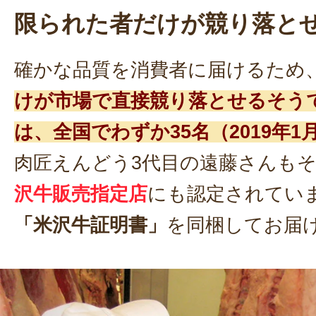
限られた者だけが競り落と
確かな品質を消費者に届けるため
けが市場で直接競り落とせるそう
は、全国でわずか35名（2019年
肉匠えんどう3代目の遠藤さんも
沢牛販売指定店
にも認定されてい
「米沢牛証明書」
を同梱してお届