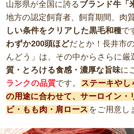
山形県が全国に誇る
ブランド牛「
地方の認定飼育者、飼育期間、肉
しい条件をクリアした黒毛和種
で
わずか200頭ほど
だとか！長井市
んどう」は、その中からさらに厳
質・とろける食感・濃厚な旨味
に
ランクの品質
です。
ステーキやし
の用途に合わせて、サーロイン・
ビ・もも肉・肩ロース
をご用意し