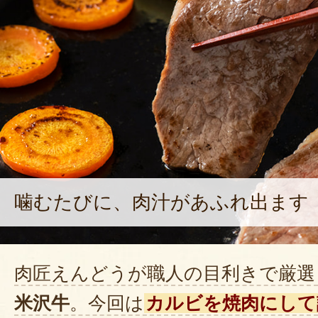
噛むたびに、肉汁があふれ出ます
肉匠えんどうが職人の目利きで厳選
米沢牛
。今回は
カルビを焼肉にして