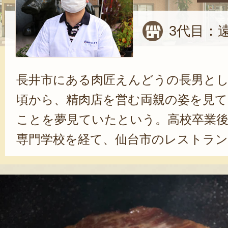
3代目：
長井市にある肉匠えんどうの長男と
頃から、精肉店を営む両親の姿を見て
ことを夢見ていたという。高校卒業後
専門学校を経て、仙台市のレストラン
地元にUターンして、2016年に家業
代々にわたって培われた職人技で、
求している。「遠藤さんのお肉が一
てもらえるのが何よりの喜びです」