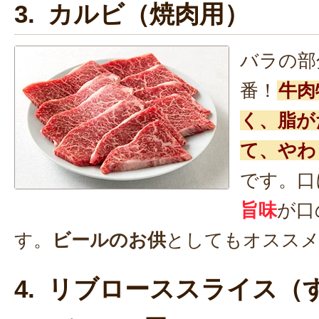
3. カルビ（焼肉用）
バラの部
番！
牛肉
く、脂が
て、やわ
です。口
旨味
が口
す。
ビールのお供
としてもオスス
4. リブローススライス（