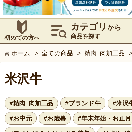
カテゴリ
から
商品を探す
初めての方へ
ホーム
>
全ての商品
>
精肉･肉加工品
米沢牛
#精肉･肉加工品
#ブランド牛
#米沢
#お中元
#お歳暮
#年末年始・お正月