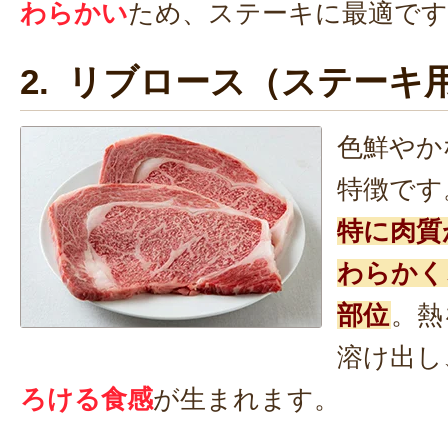
わらかい
ため、ステーキに最適です
2. リブロース（ステーキ
色鮮やか
特徴です
特に肉質
わらかく
部位
。熱
溶け出し
ろける食感
が生まれます。