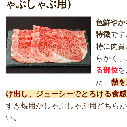
ゃぶしゃぶ用）
色鮮やか
特徴
です
特に肉質
らかく、
る部位
を
た。
熱を
け出し、ジューシーでとろける食感
すき焼用かしゃぶしゃぶ用どちら
い。