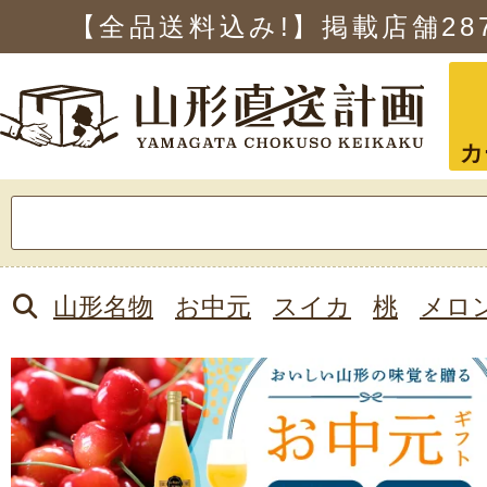
【全品送料込み!】掲載店舗
28
カ
検
索:
山形名物
お中元
スイカ
桃
メロ