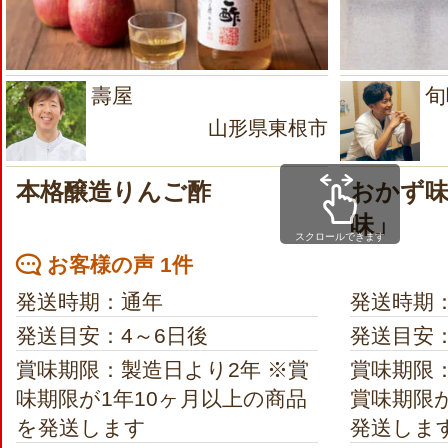
壽屋
旬
山形県東根市
本格醸造りんご酢
おかず味
味」
スクロールできます
お客様の声 1件
発送時期：通年
発送時期
発送目安：4～6日後
発送目安
賞味期限：製造日より2年 ※賞
賞味期限：
味期限が1年10ヶ月以上の商品
賞味期限が
を発送します
発送しま