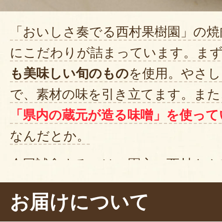
「おいしさ奏でる西村果樹園」の焼
にこだわりが詰まっています。まず
も美味しい旬のもの
を使用。やさし
で、素材の味を引き立てます。また
「県内の蔵元が造る味噌」を使って
なんだとか。
今回試食するのは、園主・西村さん
ただいた
「焼きおにぎり」
。おにぎ
お届けについて
のタレ「ラ・フランス」
をたっぷり