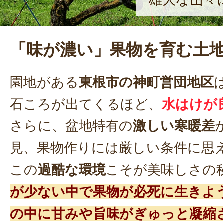
雄大な山々
「味が濃い」果物を育む土
園地がある
東根市の神町営団地区
石ころが出てくるほど、
水はけが
さらに、盆地特有の
激しい寒暖差
見、果物作りには厳しい条件に思
この
過酷な環境
こそが美味しさの
が少ない中で果物が必死に生きよ
の中に甘みや旨味がぎゅっと凝縮