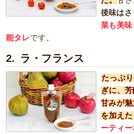
た。
甘さ
後味はさ
菜も美味
能タレ
です。
2. ラ・フランス
たっぷり
ぎに、芳
甘みが魅
を加えた
ーティー