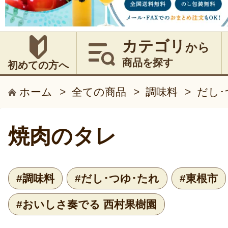
カテゴリ
から
商品を探す
初めての方へ
ホーム
>
全ての商品
>
調味料
>
だし･
焼肉のタレ
#調味料
#だし･つゆ･たれ
#東根市
#おいしさ奏でる 西村果樹園