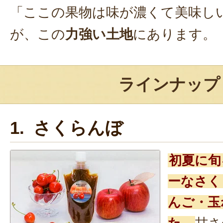
「ここの果物は味が濃くて美味し
が、この
力強い土地
にあります。
ラインナップ
1. さくらんぼ
初夏に旬
ーなさく
んご・玉