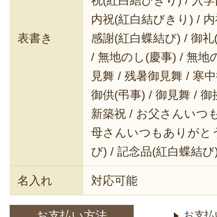
祝(紅白結びきり) / 入学
内祝(紅白結びきり) / 内
表書き
感謝(紅白蝶結び) / 御礼(
/ 無地のし(慶事) / 無地
見舞 / 残暑御見舞 / 寒中御
御供(弔事) / 御見舞 / 御
新築祝 / お父さんいつも
母さんいつもありがとう 
び) / 記念品(紅白蝶結び
名入れ
対応可能
お支払い方法
お支払