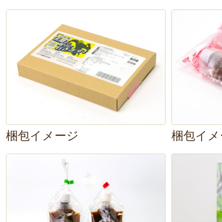
ントースターで焼いていきます。数
き色
がつきました〜。さっそくい
ぱくり……。
ん〜！果物の甘みと味
お米の旨味と見事にマッチ！ちょっ
い風味がたまりません。
やさしい
パクパク食べてしまいます。あっと
梱包イメージ
梱包イメ
簡単にできるのに大満足な一品で、
もぴったりですね。