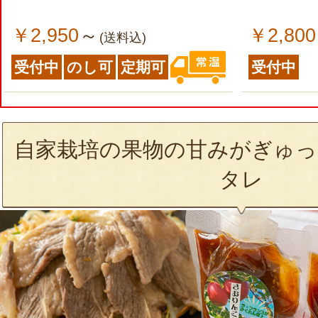
￥2,950
￥2,800
～
(送料込)
受付中
のし可
定期可
受付中
自家栽培の果物の甘みがぎゅっ
タレ