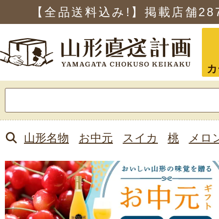
【全品送料込み!】掲載店舗
28
カ
検
索:
山形名物
お中元
スイカ
桃
メロ