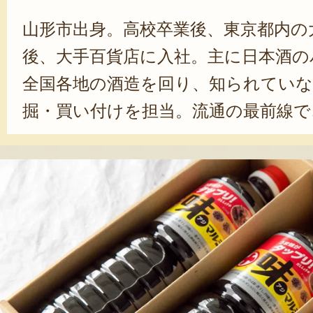
山形市出身。高校卒業後、東京都内の
後、大手百貨店に入社。主に日本酒の
全国各地の酒造を回り、知られていな
掘・買い付けを担当。流通の最前線で
後、Uターン。家業である丸十大屋に
旧態依然とした体制に疑問を持ち、刷
設備や醸造工程の改善、製品設計の見
務改革に尽力した。2008年に代表取締
年、8代目として「利右衛門」を襲名
大切にしているのは、「時代の潮流
た会社、商品であること」。看板商品