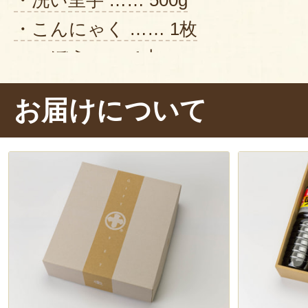
・こんにゃく …… 1枚
・ごぼう …… 1本
・舞茸 …… 1パック
お届けについて
・しめじ …… 1パック
・長ねぎ …… 2本
・水 …… 1500cc
・味マルジュウ …… 150cc
・砂糖 …… 大さじ1.5
・塩 …… 大さじ1.5
【作り方】