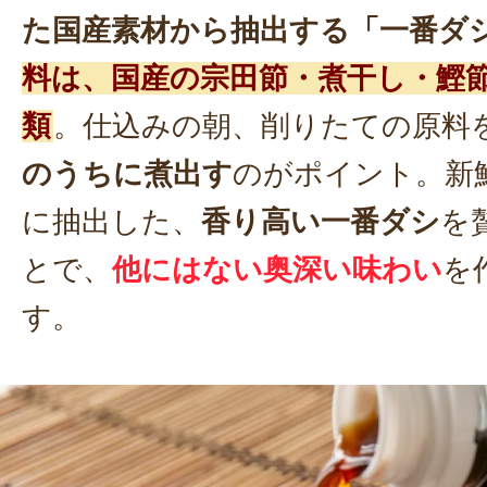
た国産素材から抽出する「一番ダ
料は、国産の宗田節・煮干し・鰹節
類
。仕込みの朝、削りたての原料
のうちに煮出す
のがポイント。新
に抽出した、
香り高い一番ダシ
を
とで、
他にはない奥深い味わい
を
す。