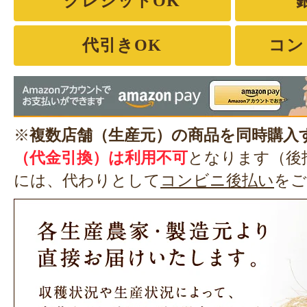
クレジットOK
代引きOK
コン
※
複数店舗（生産元）の商品を同時購入
（代金引換）は利用不可
となります（後
には、代わりとして
コンビニ後払い
をご