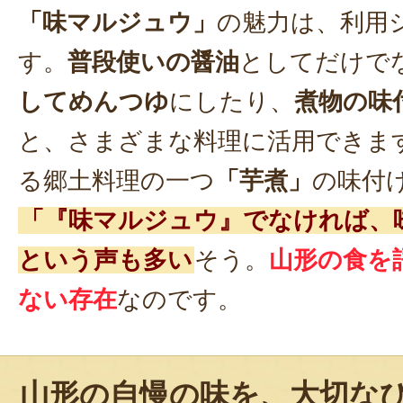
「味マルジュウ」
の魅力は、利用
す。
普段使いの醤油
としてだけで
してめんつゆ
にしたり、
煮物の味
と、さまざまな料理に活用できま
る郷土料理の一つ
「芋煮」
の味付
「『味マルジュウ』でなければ、
という声も多い
そう。
山形の食を
ない存在
なのです。
山形の自慢の味を、大切な