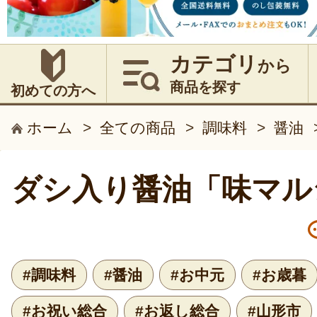
カテゴリ
から
商品を探す
初めての方へ
ホーム
>
全ての商品
>
調味料
>
醤油
ダシ入り醤油「味マル
#調味料
#醤油
#お中元
#お歳暮
#お祝い総合
#お返し総合
#山形市