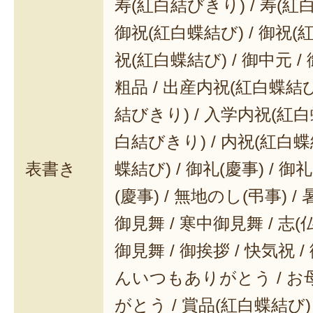
ですね。ごちそうさまでした！
寿(紅白結びきり) / 寿(紅
御祝(紅白蝶結び) / 御祝(
芋煮だけでなく、炒め物や煮物など
祝(紅白蝶結び) / 御中元 / 
理
の味付けが、これ一本でまかなえ
粗品 / 出産内祝(紅白蝶結び
活躍間違いなしの
万能調味料
です。
結びきり) / 入学内祝(紅白
白結びきり) / 内祝(紅白蝶
表書き
蝶結び) / 御礼(慶事) / 御
(慶事) / 無地のし(弔事) /
御見舞 / 寒中御見舞 / 志(仏事
御見舞 / 御挨拶 / 快気祝 
んいつもありがとう / 
がとう / 賞品(紅白蝶結び)