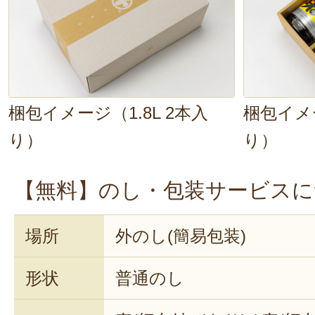
ポイント。長ねぎは、食感を残すた
しょう。煮込んでる最中から漂う香
腹は鳴りっぱなしです。さっそく
す！
梱包イメージ（1.8L 2本入
梱包イメー
まずは、里芋を一口。パク！ん〜、
り）
り）
とした食感
が良いですね。汁も一口
【無料】のし・包装サービスに
～～、染みる～～
。この
甘じょっぱ
ん。牛肉やこんにゃく、野菜にも、
場所
外のし(簡易包装)
み込んでいますね。いや〜、美味し
形状
普通のし
ウだからこそ、こんなに深みのあ