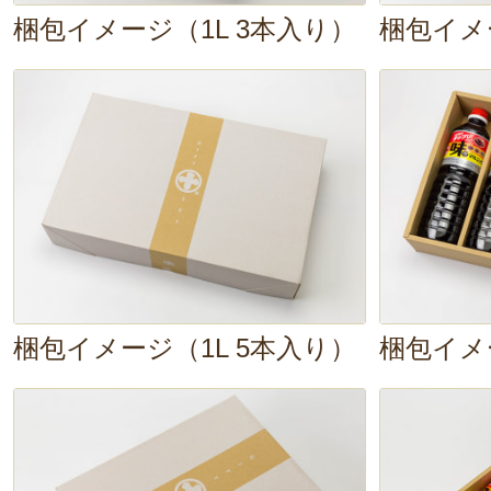
梱包イメージ（1L 3本入り）
梱包イメ
1. こんにゃくを手でちぎり水洗い
2. ゴボウはささがきにし、舞茸・
は、食べやすい大きさに切る
3. 鍋に水と里芋・ごぼうを入れ、
中火で煮る
4. 里芋が柔らかくなったら、調味
く・きのこ類を入れて煮込む
梱包イメージ（1L 5本入り）
梱包イメ
5. 牛肉に火が通ったら、長ねぎを
6. 器に持って、完成！
こんにゃくは味が染みやすいよう