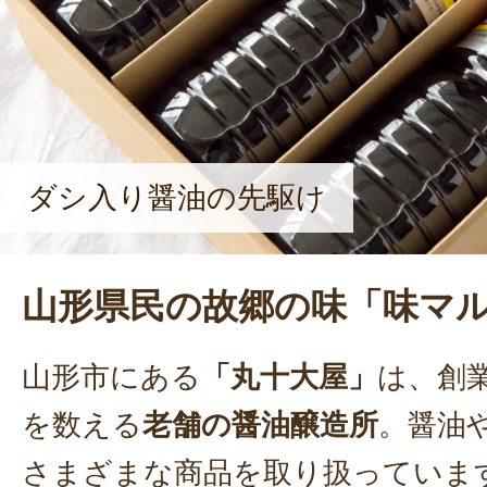
ウ」や本醸造醤油だけでなく、醤油
ーツや、ハラール認証商品の開発など
開発に取り組んでいる。「『味マル
した自社商品を、山形県内や東北地方
お客様に味わってもらいたい」と熱
ダシ入り醤油の先駆け
山形県民の故郷の味「味マ
山形市にある
「丸十大屋」
は、創業
を数える
老舗の醤油醸造所
。醤油
さまざまな商品を取り扱っていま