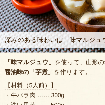
深みのある味わいは「味マルジュ
「味マルジュウ」
を使って、山形の
醤油味の「芋煮」
を作ります。
【材料（5人前）】
・牛バラ肉 …… 300g
・洗い里芋 …… 500g