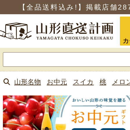
【全品送料込み!】掲載店舗
28
カ
検
索:
山形名物
お中元
スイカ
桃
メロ