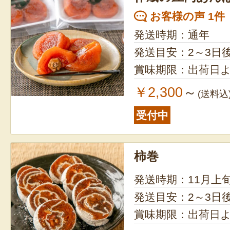
お客様の声 1件
発送時期：通年
発送目安：2～3日
賞味期限：出荷日よ
￥2,300
～
(送料込
受付中
柿巻
発送時期：11月上
発送目安：2～3日
賞味期限：出荷日よ