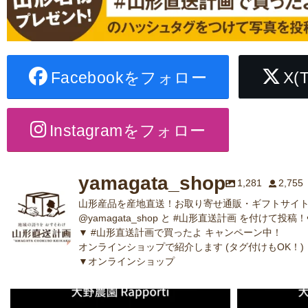
Facebookをフォロー
X(
Instagramをフォロー
yamagata_shop
1,281
2,755
山形産品を産地直送！お取り寄せ通販・ギフトサイト
@yamagata_shop と #山形直送計画 を付けて投稿！
▼ #山形直送計画で買ったよ キャンペーン中！
オンラインショップで紹介します (タグ付けもOK！)
▼オンラインショップ