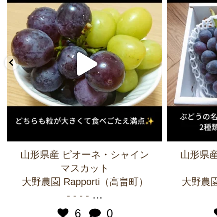
山形県産 ピオーネ・シャイン
山形県産
マスカット
大野農園 Rapporti（高畠町）
大野農園 
...
- - - -
6
0