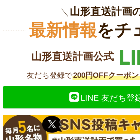
山形直送計画
最新情報
をチ
山形直送計画公式
友だち登録で
200円OFFクーポン
LINE 友だち登