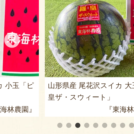
カ 小玉「ピ
山形県産 尾花沢スイカ 大
皇ザ・スウィート」
海林農園』
『東海林