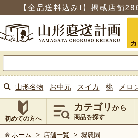
【全品送料込み!】掲載店舗
28
カ
検
索:
山形名物
お中元
スイカ
桃
メロ
カテゴリ
から
商品を探す
初めての方へ
ホーム
>
店舗一覧
>
堀農園