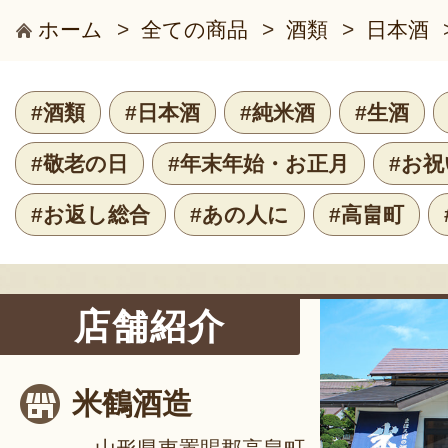
ホーム
>
全ての商品
>
酒類
>
日本酒
#酒類
#日本酒
#純米酒
#生酒
#敬老の日
#年末年始・お正月
#お
#お返し総合
#あの人に
#高畠町
店舗紹介
米鶴酒造