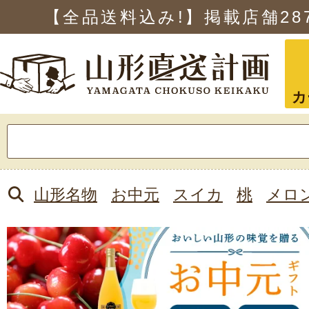
【全品送料込み!】掲載店舗
28
カ
検
索:
山形名物
お中元
スイカ
桃
メロ