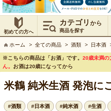
カテゴリ
から
商品を探す
初めての方へ
ホーム
>
全ての商品
>
酒類
>
日本酒
※こちらの商品は
「お酒」
です。
20歳未満
ん。
お酒は20歳になってから
米鶴 純米生酒 発泡に
#酒類
#日本酒
#純米酒
#生酒