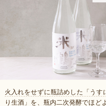
火入れをせずに瓶詰めした「うす
り生酒」を、瓶内二次発酵でほど