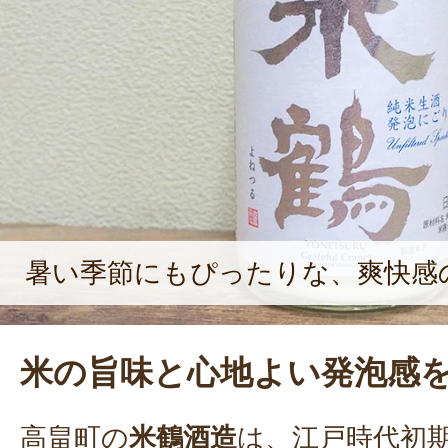
していますね」と、梅津さん。また
のは笑顔だ。「座右の銘は『笑う門に
時にも笑顔を忘れないようにしてい
も、笑顔なら悪い気はしないですよ
暑い季節にもぴったりな、爽快感
米の旨味と心地よい発泡感
高畠町の
米鶴酒造
は、江戸時代初