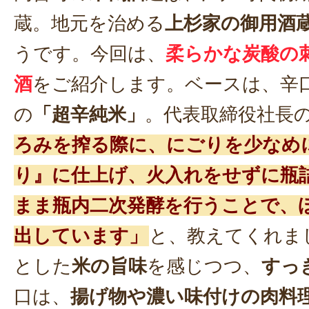
蔵。地元を治める
上杉家の御用酒
うです。今回は、
柔らかな炭酸の
酒
をご紹介します。ベースは、辛
の
「超辛純米」
。代表取締役社長
ろみを搾る際に、にごりを少なめ
り』に仕上げ、火入れをせずに瓶
まま瓶内二次発酵を行うことで、
出しています」
と、教えてくれま
とした
米の旨味
を感じつつ、
すっ
口は、
揚げ物や濃い味付けの肉料