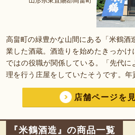
山形県東置賜郡高畠町
高畠町の緑豊かな山間にある「米鶴酒造
業した酒蔵。酒造りを始めたきっかけ
ではの役職が関係している。「先代に
理を行う庄屋をしていたそうです。年
では消費しきれなかった米を、酒にし
店舗ページを
います。江戸末期には、地元を治める
務めました」と、代表取締役社長の梅
る。明治に入ると、地域にある30件ほ
『米鶴酒造』の商品一覧
の中では一番の老舗となり、他の酒蔵