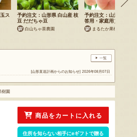
小玉ス
予約注文：山形県 白山産 枝
予約注文：山形県産 桃
豆 だだちゃ豆
答用・家庭用）
白山ちゃ茶農園
まるたか果樹園
一覧
[山形直送計画からのお知らせ]
2026年08月07日
果樹園
商品をカートに入れる
住所を知らない相手にeギフトで贈る