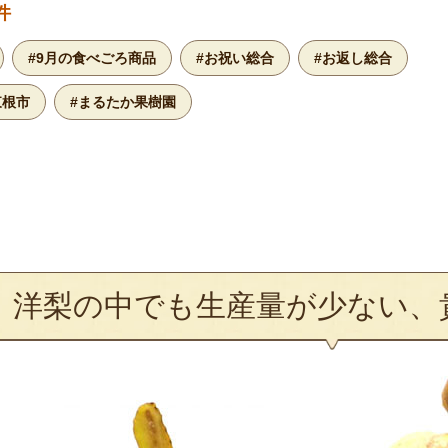
件
#9月の食べごろ商品
#お祝い総合
#お返し総合
東根市
#まるたか果樹園
洋梨の中でも生産量が少ない、