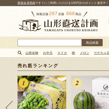
新規会員登録
ですぐにご利用いただける100円分のポイント進呈中！
287
668
掲載店舗
店舗
商品
検
索:
山形名物
お中元
スイカ
桃
メロン
だだちゃ
売れ筋ランキング