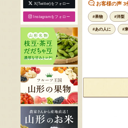
お客様の声 3
X(Twitter)をフォロー
#果物
#洋梨
Instagramをフォロー
#あの人に
#