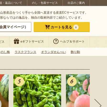
送・返品について
のし・包装サービス
出店のご案内
山形産品をつくり手から全国へ直送する産直ECサービスです。
形ならではの逸品を、独自の取材内容でご紹介しています。
会員マイページ）
カートを見る
0
eギフトサービス
ヘルプ＆サポート
ビス
のし梅
ラスクフランス
オランダせんべい
飾り駒