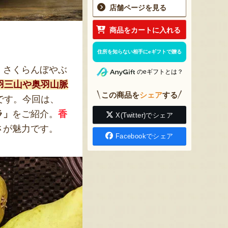
店舗ページを見る
商品をカートに入れる
」
住所を知らない相手にeギフトで贈る
。
さくらんぼやぶ
のeギフトとは？
羽三山や奥羽山脈
この商品を
シェア
する
です。今回は、
ラ」
をご紹介。
香
X(Twitter)でシェア
さが魅力です。
Facebookでシェア