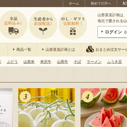
ホーム
初めての方へ
配
山形直送計画は、
地元で愛される山
ログイン（
商品一覧
山形直送計画とは
おまとめ注文サー
豆
ぶどう
山形米
米沢牛
山形牛
そば
ラーメン
ふうき豆