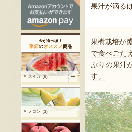
果汁が滴る
果樹栽培が
今が食べ頃！
季節
の
オススメ
商品
で食べごた
ぷりの果汁
す。
スイカ (8)
メロン (3)