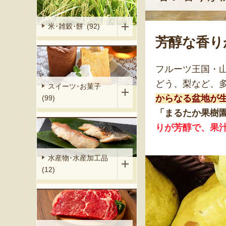
米･雑穀･餅 (92)
芳醇な香り
フルーツ王国・
どう、梨など、
スイーツ･お菓子
からなる盆地が
(99)
「まるたか果樹
りが芳醇で、果
水産物･水産加工品
(12)