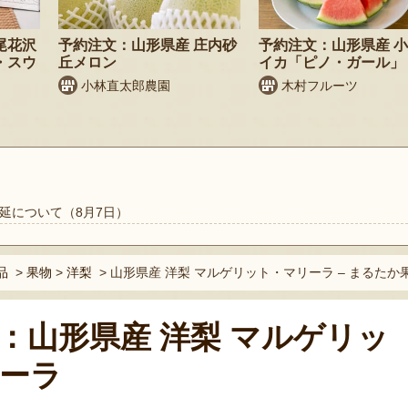
尾花沢
予約注文：山形県産 庄内砂
予約注文：山形県産 
・スウ
丘メロン
イカ「ピノ・ガール」
小林直太郎農園
木村フルーツ
延について（8月7日）
品
>
果物
>
洋梨
>
山形県産 洋梨 マルゲリット・マリーラ – まるたか
：山形県産 洋梨 マルゲリッ
ーラ