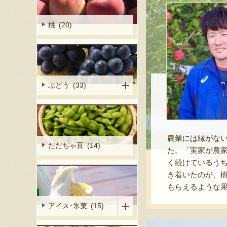
桃 (20)
ぶどう (33)
農業には縁がな
だだちゃ豆 (14)
た。「実家が農
く続けているう
き着いたのが、
もらえるような
アイス･氷菓 (15)