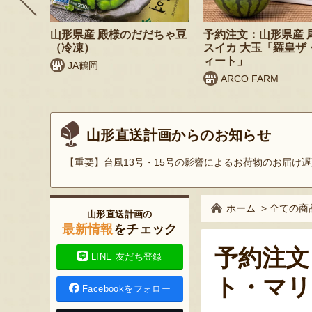
リームセ
山形県産 殿様のだだちゃ豆
予約注文：山形県産 
（冷凍）
スイカ 大玉「羅皇ザ
ィート」
JA鶴岡
ARCO FARM
山形直送計画からのお知らせ
【重要】台風13号・15号の影響によるお荷物のお届け遅
ホーム
>
全ての商
山形直送計画の
最新情報
をチェック
予約注文
LINE 友だち登録
ト・マリ
Facebookをフォロー