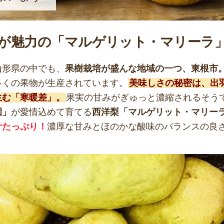
が魅力の「マルゲリット・マリーラ
山形県の中でも、
果樹栽培が盛んな地域の一つ、東根市
多くの果物が生産されています。
美味しさの秘密は、出
生む「寒暖差」。
果実の甘みがぎゅっと濃縮されるそう
園」
が愛情込めて育てる
西洋梨「マルゲリット・マリー
汁たっぷり！
濃厚な甘みとほのかな酸味のバランスの良