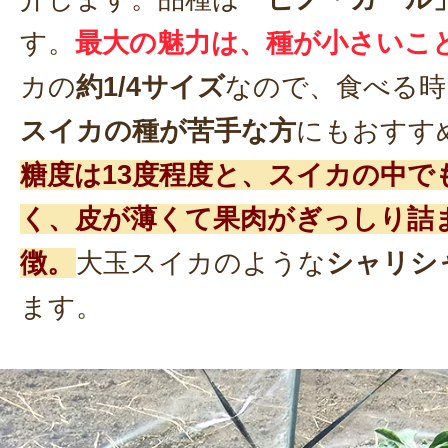
す。
最大の魅力は、種が小さいこ
カの
約1/4サイズ
なので、食べる時
スイカの種が苦手な方
にもおすす
糖度は13度程度と、スイカの中で
く、皮が薄くて果肉がぎっしり詰
徴。
大玉スイカのような
シャリシ
ます。