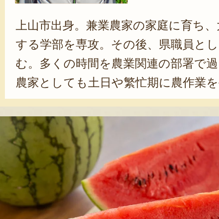
上山市出身。兼業農家の家庭に育ち、
する学部を専攻。その後、県職員とし
む。多くの時間を農業関連の部署で過
農家としても土日や繁忙期に農作業を
職をきっかけに本格的に農業を始め
現在は、さくらんぼやスイカのほか
ット・ピオーネ・干し柿など、多彩な
している。ストレスの少ない環境で
に取り組み、その成果を形にするこ
と話し、「大きくて甘い果物」そし
いと感じてもらえる果物」作りを心