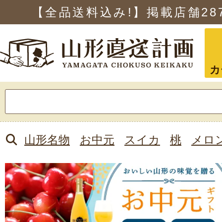
【全品送料込み!】掲載店舗
28
カ
検
索:
山形名物
お中元
スイカ
桃
メロ