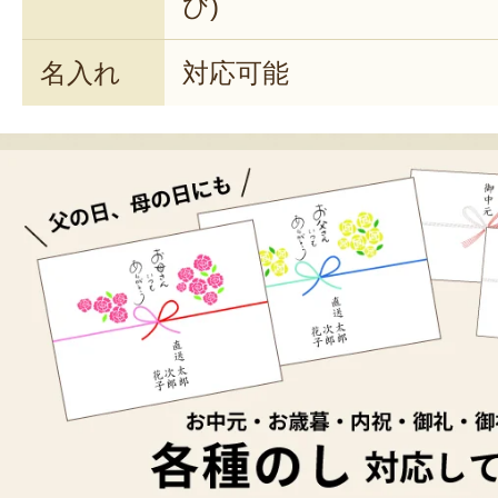
び)
名入れ
対応可能