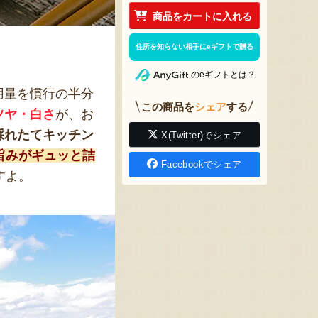
商品をカートに入れる
住所を知らない相手にeギフトで贈る
のeギフトとは？
用量を慣行の半分
この商品を
シェア
する
ツヤ・白さ
が、お
採れたてキッチン
X(Twitter)でシェア
旨みがギュッと詰
Facebookでシェア
すよ。