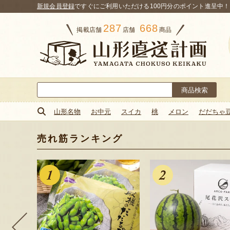
新規会員登録
ですぐにご利用いただける100円分のポイント進呈中！
287
668
掲載店舗
店舗
商品
検
索:
山形名物
お中元
スイカ
桃
メロン
だだちゃ
売れ筋ランキング