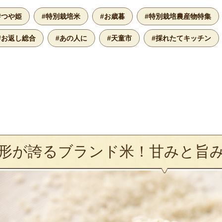
#つや姫
#特別栽培米
#お歳暮
#特別栽培農産物特集
#お返し総合
#あの人に
#天童市
#採れたてキッチン
形が誇るブランド米！甘みと旨