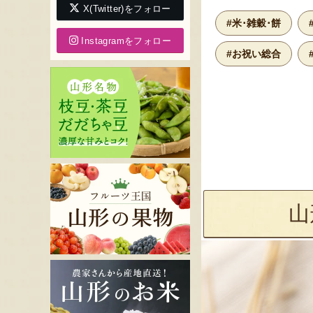
X(Twitter)をフォロー
#米･雑穀･餅
Instagramをフォロー
#お祝い総合
山