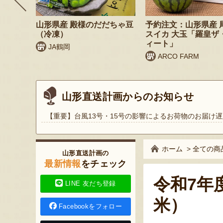
 桃（贈
山形県産 殿様のだだちゃ豆
予約注文：山形県産 
（冷凍）
スイカ 大玉「羅皇ザ
ィート」
JA鶴岡
ARCO FARM
山形直送計画からのお知らせ
【重要】台風13号・15号の影響によるお荷物のお届け遅
ホーム
>
全ての商
山形直送計画の
最新情報
をチェック
令和7年
LINE 友だち登録
米）
Facebookをフォロー