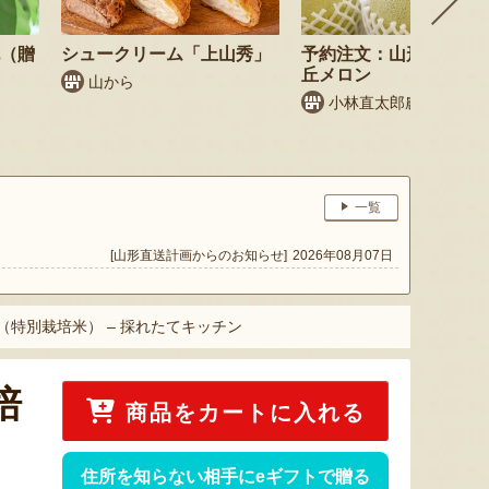
桃（贈
シュークリーム「上山秀」
予約注文：山形県産 庄
丘メロン
山から
小林直太郎農園
一覧
[山形直送計画からのお知らせ]
2026年08月07日
（特別栽培米） – 採れたてキッチン
培
商品をカートに入れる
住所を知らない相手にeギフトで贈る