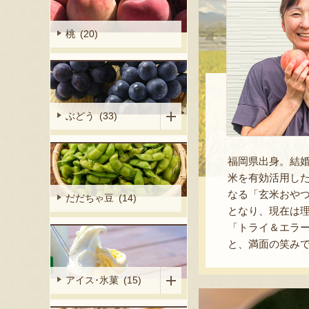
桃 (20)
ぶどう (33)
福岡県出身。結
米を有効活用し
なる「玄米おやつ
だだちゃ豆 (14)
となり、現在は
「トライ＆エラ
と、満面の笑み
アイス･氷菓 (15)