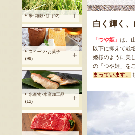
米･雑穀･餅 (92)
白く輝く、
「つや姫」
は、
以下に抑えて栽
スイーツ･お菓子
姫様のように美
(99)
の「つや姫」を
まっています。
水産物･水産加工品
(12)