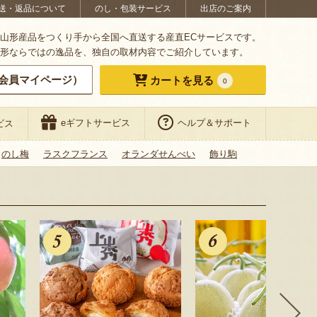
送・返品について
のし・包装サービス
出店のご案内
山形産品をつくり手から全国へ直送する産直ECサービスです。
形ならではの逸品を、独自の取材内容でご紹介しています。
会員マイページ）
カートを見る
0
eギフトサービス
ヘルプ＆サポート
ビス
のし梅
ラスクフランス
オランダせんべい
飾り駒