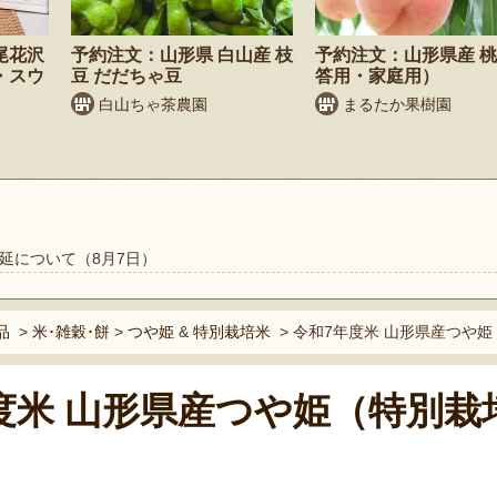
尾花沢
予約注文：山形県 白山産 枝
予約注文：山形県産 
・スウ
豆 だだちゃ豆
答用・家庭用）
白山ちゃ茶農園
まるたか果樹園
延について（8月7日）
品
>
米･雑穀･餅
>
つや姫
&
特別栽培米
>
令和7年度米 山形県産つや姫
度米 山形県産つや姫（特別栽