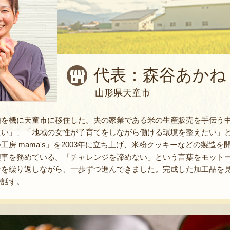
代表：森谷あかね
山形県天童市
婚を機に天童市に移住した。夫の家業である米の生産販売を手伝う
たい」、「地域の女性が子育てをしながら働ける環境を整えたい」
工房 mama's」を2003年に立ち上げ、米粉クッキーなどの製造を
理事を務めている。「チャレンジを諦めない」という言葉をモット
ーを繰り返しながら、一歩ずつ進んできました。完成した加工品を
で話す。