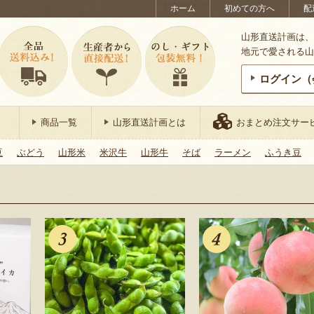
ホーム
初めての方へ
配
山形直送計画は、
地元で愛される山
ログイン（
商品一覧
山形直送計画とは
おまとめ注文サー
豆
ぶどう
山形米
米沢牛
山形牛
そば
ラーメン
ふうき豆