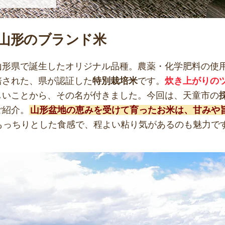
山形のブランド米
山形県で誕生したオリジナル品種。農薬・化学肥料の使
培された、県が認証した
特別栽培米
です。
炊き上がりの
しいことから、その名が付きました。今回は、天童市の
ご紹介。
山形盆地の恵みを受けて育ったお米は、甘みや
もっちりとした食感で、程よい粘り気があるのも魅力で