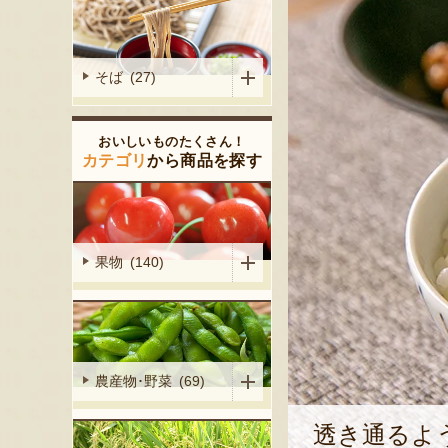
そば (27)
おいしいものたくさん！
カテゴリ
から商品を探す
果物 (140)
農産物･野菜 (69)
透き通るよ