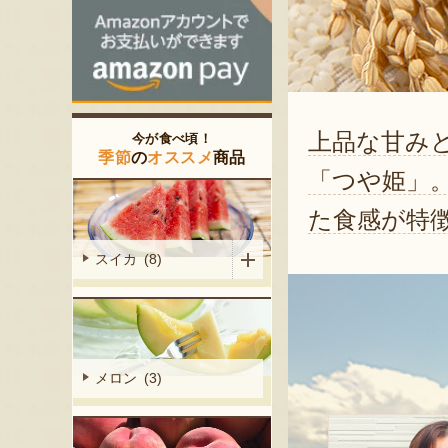
上品な甘み
今が食べ頃！
季節
の
オススメ
商品
「つや姫」
た食感が特
スイカ (8)
メロン (3)