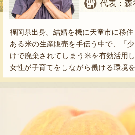
代表：森
福岡県出身。結婚を機に天童市に移住
ある米の生産販売を手伝う中で、「少
けで廃棄されてしまう米を有効活用
女性が子育てをしながら働ける環境
思いが芽生える。スイーツキッチン
おやつ工房 mama's」を2003年に
ーなどの製造を開始。2014年に法人
ッチン」となり、現在は理事を務め
ジを諦めない」という言葉をモット