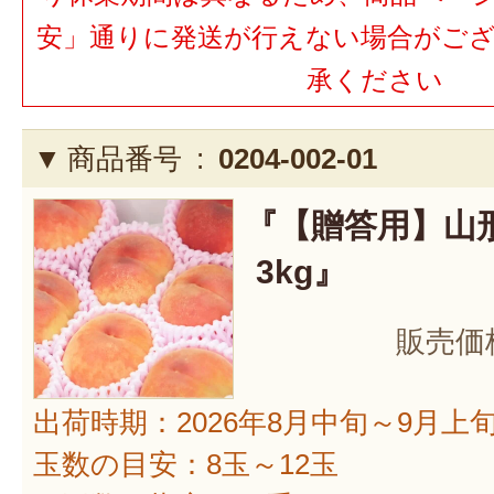
安」通りに発送が行えない場合がご
承ください
商品番号 :
0204-002-01
『【贈答用】山
3kg』
販売価
出荷時期：2026年8月中旬～9月上
玉数の目安：8玉～12玉