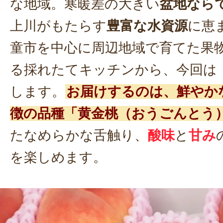
な地域。寒暖差の大きい
盆地なら
上川がもたらす
豊富な水資源
に恵
童市を中心に周辺地域で育てた果
る採れたてキッチンから、今回は
します。
お届けするのは、鮮やか
徴の品種「黄金桃（おうごんとう
たなめらかな舌触り、
酸味
と
甘み
を楽しめます。