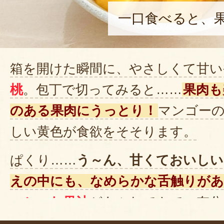
一口食べると、
箱を開けた瞬間に、やさしくて甘い
桃
。包丁で切ってみると……
果肉も
のある果肉にうっとり！
マンゴー
しい黄色が食欲をそそります。
ぱくり……
う～ん、甘くておいしい
えの中にも、なめらかな舌触りが
ーシーな果汁
があふれてきて、存分
い甘み
と
ほどよい酸味
のバランスが