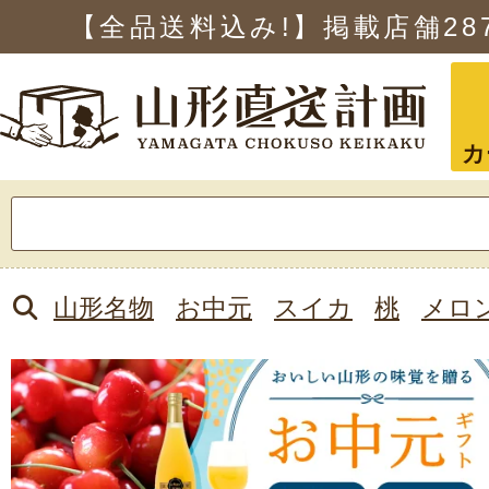
【全品送料込み!】掲載店舗
28
カ
検
索:
山形名物
お中元
スイカ
桃
メロ