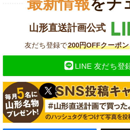
最新情報
をチ
山形直送計画公式
友だち登録で
200円OFFクーポン
LINE 友だち登