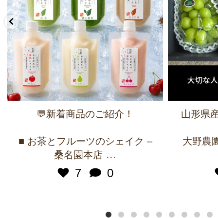
💬新着商品のご紹介！
山形県産
■ お茶とフルーツのシェイク –
大野農園 
...
桑名園本店
7
0