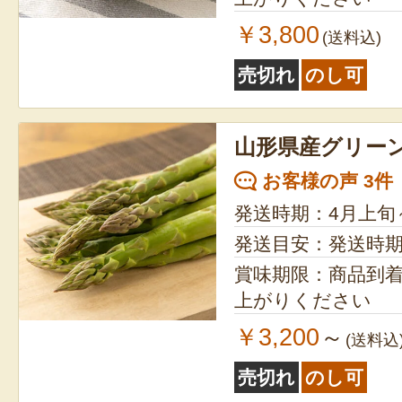
￥3,800
(送料込)
売切れ
のし可
山形県産グリー
お客様の声 3件
発送時期：4月上旬
発送目安：発送時
賞味期限：商品到
上がりください
￥3,200
～
(送料込
売切れ
のし可