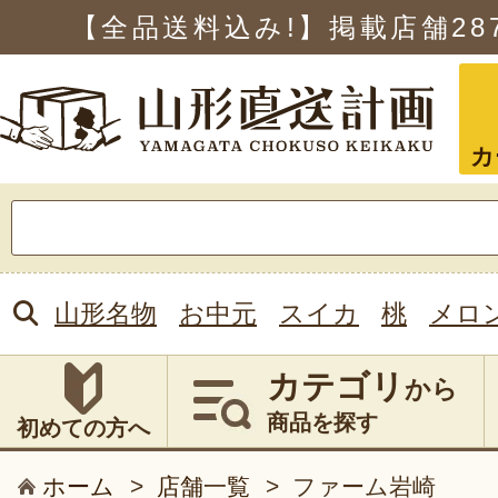
【全品送料込み!】掲載店舗
28
カ
検
索:
山形名物
お中元
スイカ
桃
メロ
カテゴリ
から
商品を探す
初めての方へ
ホーム
>
店舗一覧
>
ファーム岩崎