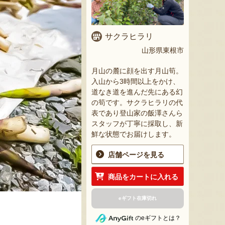
サクラヒラリ
山形県東根市
月山の麓に顔を出す月山筍。
入山から3時間以上をかけ、
道なき道を進んだ先にある幻
の筍です。サクラヒラリの代
表であり登山家の飯澤さんら
スタッフが丁寧に採取し、新
鮮な状態でお届けします。
店舗ページを見る
商品をカートに入れる
eギフト在庫切れ
のeギフトとは？