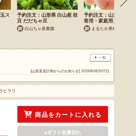
小玉ス
予約注文：山形県 白山産 枝
予約注文：山形県産 桃
豆 だだちゃ豆
答用・家庭用）
白山ちゃ茶農園
まるたか果樹園
一覧
[山形直送計画からのお知らせ]
2026年08月07日
クラヒラリ
商品をカートに入れる
eギフト在庫切れ