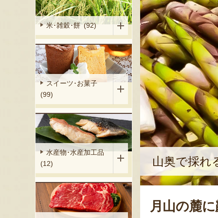
米･雑穀･餅 (92)
スイーツ･お菓子
(99)
水産物･水産加工品
山奥で採れ
(12)
月山の麓に