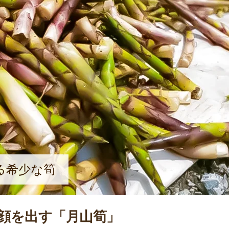
る希少な筍
顔を出す「月山筍」