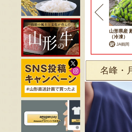
山形県産 殿様のだだちゃ豆
山形県産 
（フリーズドライ）
（冷凍）
JA鶴岡
JA鶴岡
名峰・