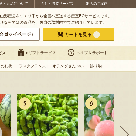
送・返品について
のし・包装サービス
出店のご案内
山形産品をつくり手から全国へ直送する産直ECサービスです。
形ならではの逸品を、独自の取材内容でご紹介しています。
会員マイページ）
カートを見る
0
eギフトサービス
ヘルプ＆サポート
ビス
のし梅
ラスクフランス
オランダせんべい
飾り駒