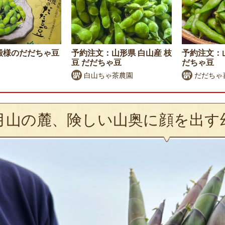
殿様のだだちゃ豆
予約注文：山形県 白山産 枝
予約注文：山
豆 だだちゃ豆
だちゃ豆
白山ちゃ茶農園
だだちゃ
月山の麓、険しい山奥に顔を出す