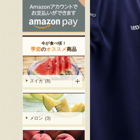
今が食べ頃！
季節
の
オススメ
商品
スイカ (8)
メロン (3)