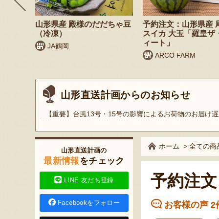
リームセ
山形県産 殿様のだだちゃ豆
予約注文：山形県産 
（冷凍）
スイカ 大玉「羅皇ザ
ィート」
JA鶴岡
ARCO FARM
山形直送計画からのお知らせ
【重要】台風13号・15号の影響によるお荷物のお届け遅
ホーム
>
全ての商
山形直送計画の
最新情報
をチェック
予約注文
LINE 友だち登録
Facebookをフォロー
お客様の声 2