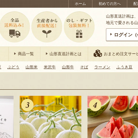
ホーム
初めての方へ
配
山形直送計画は、
地元で愛される山
ログイン（
商品一覧
山形直送計画とは
おまとめ注文サー
豆
ぶどう
山形米
米沢牛
山形牛
そば
ラーメン
ふうき豆