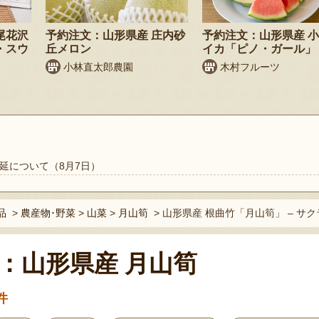
尾花沢
予約注文：山形県産 庄内砂
予約注文：山形県産 
・スウ
丘メロン
イカ「ピノ・ガール」
小林直太郎農園
木村フルーツ
延について（8月7日）
品
>
農産物･野菜
>
山菜
>
月山筍
>
山形県産 根曲竹「月山筍」 – サ
：山形県産 月山筍
件