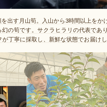
顔を出す月山筍。入山から3時間以上をか
る幻の筍です。サクラヒラリの代表であ
フが丁寧に採取し、新鮮な状態でお届け