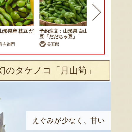
形県産 枝豆 だ
予約注文：山形県 白山産 枝
予約注文：山
豆「だだちゃ豆」
だちゃ豆
喜左衛門
長五郎
松浦園芸
幻のタケノコ「月山筍」
えぐみが少なく、甘い