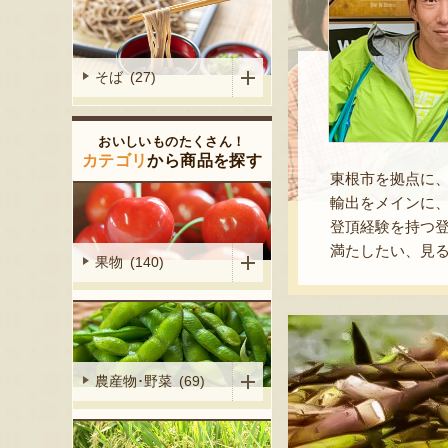
そば (27)
おいしいものたくさん！
カテゴリ
から商品を探す
東根市を拠点に
輸出をメインに、
登頂経験を持つ
満たしたい、見
果物 (140)
農産物･野菜 (69)