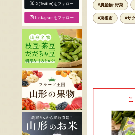
X(Twitter)をフォロー
#農産物･野菜
Instagramをフォロー
#東根市
#サ
こ