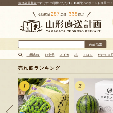
新規会員登録
ですぐにご利用いただける100円分のポイント進呈中！
287
668
掲載店舗
店舗
商品
検
索:
山形名物
お中元
スイカ
桃
メロン
だだちゃ
売れ筋ランキング