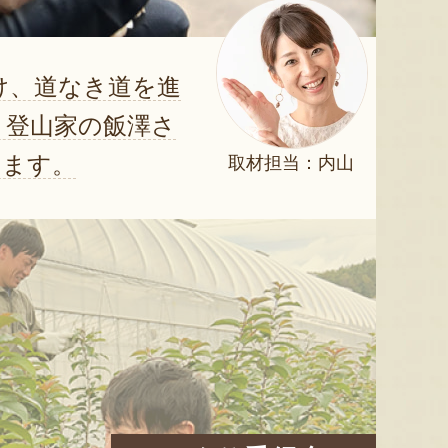
け、道なき道を進
り登山家の飯澤さ
します。
取材担当：内山