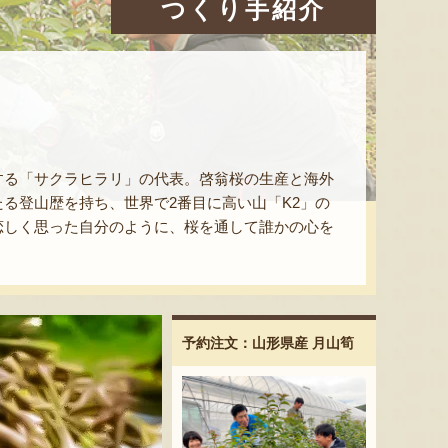
つくり手紹介
する「サクラヒラリ」の代表。啓翁桜の生産と海外
る登山歴を持ち、世界で2番目に高い山「K2」の
恋しく思った自分のように、桜を通して誰かの心を
。
予約注文：山形県産 月山筍