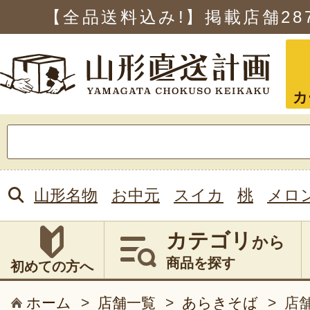
【全品送料込み!】掲載店舗
28
カ
検
索:
山形名物
お中元
スイカ
桃
メロ
カテゴリ
から
商品を探す
初めての方へ
ホーム
>
店舗一覧
>
あらきそば
>
店