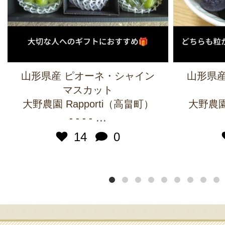
山形県産 ピオーネ・シャイン
山形県産
マスカット
大野農園 Rapporti（高畠町）
大野農園 
...
- - - -
14
0