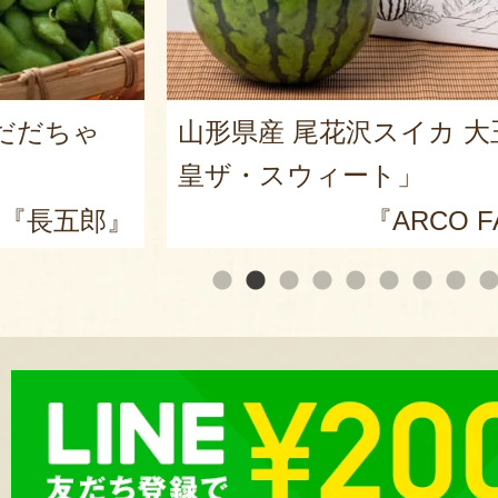
カ 大玉「羅
山形県産 庄内砂丘メロン
『小林直太郎
O FARM』