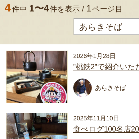
4
1〜4
1
件中
件を表示 /
ページ目
2026年1月28日
”桃鉄2”で紹介い
あらきそば
2025年11月10日
食べログ100名店20