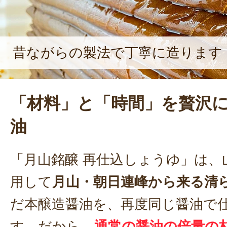
昔ながらの製法で丁寧に造ります
「材料」と「時間」を贅沢
油
「月山銘醸 再仕込しょうゆ」は、
用して
月山・朝日連峰から来る清
だ本醸造醤油を、再度同じ醤油で
す。だから、
通常の醤油の倍量の