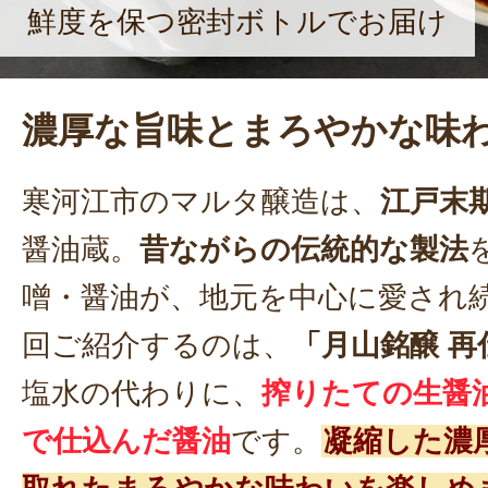
鮮度を保つ密封ボトルでお届け
濃厚な旨味とまろやかな味
寒河江市のマルタ醸造は、
江戸末
醤油蔵。
昔ながらの伝統的な製法
噌・醤油が、地元を中心に愛され
回ご紹介するのは、
「月山銘醸 
塩水の代わりに、
搾りたての生醤
で仕込んだ醤油
です。
凝縮した濃