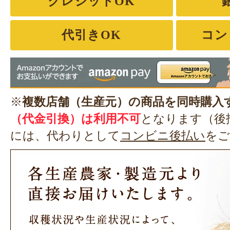
クレジットOK
代引きOK
コン
※
複数店舗（生産元）の商品を同時購入
（代金引換）は利用不可
となります（後
には、代わりとして
コンビニ後払い
をご