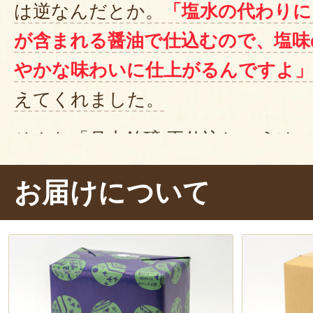
は逆なんだとか。
「塩水の代わりに
が含まれる醤油で仕込むので、塩味
やかな味わいに仕上がるんですよ」
えてくれました。
そんな「月山銘醸 再仕込しょうゆ
油
として試食。小皿に出した醤油は
お届けについて
ある色
で、少しとろみがあります。
つけて、いただきま〜す。ぱくっ…
厚！醤油本来の旨味をしっかりと感
み込むような、まろやかでやさしい