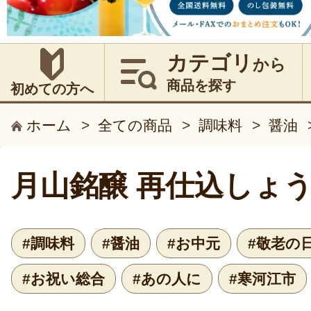
カテゴリ
から
商品を探す
初めての方へ
ホーム
>
全ての商品
>
調味料
>
醤油
月山銘醸 再仕込しょ
#調味料
#醤油
#お中元
#敬老の
#お祝い総合
#あの人に
#寒河江市