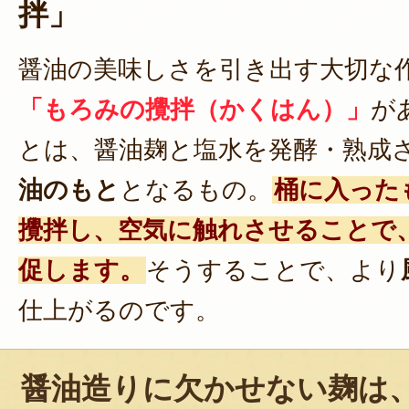
拌」
醤油の美味しさを引き出す大切な
「もろみの攪拌（かくはん）」
が
とは、醤油麹と塩水を発酵・熟成
油のもと
となるもの。
桶に入った
攪拌し、空気に触れさせることで
促します。
そうすることで、より
仕上がるのです。
醤油造りに欠かせない麹は