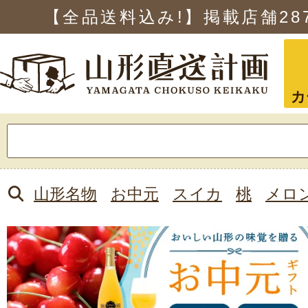
【全品送料込み!】掲載店舗
28
カ
検
索:
山形名物
お中元
スイカ
桃
メロ