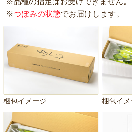
3. 鮮度保持剤を入れる
※品種の指定はお受けできません。
ユリの
鮮度保持のための液剤
を同梱
※
つぼみの状態
でお届けします。
す。
生ける際に水に混ぜると、1週
くても大丈夫！
その後は、
2〜3日に
てください。
到着してすぐに、教えていただいた
ました。すると、
盆の入りに合わせ
ましたよ～！
仏壇が見えなくなるほ
梱包イメージ
梱包イメ
で、迫力がありますね！きっとご先
ことでしょう～。