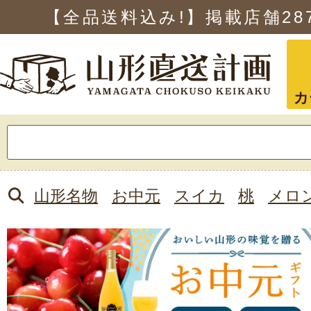
【全品送料込み!】掲載店舗
28
カ
検
索:
山形名物
お中元
スイカ
桃
メロ