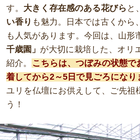
す。
大きく存在感のある花びら
と
い香り
も魅力。日本では古くから
も人気があります。今回は、山形
千歳園」
が大切に栽培した、オリ
紹介。
こちらは、つぼみの状態で
着してから2～5日で見ごろになり
ユリを仏壇にお供えして、ご先祖
う！