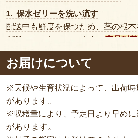
1. 保水ゼリーを洗い流す
配送中も鮮度を保つため、茎の根本
ゼリー」
で包んでいます。
商品到着
に付着したゼリーを水で洗い流して
お届けについて
2. 水中で茎を切る
花瓶の高さに合わせて茎を切りまし
※天候や生育状況によって、出荷時
中で切るのがおすすめ！
切り口を
があります。
っぷりと水を吸ってくれますよ。
※収穫量により、予定日より早めに
う、
水面より下の葉
は取り除いてく
があります。