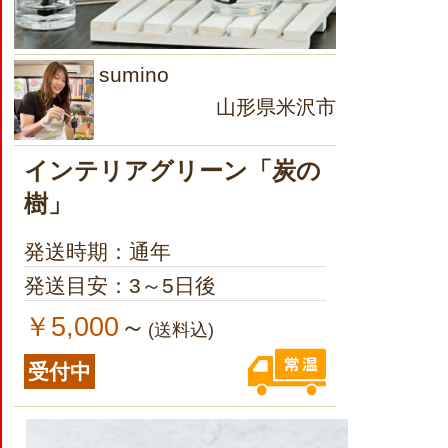
sumino
山形県米沢市
インテリアグリーン「炭の
樹」
発送時期：通年
発送目安：3～5日後
￥5,000
～
(送料込)
受付中