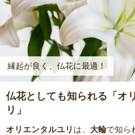
どちらかというと、ご年配の方に好
すが、近年は品種改良が進み、小ぶ
えてきました。若い方にもぜひ興味
るように、魅力を伝えていきたいで
いる。
縁起が良く、仏花に最適！
仏花としても知られる「オ
リ」
オリエンタルユリ
は、
大輪
で知ら