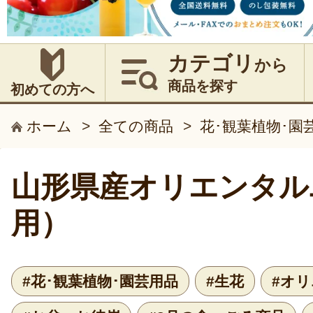
カテゴリ
から
商品を探す
初めての方へ
ホーム
>
全ての商品
>
花･観葉植物･園
山形県産オリエンタル
用）
#花･観葉植物･園芸用品
#生花
#オ