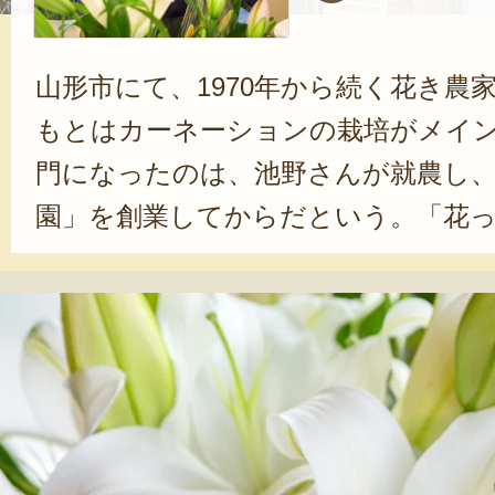
山形市にて、1970年から続く花き農
もとはカーネーションの栽培がメイ
門になったのは、池野さんが就農し
園」を創業してからだという。「花
が、ユリはどんな時代でも定番の花
います。葬儀やブライダルだけでは
場の装飾として需要がある魅力的な
る。ユリの多彩な魅力を伝える専門
れ、2017年、駐日オランダ王国大使
ダーとして認定された。「大きくて