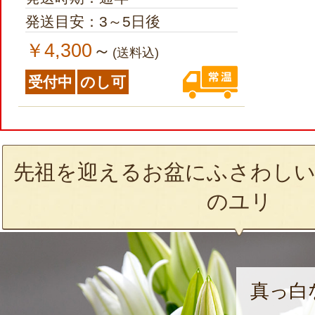
発送目安：3～5日後
￥4,300
～
(送料込)
受付中
のし可
先祖を迎えるお盆にふさわしい
のユリ
真っ白