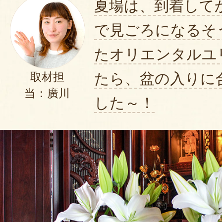
夏場は、到着して
で見ごろになるそ
たオリエンタルユ
たら、盆の入りに
取材担
当：廣川
した～！