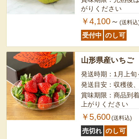
がりください
￥4,100
～
(送料込
受付中
のし可
山形県産いちご
発送時期：1月上旬
発送目安：収穫後
賞味期限：商品到
上がりください
￥5,600
(送料込)
売切れ
のし可