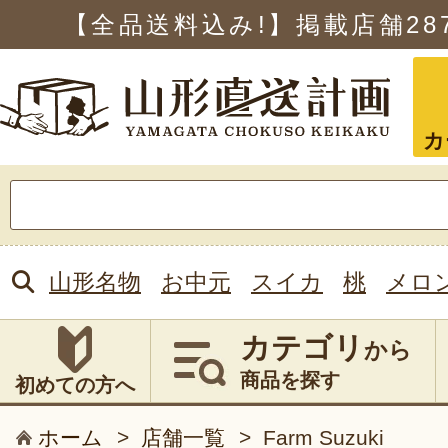
【全品送料込み!】掲載店舗
28
カ
検
索:
山形名物
お中元
スイカ
桃
メロ
カテゴリ
から
商品を探す
初めての方へ
ホーム
>
店舗一覧
>
Farm Suzuki