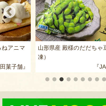
るねアニマ
山形県産 殿様のだだちゃ
凍）
田菓子舗』
『J