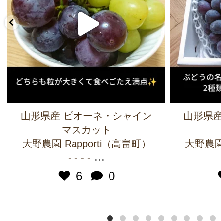
山形県産 ピオーネ・シャイン
山形県産
マスカット
大野農園 Rapporti（高畠町）
大野農園 
...
- - - -
6
0