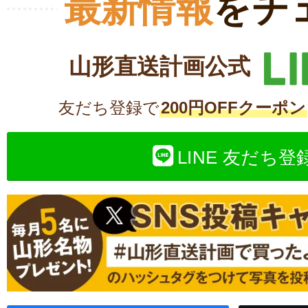
最新情報
をチ
山形直送計画公式
友だち登録で
200円OFFクーポン
LINE 友だち登