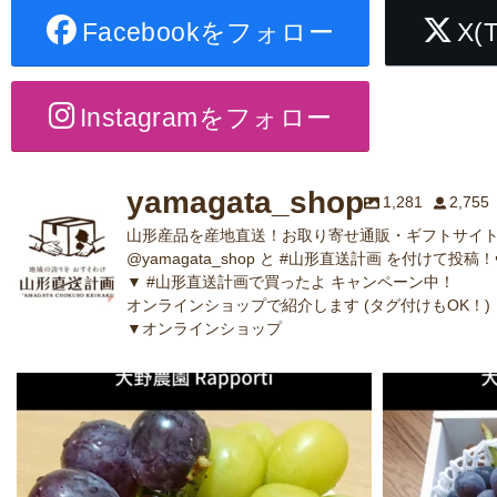
Facebookをフォロー
X(
Instagramをフォロー
yamagata_shop
1,281
2,755
山形産品を産地直送！お取り寄せ通販・ギフトサイト
@yamagata_shop と #山形直送計画 を付けて投稿！
▼ #山形直送計画で買ったよ キャンペーン中！
オンラインショップで紹介します (タグ付けもOK！)
▼オンラインショップ