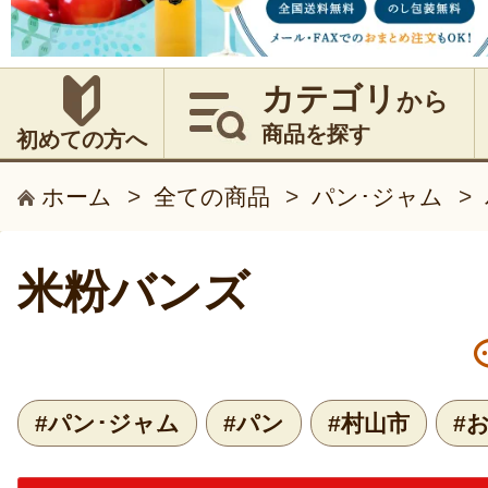
カテゴリ
から
商品を探す
初めての方へ
ホーム
>
全ての商品
>
パン･ジャム
>
米粉バンズ
#パン･ジャム
#パン
#村山市
#