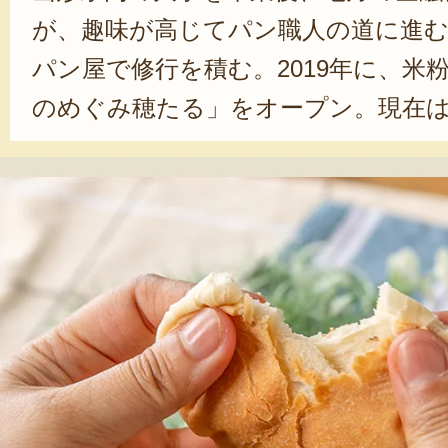
が、趣味が高じてパン職人の道に進む
パン屋で修行を積む。2019年に、米
のめぐみ穂たる」をオープン。現在
ンド米を使用した「食パン」や「バ
通常の商品には小麦由来のグルテン
ているが、事前予約でグルテンフリ
している。「将来的には、通常商品
リーにすることが目標です。誰でも
だにやさしく、美味しい米粉パン』
と、木村さんは語る。