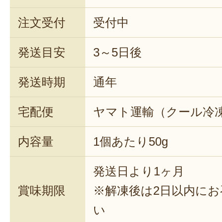
注文受付
受付中
発送目安
3～5日後
発送時期
通年
宅配便
ヤマト運輸（クール冷
内容量
1個あたり50g
発送日より1ヶ月
賞味期限
※解凍後は2日以内に
い