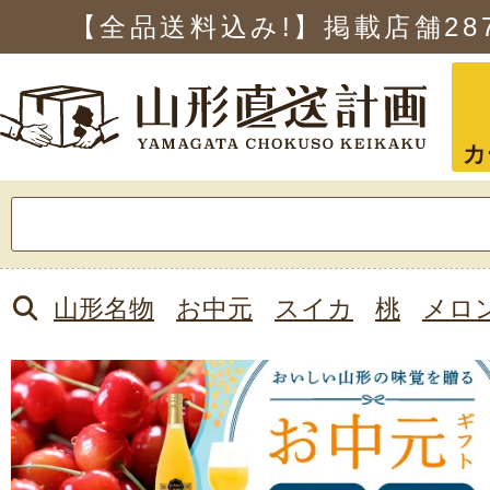
【全品送料込み!】掲載店舗
28
カ
検
索:
山形名物
お中元
スイカ
桃
メロ