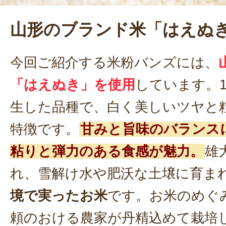
山形のブランド米「はえぬ
今回ご紹介する米粉バンズには、
「はえぬき」を使用
しています。1
生した品種で、白く美しいツヤと
特徴です。
甘みと旨味のバランス
粘りと弾力のある食感が魅力。
雄
れ、雪解け水や肥沃な土壌に育ま
境で実ったお米
です。お米のめぐ
頼のおける農家が丹精込めて栽培