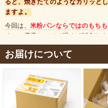
ると、焼きたてのようなカリッと
ますよ。
今回は、
米粉パンならではのもちも
めに、電子レンジで温めて試食しま
と、良い香りが漂ってきました〜。
お届けについて
バンズに切れ目を入れて、ひじきを
だきま〜す。
う〜ん、しっとりもち
もちもちした食感に仕上がるんです
も感じられて、ひじきとの相性も良
いろな食材との組み合わせを楽しめ