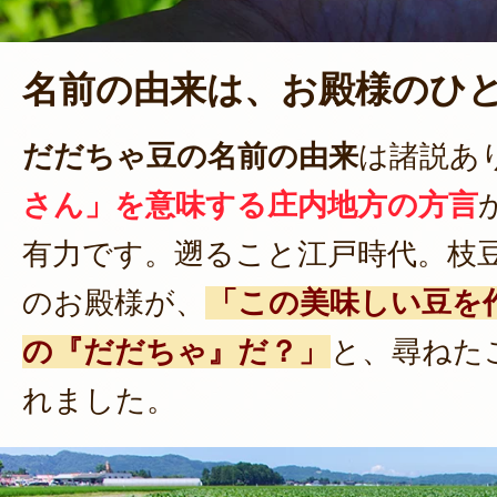
名前の由来は、お殿様のひ
だだちゃ豆の名前の由来
は諸説あ
さん」を意味する庄内地方の方言
有力です。遡ること江戸時代。枝
のお殿様が、
「この美味しい豆を
の『だだちゃ』だ？」
と、尋ねた
れました。