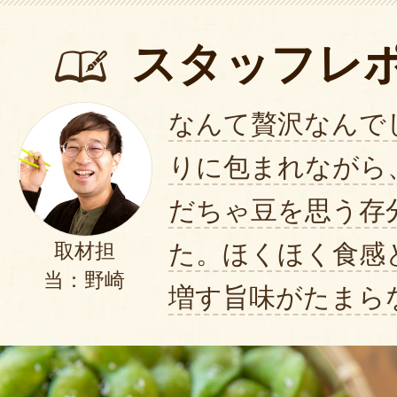
スタッフレ
なんて贅沢なんで
りに包まれながら
だちゃ豆を思う存
た。ほくほく食感
取材担
当：野崎
増す旨味がたまら