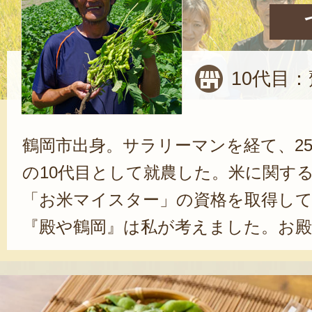
10代目：
鶴岡市出身。サラリーマンを経て、2
の10代目として就農した。米に関す
「お米マイスター」の資格を取得し
『殿や鶴岡』は私が考えました。お殿
ちで、一つ一つ丁寧に作るという思
す」と、照れながら笑う。もともと
えていなかったそうだが、農作物と