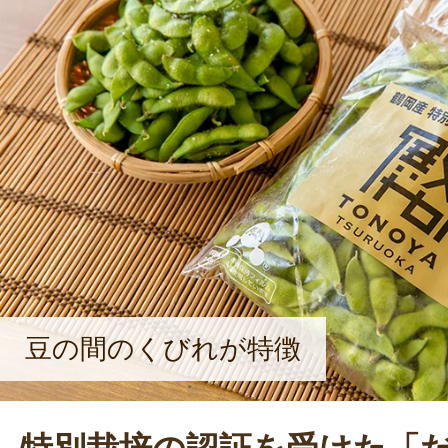
業の面白さに気付き、のめりこんで
ず田畑に足を運び、作物の観察をす
という。「近年は異常気象が頻発し
天候に振り回されています。長年農
が、いまだに慣れません。毎年一年
な姿勢を見せた。
豆の間のくびれが特徴