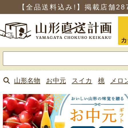
【全品送料込み!】掲載店舗
28
カ
検
索:
山形名物
お中元
スイカ
桃
メロ