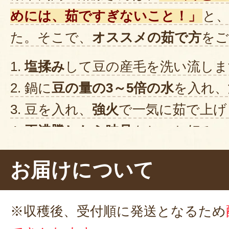
めには、茹ですぎないこと！」
と
た。そこで、
オススメの茹で方
をご
1.
塩揉み
して豆の産毛を洗い流しま
2. 鍋に
豆の量の3～5倍の水
を入れ、
3. 豆を入れ、
強火
で一気に茹で上げ
4.
再沸騰したら味見
をし、お好みの
ルに上げて
粗熱を取ります
お届けについて
部屋中に
甘い香り
が広がって、すで
は、
塩を少々
ふりかけて、茹でたて
※収穫後、受付順に発送となるため
ょう。パクリ……うん、
ほくほく食