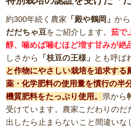
特別栽培の認証を受けた「
約300年続く農家
「殿や鶴岡」
から
だだちゃ豆
をご紹介します。
茹で
醇、噛めば噛むほど増す甘みが絶
しさから
「枝豆の王様」
とも呼ば
と作物にやさしい栽培を追求する
薬・化学肥料の使用量を慣行の半
機質肥料をたっぷり使用。
県から
受けています。農家こだわりのだ
出したら止まらないこと間違いな