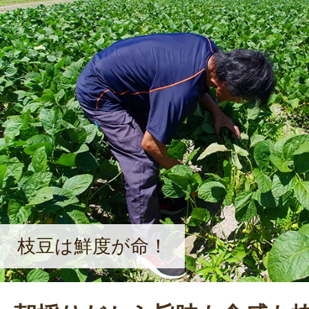
枝豆は鮮度が命！