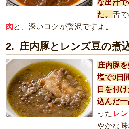
な出汁で
た。
舌で
肉
と、深いコクが贅沢ですよ。
2. 庄内豚とレンズ豆の煮
庄内豚を
塩で3日
目を付け
込んだ一
った
レン
やかな味