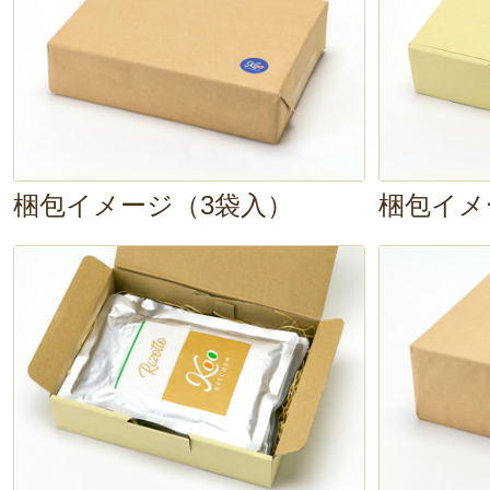
ちょっと贅沢をしたい日
や
忙しい日
リ！食卓を彩ってくれる一品です。
梱包イメージ（3袋入）
梱包イメ