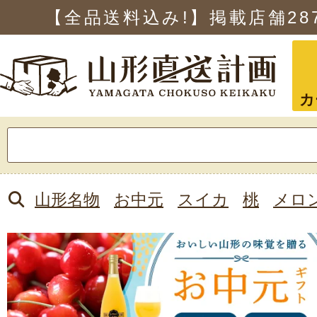
【全品送料込み!】掲載店舗
28
カ
検
索:
山形名物
お中元
スイカ
桃
メロ