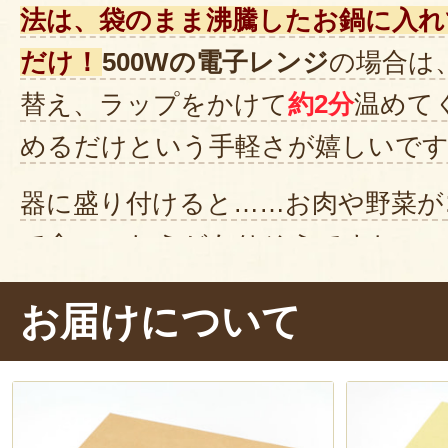
法は、袋のまま沸騰したお鍋に入れ
だけ！
500Wの電子レンジ
の場合は
替え、ラップをかけて
約2分
温めて
めるだけという手軽さが嬉しいで
器に盛り付けると……お肉や野菜が
て食べごたえがありそうですね～。
ん、美味しい！
ソースの深いコクと
お届けについて
いに広がります。
ほのかな酸味
が
ますね。そして、お肉が
やわらか
の中でほどけていきます～。