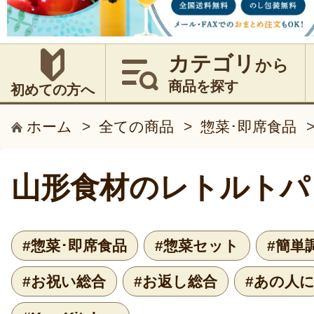
カテゴリ
から
商品を探す
初めての方へ
ホーム
>
全ての商品
>
惣菜･即席食品
山形食材のレトルトパ
#惣菜･即席食品
#惣菜セット
#簡単
#お祝い総合
#お返し総合
#あの人