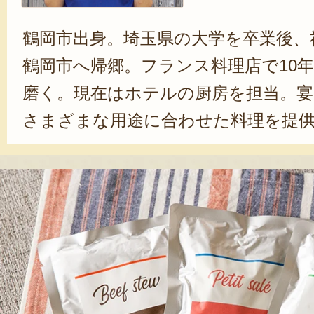
鶴岡市出身。埼玉県の大学を卒業後、
鶴岡市へ帰郷。フランス料理店で10
磨く。現在はホテルの厨房を担当。
さまざまな用途に合わせた料理を提
て2022年に「Koo Kitchen」を立
を使ったレトルト食品や、タルトな
を行う。「庄内地方をはじめ、山形県
の人に知ってほしい。観光で訪れた
かさを伝える場所を作りたいです」