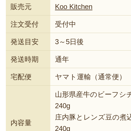
販売元
Koo Kitchen
注文受付
受付中
発送目安
3～5日後
発送時期
通年
宅配便
ヤマト運輸（通常便）
山形県産牛のビーフシ
240g
庄内豚とレンズ豆の煮
内容量
240g