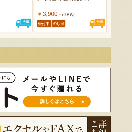
￥3,900
～
)
(送料込)
受付中
のし可