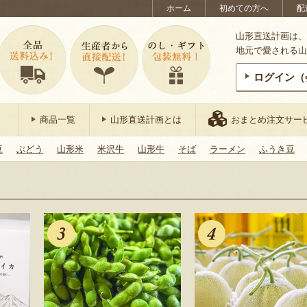
ホーム
初めての方へ
配
山形直送計画は、
地元で愛される山
ログイン（
商品一覧
山形直送計画とは
おまとめ注文サー
豆
ぶどう
山形米
米沢牛
山形牛
そば
ラーメン
ふうき豆