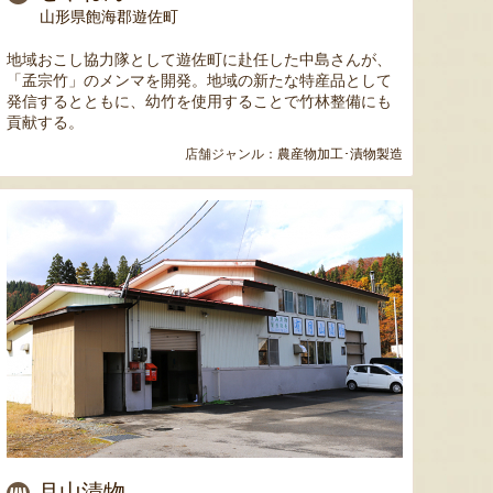
山形県飽海郡遊佐町
地域おこし協力隊として遊佐町に赴任した中島さんが、
「孟宗竹」のメンマを開発。地域の新たな特産品として
発信するとともに、幼竹を使用することで竹林整備にも
貢献する。
色とりどりのフルーツがぎゅ
寒河江市の肥沃な大地で育っ
肥沃な
店舗ジャンル：
農産物加工･漬物製造
っと詰まった「ミックスゼリ
たスイートコーン「おおも
市。そ
ー」。色をテーマに、素材の
の」。存在感のある大きさ
めて育
組み合わせやカットの仕方に
と、果物にも負けない濃厚な
度15
もこだわりました。箱を開け
甘みが特徴。朝採りをその日
知るお
た瞬間に笑顔になれるゼリー
のうちに発送し、鮮度そのま
張るだ
は、大切な方への贈り物にも
まにお届けします。
がる幸
最適。
届けし
予約注文：山形県産トウモロコ
月山漬物