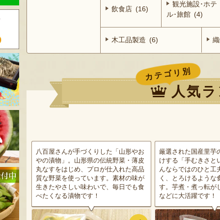
観光施設･ホテ
飲食店 (16)
ル･旅館 (4)
木工品製造 (6)
織
カテゴリ別
人気ラ
八百屋さんが手づくりした「山形やお
厳選された国産里芋
やの漬物」。山形県の伝統野菜・薄皮
けする「手むきさと
丸なすをはじめ、プロが仕入れた高品
んならではのひと工
質な野菜を使っています。素材の味が
く、とろけるような
生きたやさしい味わいで、毎日でも食
す。芋煮・煮っ転が
べたくなる漬物です！
などに大活躍です！