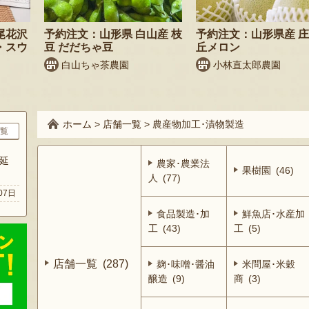
尾花沢
予約注文：山形県 白山産 枝
予約注文：山形県産 
・スウ
豆 だだちゃ豆
丘メロン
白山ちゃ茶農園
小林直太郎農園
ホーム
>
店舗一覧
>
農産物加工･漬物製造
覧
延
農家･農業法
果樹園 (46)
人 (77)
07日
食品製造･加
鮮魚店･水産加
工 (43)
工 (5)
店舗一覧 (287)
麹･味噌･醤油
米問屋･米穀
醸造 (9)
商 (3)