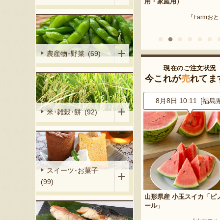
産 メロン（赤
用・家庭用）
米沢牛
『Farmおとらふ』
『肉匠えん
イフデザイン』
農産物･野菜 (69)
現在のご注文状況
今これが
売
れてま
2 [東京都]
8月8日 10:11 [福島県]
8月8日 09:52 [山形
米･雑穀･餅 (92)
スイーツ･お菓子
(99)
イカ「ピノ・ガ
山形県産 小玉スイカ「ピノ・ガ
山形ご当地麺セット（乾
ール」
『酒井製