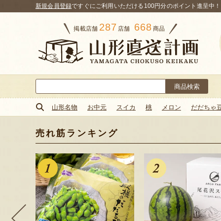
新規会員登録
ですぐにご利用いただける100円分のポイント進呈中！
287
668
掲載店舗
店舗
商品
検
索:
山形名物
お中元
スイカ
桃
メロン
だだちゃ
売れ筋ランキング