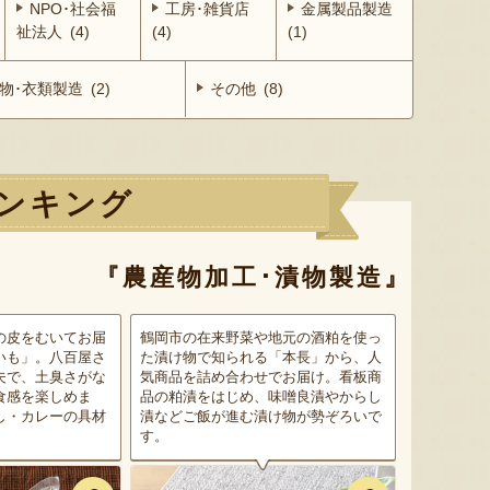
NPO･社会福
工房･雑貨店
金属製品製造
祉法人 (4)
(4)
(1)
物･衣類製造 (2)
その他 (8)
ンキング
『農産物加工･漬物製造』
の皮をむいてお届
鶴岡市の在来野菜や地元の酒粕を使っ
いも」。八百屋さ
た漬け物で知られる「本長」から、人
夫で、土臭さがな
気商品を詰め合わせでお届け。看板商
食感を楽しめま
品の粕漬をはじめ、味噌良漬やからし
し・カレーの具材
漬などご飯が進む漬け物が勢ぞろいで
す。