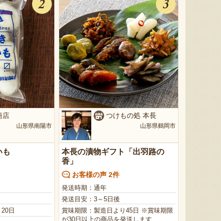
商店
つけもの処 本長
山形県南陽市
山形県鶴岡市
いも
本長の漬物ギフト「出羽路の
香」
お客様の声 2件
発送時期：通年
発送目安：3～5日後
20日
賞味期限：製造日より45日 ※賞味期限
が30日以上の商品を発送します