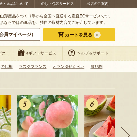
送・返品について
のし・包装サービス
出店のご案内
山形産品をつくり手から全国へ直送する産直ECサービスです。
形ならではの逸品を、独自の取材内容でご紹介しています。
会員マイページ）
カートを見る
0
eギフトサービス
ヘルプ＆サポート
ビス
のし梅
ラスクフランス
オランダせんべい
飾り駒