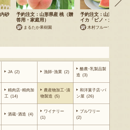
庄内砂
予約注文：山形県産 桃（贈
予約注文：山形県産 小
答用・家庭用）
イカ「ピノ・ガール」
まるたか果樹園
木村フルーツ
酪農･乳製品製
JA (2)
漁師･漁業 (2)
造 (3)
精肉店･精肉加
農産物加工･漬
和洋菓子店･パ
工 (14)
物製造 (5)
ン屋 (26)
ワイナリー
ブルワリー
酒蔵･酒造 (4)
(1)
(2)