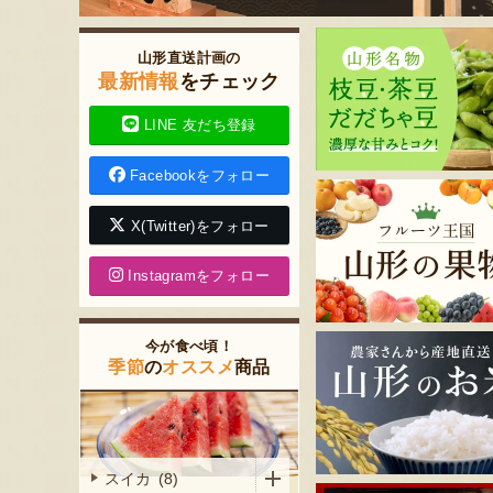
山形直送計画の
最新情報
をチェック
LINE 友だち登録
Facebookをフォロー
X(Twitter)をフォロー
Instagramをフォロー
今が食べ頃！
季節
の
オススメ
商品
スイカ (8)