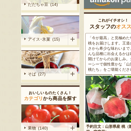
だだちゃ豆 (14)
これがイチオシ！
スタッフの
オス
がる尾花沢
「今が最高」と見極めた旬の
米沢牛は、非常に厳しい
アイス･氷菓 (15)
大地で丹精込
桃をお届けします。王道の甘
をクリアした最高級のブ
メロンは、糖
さから希少な味わいまで、ど
ド牛。美しいサシ・きめ
る「知る人ぞ
んな品種に出会えるかは箱を
な肉質・とろける食感・
です。一口頬
開けてからのお楽しみ。ジュ
な旨味、すべてが抜群で
いっぱいに広
ーシーで個性豊かな「山形の
高級感のある黒化粧箱入
醇な香りをお
桃たち」をご堪能ください。
ため、大切な人への贈り
そば (27)
どうぞ！
おいしいものたくさん！
カテゴリ
から商品を探す
予約注文：山形県産 桃（贈答
果物 (140)