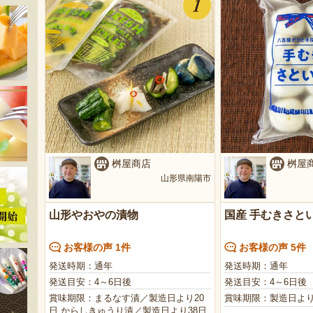
桝屋商店
桝屋
山形県南陽市
山形やおやの漬物
国産 手むきさと
お客様の声 1件
お客様の声 5件
発送時期：通年
発送時期：通年
発送目安：4～6日後
発送目安：4～6日後
賞味期限：まるなす漬／製造日より20
賞味期限：製造日より
日 からしきゅうり漬／製造日より38日