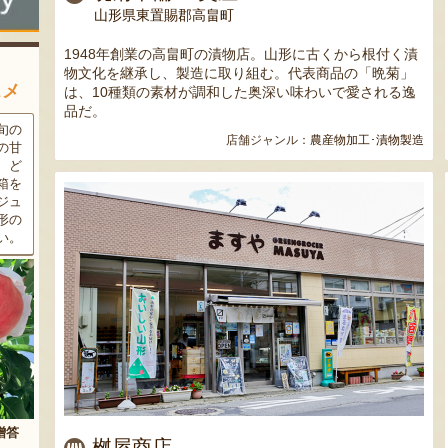
山形県東置賜郡高畠町
1948年創業の高畠町の漬物店。山形に古くから根付く漬
物文化を継承し、製造に取り組む。代表商品の「晩菊」
スメ
は、10種類の素材が調和した奥深い味わいで愛される逸
品だ。
条件
三和油脂の看板商品「まいに
果樹栽培が盛んな東根市で育
店舗ジャンル：
農産物加工･漬物製造
ラン
ちのこめ油」は、新鮮な国産
った「白桃」。あえて大玉で
細か
の「米ぬか」から作られた食
はなく、美味しさや食感を重
濃厚
用油。油特有の臭いやクセが
視した「中玉」にこだわって
す。
なく、食材の美味しさを引き
栽培しています。「陽夏妃」
りの
立てます。一度使えば、毎日
や「川中島白桃」など、その
物に
使いたくなること間違いなし
時期に旬の品種をお届けしま
です。
す。
桝屋商店