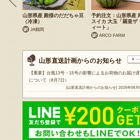
 桃（贈
山形県産 殿様のだだちゃ豆
予約注文：山形県産 
（冷凍）
スイカ 大玉「羅皇ザ
ィート」
JA鶴岡
ARCO FARM
山形直送計画からのお知らせ
一
【重要】台風13号・15号の影響によるお荷物のお届け遅
について（8月7日）
[山形直送計画からのお知らせ]
2026年08月