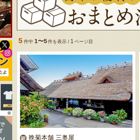
5
1〜5
1
件中
件を表示 /
ページ目
晩菊本舗 三奥屋