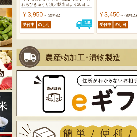
わらびきゅうり漬／製造日より30日 ゆ
ずだいこん漬／製造日より38日
￥3,950
￥3,450
～
～
(送料込)
(送料込
受付中
のし可
受付中
のし可
農産物加工･漬物製造