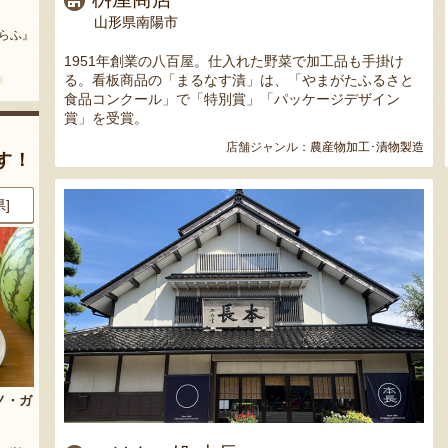
まいにちのこめ油
予約注文：山形県産 桃（贈答
用・家庭用）
山形県南陽市
どう』
『三和油脂株式会社』
『栗原果樹園』
1951年創業の八百屋。仕入れた野菜で加工品も手掛け
る。看板商品の「まるなす漬」は、「やまがたふるさと
食品コンクール」で「特別賞」「パッケージデザイン
賞」を受賞。
店舗ジャンル：
農産物加工･漬物製造
す！
県]
8月8日 07:17 [東京都]
8月8日 07:08 [大阪府]
麺）
山形県産 大粒ぶどう詰め合わせ
山形県 白山産 枝豆 だだちゃ豆
（贈答用・家庭用）
麺所』
『白山ちゃ茶農園』