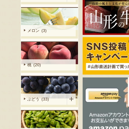
メロン (3)
桃 (20)
ぶどう (33)