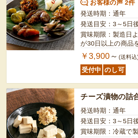
お客様の声 2件
発送時期：通年
発送目安：3～5日
賞味期限：製造日より45日
が30日以上の商品
￥3,900
～
(送料込
受付中
のし可
チーズ漬物の詰
発送時期：通年
発送目安：3～5日
賞味期限：冷蔵で製