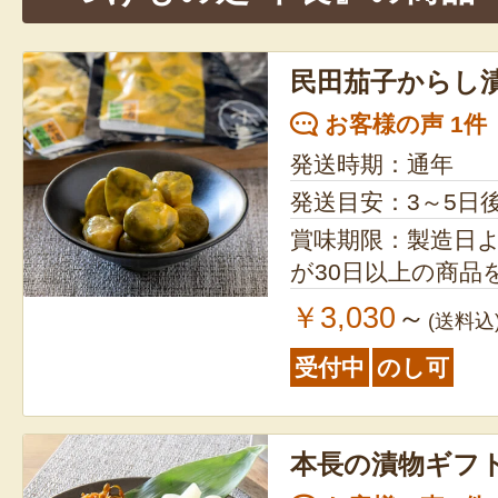
ョ
ン
民田茄子からし
お客様の声 1件
発送時期：通年
発送目安：3～5日
賞味期限：製造日より45日
が30日以上の商品
￥3,030
～
(送料込
受付中
のし可
本長の漬物ギフ