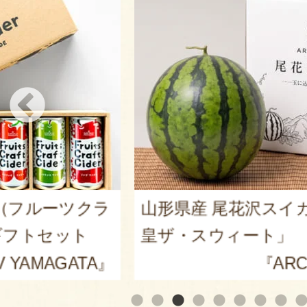
er（フルーツクラ
山形県産 尾花沢スイカ 大
トセット
皇ザ・スウィート」
AMAGATA』
『ARCO 