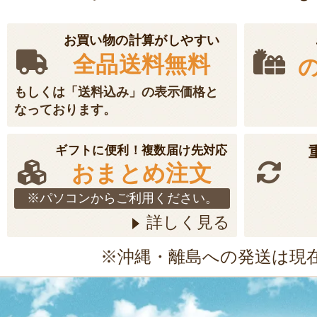
賞味期限：製造日よ
￥2,480
～
(送料込
お買い物の計算がしやすい
全品送料無料
受付中
のし可
もしくは「送料込み」の表示価格と
なっております。
魚の粕漬「荒波
ギフトに便利！複数届け先対応
発送時期：12月上
おまとめ注文
発送目安：3～5日
※パソコンからご利用ください。
賞味期限：粕漬／冷
詳しく見る
みそ粕漬／冷蔵で出
※沖縄・離島への発送は現
￥4,780
～
(送料込
売切れ
のし可