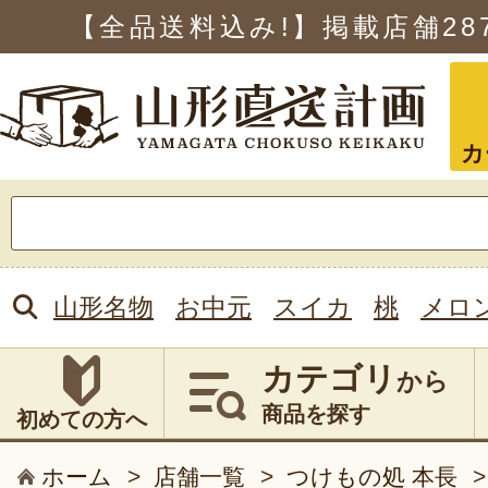
【全品送料込み!】掲載店舗
28
カ
検
索:
山形名物
お中元
スイカ
桃
メロ
カテゴリ
から
商品を探す
初めての方へ
ホーム
>
店舗一覧
>
つけもの処 本長