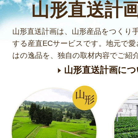
山形直送計
おみ漬（近江漬
発送時期：12月上
山形直送計画は、山形産品をつくり
発送目安：3～5日
する産直ECサービスです。地元で愛
賞味期限：冷蔵で出
はの逸品を、独自の取材内容でご紹
￥2,860
～
(送料込
山形直送計画につ
売切れ
青菜漬
発送時期：12月上
発送目安：3～5日