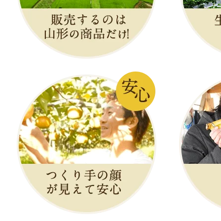
賞味期限：冷蔵で出
￥3,380
～
(送料込
売切れ
焼畑 温海かぶ甘
発送時期：11月下
発送目安：3～5日
賞味期限：冷蔵で製造
味期限が30日以上
￥4,440
(送料込)
売切れ
のし可