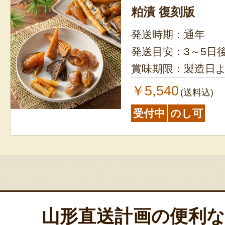
粕漬 復刻版
発送時期：通年
発送目安：3～5日
賞味期限：製造日よ
￥5,540
(送料込)
受付中
のし可
粕漬
お客様の声 2件
発送時期：通年
発送目安：3～5日
山形直送計画の便利