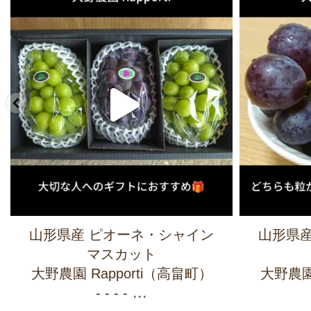
山形県産 ピオーネ・シャイン
山形県産
マスカット
大野農園 Rapporti（高畠町）
大野農園 
...
- - - -