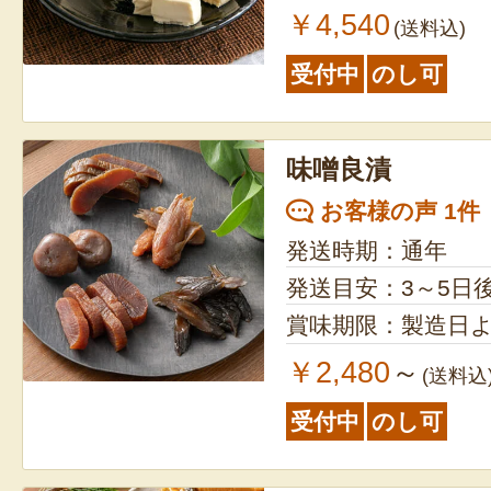
￥4,540
(送料込)
受付中
のし可
味噌良漬
お客様の声 1件
発送時期：通年
発送目安：3～5日
賞味期限：製造日よ
￥2,480
～
(送料込
受付中
のし可