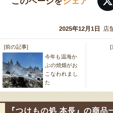
このページを
シェア
2025年12月1日
店
[前の記事]
投
今年も温海か
稿
ぶの焼畑がお
ナ
こなわれまし
ビ
た
ゲ
ー
シ
『つけもの処 本長』の商品