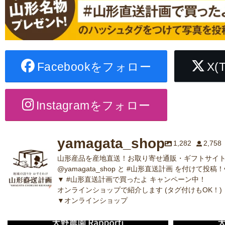
Facebookをフォロー
X(
Instagramをフォロー
yamagata_shop
1,282
2,758
山形産品を産地直送！お取り寄せ通販・ギフトサイト
@yamagata_shop と #山形直送計画 を付けて投稿！
▼ #山形直送計画で買ったよ キャンペーン中！
オンラインショップで紹介します (タグ付けもOK！)
▼オンラインショップ