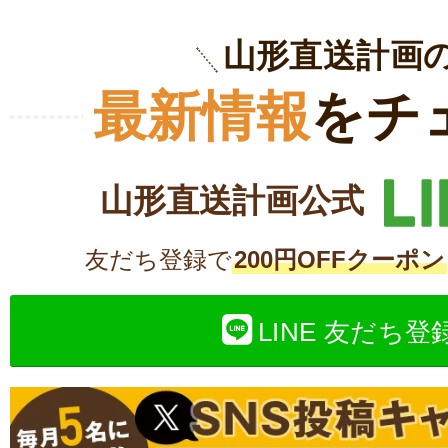
山形直送計画
最新情報
をチ
山形直送計画公式
友だち登録で
200円OFFクーポン
LINE 友だち登