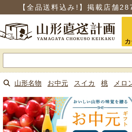
【全品送料込み!】掲載店舗
28
カ
検
索:
山形名物
お中元
スイカ
桃
メロ