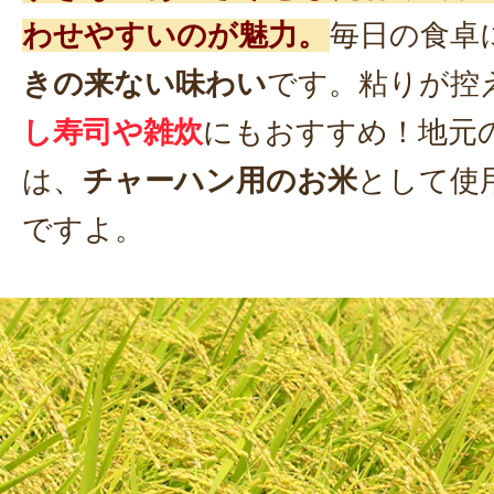
わせやすいのが魅力。
毎日の食卓
きの来ない味わい
です。粘りが控
し寿司や雑炊
にもおすすめ！地元
は、
チャーハン用のお米
として使
ですよ。