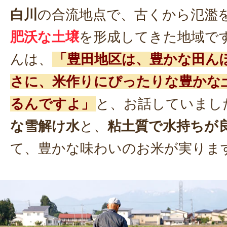
白川
の合流地点で、古くから氾濫
肥沃な土壌
を形成してきた地域で
んは、
「豊田地区は、豊かな田ん
さに、米作りにぴったりな豊かな
るんですよ」
と、お話していまし
な雪解け水
と、
粘土質で水持ちが
て、豊かな味わいのお米が実りま