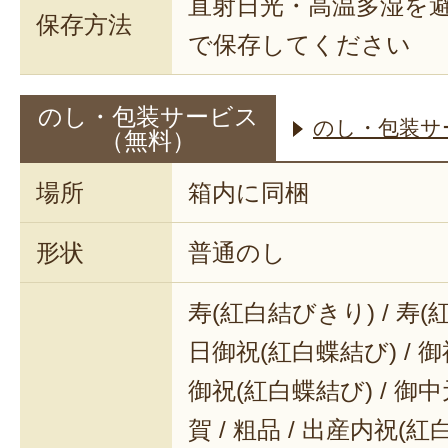
直射日光・高温多湿を
保存方法
で保存してください
のし・包装サービス
のし・包装サ
（無料）
場所
箱内に同梱
形状
普通のし
寿(紅白結びきり) / 寿(
日御祝(紅白蝶結び) / 御
御祝(紅白蝶結び) / 御中元
賀 / 粗品 / 出産内祝(紅