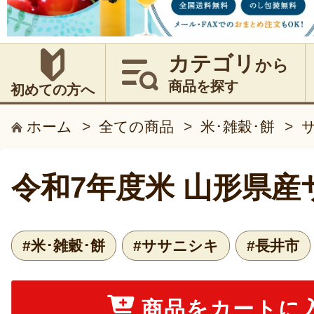
カテゴリ
から
商品を探す
初めての方へ
ホーム
>
全ての商品
>
米･雑穀･餅
>
令和7年度米 山形県産
#米･雑穀･餅
#ササニシキ
#長井市
商品をカートに