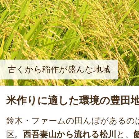
古くから稲作が盛んな地域
米作りに適した環境の豊田
鈴木・ファームの田んぼがあるの
区。
西吾妻山から流れる松川
と、