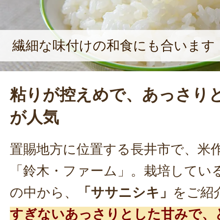
繊細な味付けの和食にも合います
粘りが控えめで、あっさり
が人気
置賜地方に位置する長井市で、米
「鈴木・ファーム」。栽培してい
の中から、
「ササニシキ」
をご紹
すぎないあっさりとした甘みで、