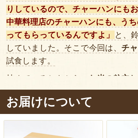
りしているので、チャーハンにも
中華料理店のチャーハンにも、うち
ってもらっているんですよ」
と、
していました。そこで今回は、
チャ
試食します。
炒めているときから、
お米の粒立ち
す。美味しそうにできました～！さ
お届けについて
きます。ぱくり……。
うん、口の
ラとほぐれていきます。粒感のある
美味しい～！
主張しすぎない
あっさ