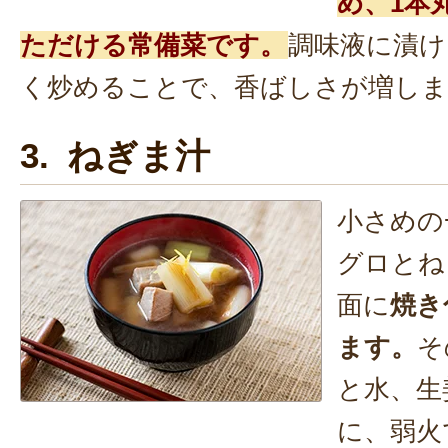
め、1本
ただける常備菜です。
調味液に漬け
く炒めることで、香ばしさが増しま
3. ねぎま汁
小さめの
グロとね
面に
焼き
ます。
そ
と水、生
に、弱火