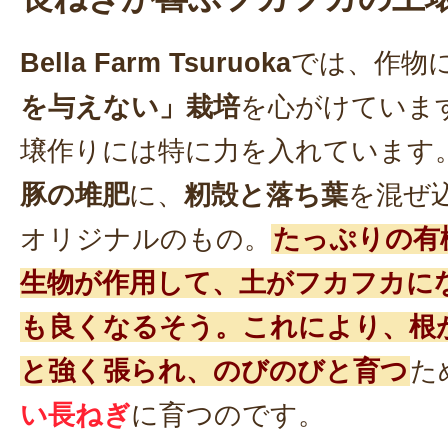
Bella Farm Tsuruoka
では、作物
を与えない」栽培
を心がけていま
壌作りには特に力を入れています
豚の堆肥
に、
籾殻と落ち葉
を混ぜ
オリジナルのもの。
たっぷりの有
生物が作用して、土がフカフカに
も良くなるそう。これにより、根
と強く張られ、のびのびと育つ
た
い長ねぎ
に育つのです。