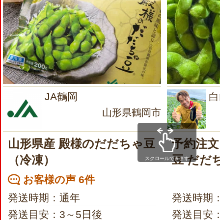
JA鶴岡
白
山形県鶴岡市
山形県産 殿様のだだちゃ豆
予約注文
（冷凍）
豆 だだ
スクロールできます
お客様の声 6件
発送時期：通年
発送時期
発送目安：3～5日後
発送目安