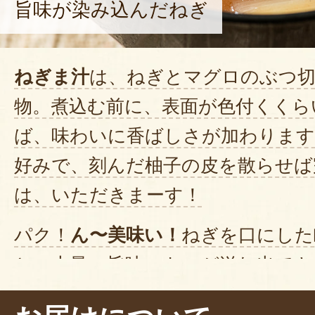
旨味が染み込んだねぎ
ねぎま汁
は、ねぎとマグロのぶつ
物。煮込む前に、表面が色付くくら
ば、味わいに香ばしさが加わります
好みで、刻んだ柚子の皮を散らせば
は、いただきまーす！
パク！
ん〜美味い！
ねぎを口にした
と、大量の旨味エキスが溢れ出てき
べているねぎと比べても、水分量が