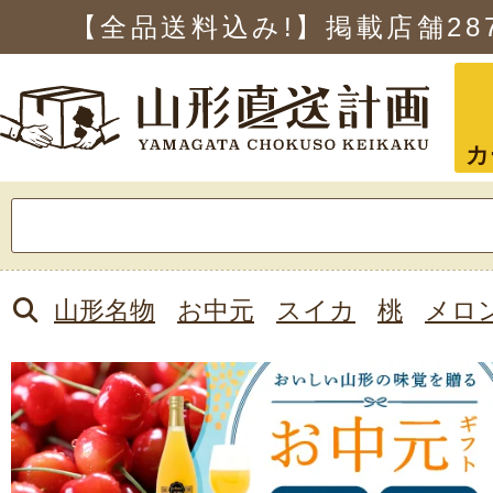
【全品送料込み!】掲載店舗
28
カ
検
索:
山形名物
お中元
スイカ
桃
メロ