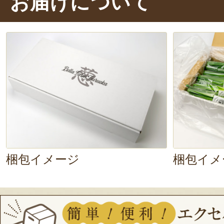
お届けについて
特有のエグみも少なく、噛むほどに
みを感じます。
このねぎが入って
ご馳走だ……！
具材の豊富な鍋物に入れても、存在
間違いなし！
料理の脇役にするのは
味な長ねぎでした。
梱包イメージ
梱包イメ