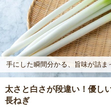
こいい農家」として活動していきた
がある。「まだまだ先輩農家から学
るように、試行錯誤の日々が続いて
ん。それでも、お客さんの「美味し
しい」という言葉をモチベーション
さを更新する」ねぎ作りを目指して
手にした瞬間分かる、旨味が詰ま
太さと白さが段違い！優し
長ねぎ