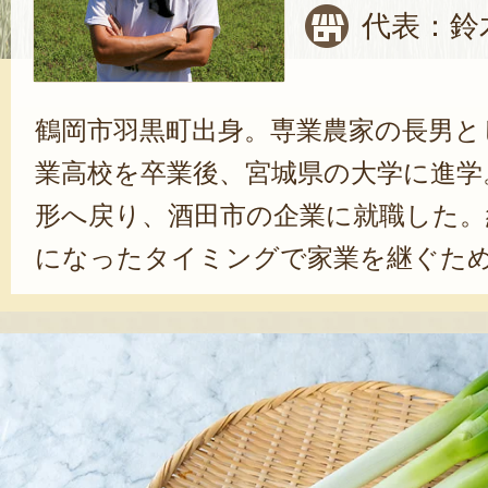
代表：鈴
鶴岡市羽黒町出身。専業農家の長男と
業高校を卒業後、宮城県の大学に進学
形へ戻り、酒田市の企業に就職した。約
になったタイミングで家業を継ぐため
就農研修の際に軟白ねぎに出会い、ね
を決意した。「初めは嫌々だった」
では、「綺麗で美味しいねぎ」を作
に充実感を感じている。自分がやる
「農業をやりたい！」と思ってもら