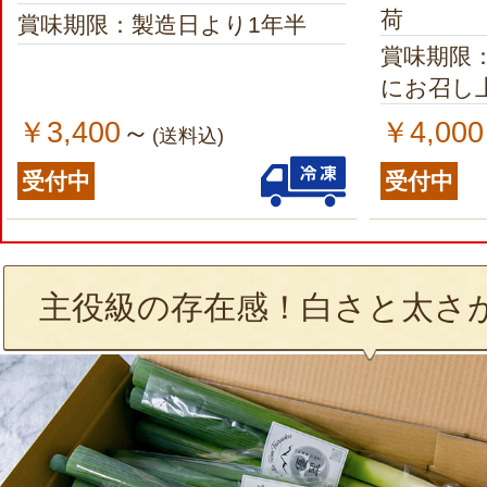
荷
賞味期限：製造日より1年半
賞味期限
にお召し
￥3,400
￥4,000
～
(送料込)
受付中
受付中
主役級の存在感！白さと太さ