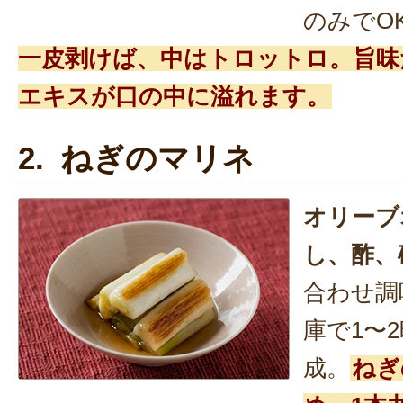
のみでO
一皮剥けば、中はトロットロ。旨味
エキスが口の中に溢れます。
2. ねぎのマリネ
オリーブ
し、酢、
合わせ調
庫で1〜
成。
ねぎ