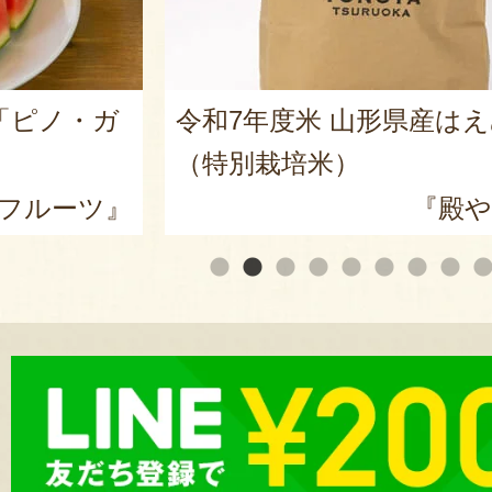
産はえぬき
山形県産 種なしぶどう 
ア
殿や鶴岡』
『漆山果