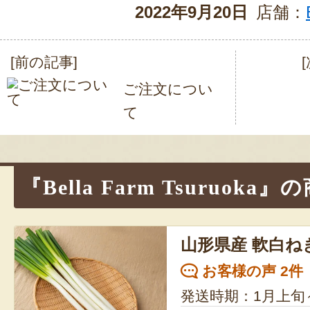
2022年9月20日
店舗：
[前の記事]
投
ご注文につい
稿
て
ナ
ビ
ゲ
『Bella Farm Tsuruoka
ー
シ
山形県産 軟白ね
ョ
お客様の声 2件
ン
発送時期：1月上旬