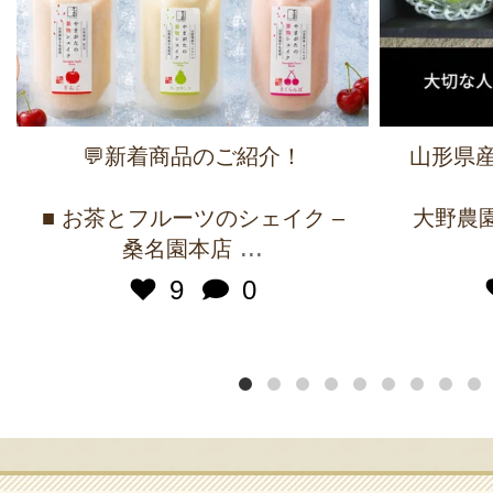
💬新着商品のご紹介！
山形県産
■ お茶とフルーツのシェイク –
大野農園 
...
桑名園本店
9
0