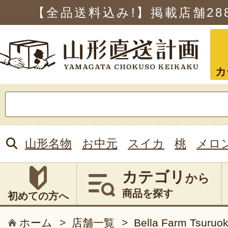
【全品送料込み!】掲載店舗
28
カ
検
索:
山形名物
お中元
スイカ
桃
メロ
カテゴリ
から
商品を探す
初めての方へ
ホーム
>
店舗一覧
>
Bella Farm Tsuruo