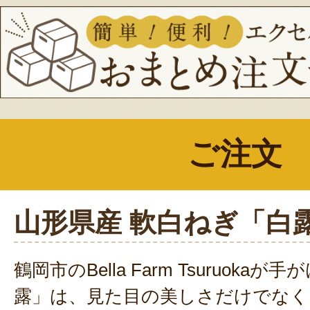
軟白ねぎは、
ねぎ特有の辛味やえぐ
「例えば、
サラダにしても美味しい
食のねぎは薬味以外の選択肢ないと
たが、この軟白ねぎなら納得です！
きたどんな長ねぎよりも
柔らかく
ご注文
違い
の
軟白ねぎ「白露」
。一度食べ
と間違いなし
です。
山形県産 軟白ねぎ「白
鶴岡市のBella Farm Tsuruok
露」は、見た目の美しさだけでなく