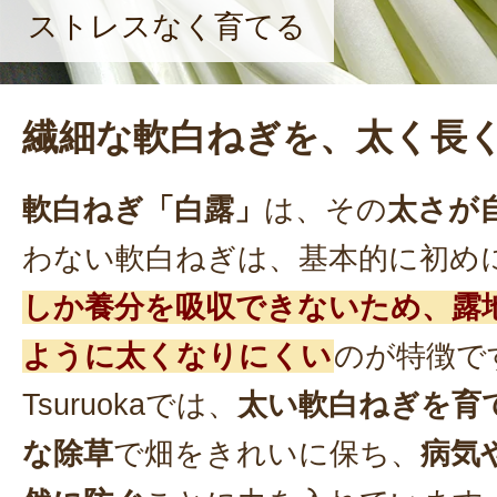
ストレスなく育てる
繊細な軟白ねぎを、太く長
軟白ねぎ「白露」
は、その
太さが
わない軟白ねぎは、基本的に初め
しか養分を吸収できないため、露
ように太くなりにくい
のが特徴です。
Tsuruokaでは、
太い軟白ねぎを育
な除草
で畑をきれいに保ち、
病気