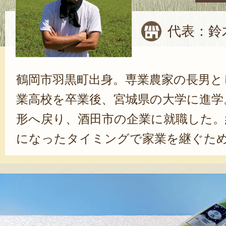
代表：鈴
鶴岡市羽黒町出身。専業農家の長男と
業高校を卒業後、宮城県の大学に進学
形へ戻り、酒田市の企業に就職した。約
になったタイミングで家業を継ぐため
就農研修の際に軟白ねぎに出会い、ね
を決意した。「初めは嫌々だった」
では、「綺麗で美味しいねぎ」を作
に充実感を感じている。自分がやる