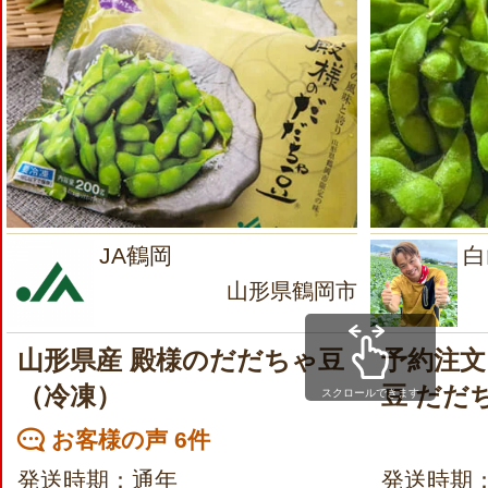
JA鶴岡
白
山形県鶴岡市
山形県産 殿様のだだちゃ豆
予約注文
（冷凍）
豆 だだ
スクロールできます
お客様の声 6件
発送時期：通年
発送時期