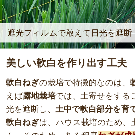
遮光フィルムで敢えて日光を遮断
美しい軟白を作り出す工夫
軟白ねぎ
の栽培で特徴的なのは、
えば
露地栽培
では、土寄せをする
光を遮断し、
土中で軟白部分を育
軟白ねぎ
は、ハウス栽培のため、