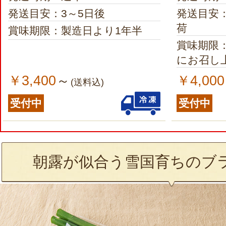
発送目安：3～5日後
発送目安
荷
賞味期限：製造日より1年半
賞味期限
にお召し
￥3,400
￥4,000
～
(送料込)
受付中
受付中
朝露が似合う雪国育ちのブ