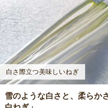
「農業をやりたい！」と思ってもら
こいい農家」として活動していきた
がある。「まだまだ先輩農家から学
るように、試行錯誤の日々が続いて
ん。それでも、お客さんの「美味し
しい」という言葉をモチベーション
さを更新する」ねぎ作りを目指して
白さ際立つ美味しいねぎ
雪のような白さと、柔らか
白ねぎ」