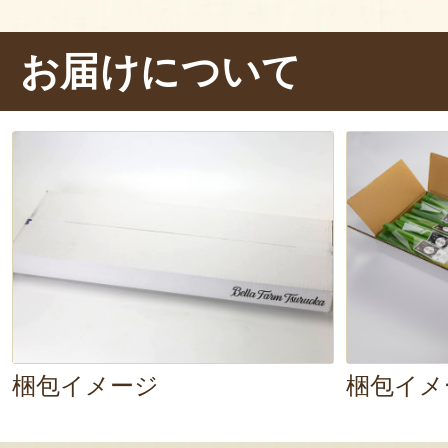
それでは、剥いてみましょう。お〜
お届けについて
トロ
ですね。箸でつまむと、ジワ
出てきますね。こぼしたらもった
いただきまーす。
パク！んーー、甘
軟白ねぎの甘み
なんですね。旨味を
ねぎのエキス
が、ジュワ〜と口中
す。何より、
柔らかさにビックリ。
を感じさせず、歯を当てると「スッ
ていきます
。いやいや、
こんな長
梱包イメージ
梱包イメ
い！