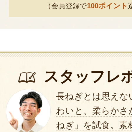
お子様にもおいしく食べて頂け
（会員登録で
100ポイント
す。また、作り手としての思い
っていれば幸いです。
ご提案頂きありがとうございま
売も検討したいと思います。
2022年03月08日
/
Bella 
スタッフレ
長ねぎとは思えな
わいと、柔らかさ
ねぎ」を試食。素