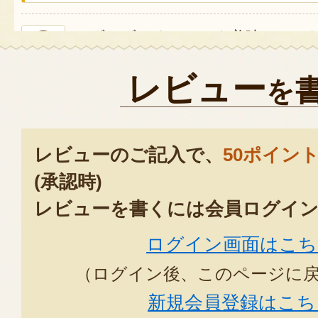
みずみずしくてとても美味しかっ
余すことなく食べられました。ネ
レビュー
を
もパクパク食べられるくらい甘み
を開けた時にスラっと品よく梱包
に丁寧に育てられたんだなと感じ
レビューのご記入で、
50ポイン
今回はLサイズの20本入りを注文
(承認時)
け新鮮なうちに食べたいので、10本
択肢がもう少し広がるとなお嬉し
レビューを書くには会員ログイン
いと思います。
ログイン画面はこち
2022年03月03日
/
（ログイン後、このページに
新規会員登録はこち
この度はご購入頂きありがとう