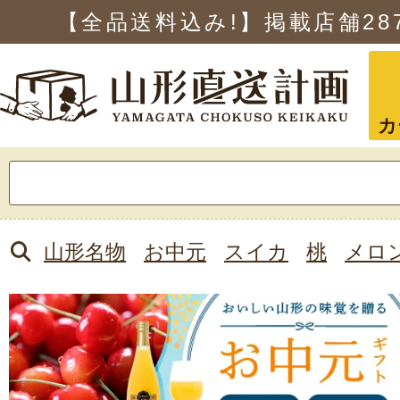
【全品送料込み!】掲載店舗
28
カ
検
索:
山形名物
お中元
スイカ
桃
メロ