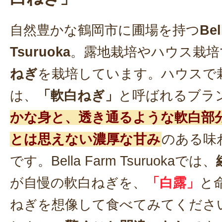
自然豊かな鶴岡市に圃場を持つ
Bel
Tsuruoka
。露地栽培やハウス栽培
ねぎ
を栽培しています。ハウスで
は、
「軟白ねぎ」
と呼ばれるブラ
かな身と、透き通るような軟白部
とは思えない濃厚な甘み
のある味
です。Bella Farm Tsuruokaでは、
が自慢の軟白ねぎを、
「白露」
と
ねぎを想像して食べてみてくださ