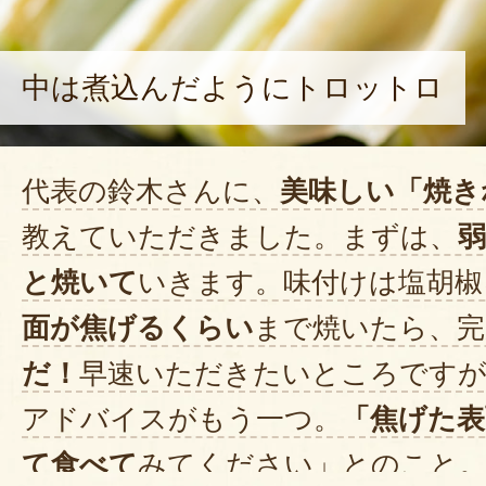
中は煮込んだようにトロットロ
代表の鈴木さんに、
美味しい「焼き
教えていただきました。まずは、
弱
と焼いて
いきます。味付けは塩胡椒
面が焦げるくらい
まで焼いたら、完
だ！
早速いただきたいところです
アドバイスがもう一つ。
「焦げた表
て食べて
みてください」とのこと