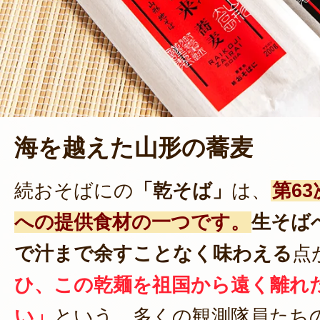
海を越えた山形の蕎麦
続おそばにの
「乾そば」
は、
第6
への提供食材の一つです。
生そば
で汁まで余すことなく味わえる
点
ひ、この乾麺を祖国から遠く離れ
い」
という、多くの観測隊員たち