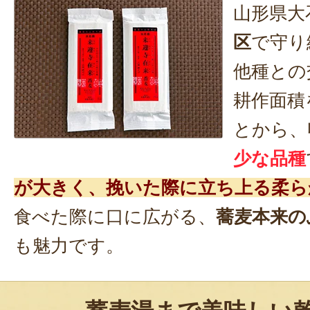
山形県大
区
で守り
他種との
耕作面積
とから、
少な品種
が大きく、挽いた際に立ち上る柔ら
食べた際に口に広がる、
蕎麦本来の
も魅力です。