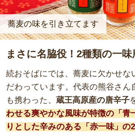
蕎麦の味を引き立てます
まさに名脇役！2種類の一味
続おそばにでは、蕎麦に欠かせな
だわっています。代表の熊谷さん
も携わった、
蔵王高原産の唐辛子
わせる爽やかな風味が特徴の「青
りとした辛みのある「赤一味」の