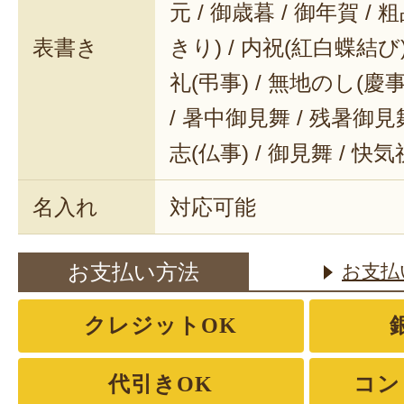
元 / 御歳暮 / 御年賀 / 
表書き
きり) / 内祝(紅白蝶結び) 
礼(弔事) / 無地のし(慶事
/ 暑中御見舞 / 残暑御見舞
志(仏事) / 御見舞 / 快
名入れ
対応可能
お支払い方法
お支払
クレジットOK
代引きOK
コン