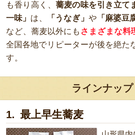
も香り高く、
蕎麦の味を引き立て
一味」
は、
「うなぎ」
や
「麻婆豆
など、蕎麦以外にも
さまざまな料
全国各地でリピーターが後を絶た
す。
ラインナップ
1. 最上早生蕎麦
山形県内