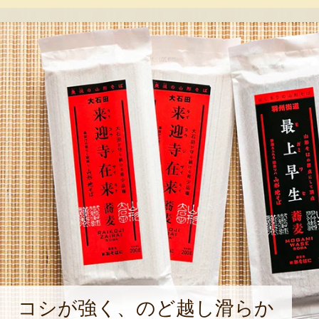
の美味しい蕎麦を、もっと全国の人
の想いから、県産そば粉にこだわっ
した県産の玄蕎麦を、石臼で丁寧に製
粉を使用しており、蕎麦本来の風味
麺に仕上げている。また、蕎麦に欠
にもこだわった。熊谷さん自ら、栽
蔵王高原産の唐辛子粉を使用。山椒の
味の「青一味」と、しっかりとした
味」の2種類で、蕎麦の味を引き立て
外出身者だからこそ、見えてくる魅
さん。「これからも、山形の蕎麦の
を、より多くの人に届けたい」と熱
コシが強く、のど越し滑らか