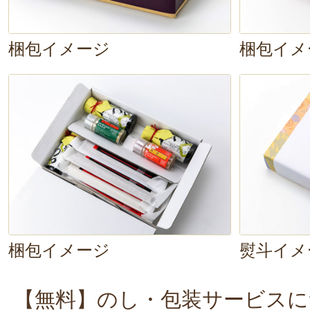
ました。
梱包イメージ
梱包イメ
残りの半分は、付属の
「青一味」を
ます。青唐辛子の一味って、かなり
僕は初めて食べましたが、これがま
に合う！山椒にも似た爽やかな香り
辛みが絶妙
で、あっという間に完食
さまでした！
今回は
かけ蕎麦
でいただきましたが
梱包イメージ
熨斗イメ
べてみたいですね。蕎麦の茹で汁は
【無料】のし・包装サービスに
しめるそうなので、ぜひとも試し