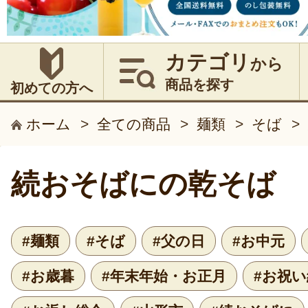
カテゴリ
から
商品を探す
初めての方へ
ホーム
>
全ての商品
>
麺類
>
そば
>
続おそばにの乾そば
#麺類
#そば
#父の日
#お中元
#お歳暮
#年末年始・お正月
#お祝