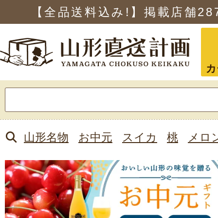
【全品送料込み!】掲載店舗
28
カ
検
索:
山形名物
お中元
スイカ
桃
メロ