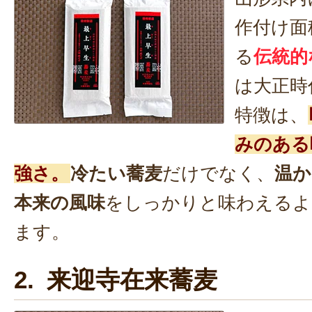
作付け面
る
伝統的
は大正時
特徴は、
みのある
強さ。
冷たい蕎麦
だけでなく、
温か
本来の風味
をしっかりと味わえるよ
ます。
2. 来迎寺在来蕎麦