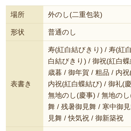
場所
外のし(二重包装)
形状
普通のし
寿(紅白結びきり) / 寿(紅白
白結びきり) / 御祝(紅白蝶結
歳暮 / 御年賀 / 粗品 / 内
表書き
内祝(紅白蝶結び) / 御礼(慶事
無地のし(慶事) / 無地のし
舞 / 残暑御見舞 / 寒中御見舞
見舞 / 快気祝 / 御新築祝