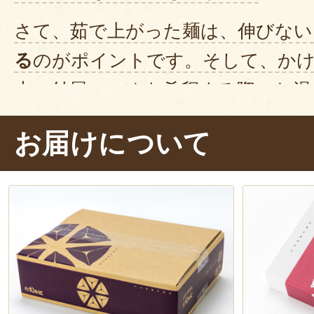
さて、茹で上がった麺は、伸びない
る
のがポイントです。そして、か
夫。付属のつゆを希釈する際のお湯
汁を少量加える
ことで、味わいに深
お届けについて
まぼこ
や
ねぎ
をのせれば、完成で
ただきまーす。
ズルズル！お〜！
舌触りも滑らか
入っていきますね。噛むと、ふくよ
が、フワッと鼻に抜けていきます。
抜群で、これは美味しい！半分ほど