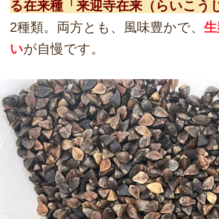
る在来種「来迎寺在来（らいこう
2種類。両方とも、風味豊かで、
生
い
が自慢です。