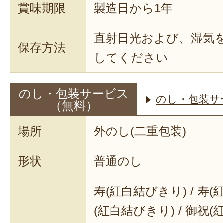
賞味期限
製造日から1年
直射日光および、湿気
保存方法
してください
のし・包装サービス
のし・包装サ
（無料）
場所
外のし(二重包装)
形状
普通のし
寿(紅白結びきり) / 寿(
(紅白結びきり) / 御祝(