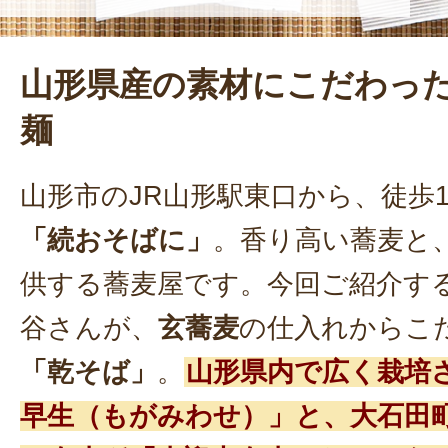
山形県産の素材にこだわっ
麺
山形市のJR山形駅東口から、徒歩
「続おそばに」
。香り高い蕎麦と
供する蕎麦屋です。今回ご紹介す
谷さんが、
玄蕎麦
の仕入れからこ
「乾そば」
。
山形県内で広く栽培
早生（もがみわせ）」と、大石田