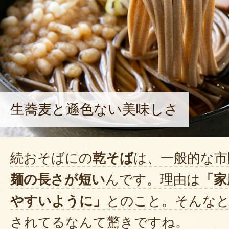
生蕎麦と遜色ない美味しさ
続おそばにの
乾そば
は、一般的な市
麺の長さが短い
んです。理由は
「家
やすいように」
とのこと。そんな
されてるなんて驚きですね。