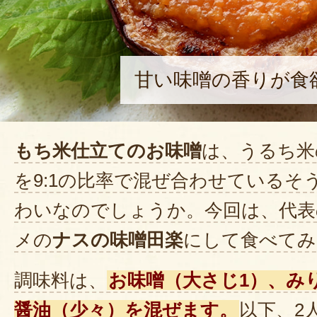
甘い味噌の香りが食
もち米仕立てのお味噌
は、うるち米
を9:1の比率で混ぜ合わせているそ
わいなのでしょうか。今回は、代表
メの
ナスの味噌田楽
にして食べてみ
調味料は、
お味噌（大さじ1）、み
醤油（少々）を混ぜます。
以下、2