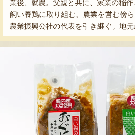
業後、就農。父親と共に、家業の稲作
飼い養鶏に取り組む。農業を営む傍ら、
農業振興公社の代表を引き継ぐ。地元
た、味噌や豆菓子、お餅の商品開発に注
は、幅広い年代に食べてもらうため、
ンプ専用餅を開発した。「小腹が空
ピッタリ」と大好評。「できるだけ
ん使って、小国町自体の活性化にも
す」と語っている。