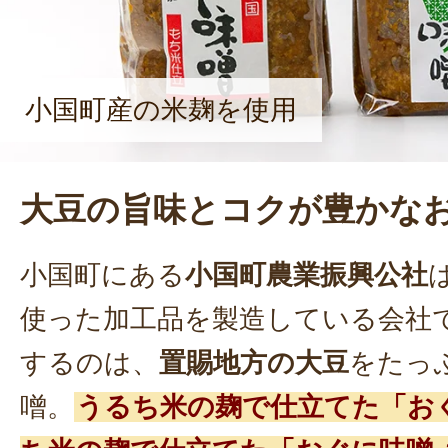
小国町産の米麹を使用
大豆の旨味とコクが豊かな
小国町にある
小国町農業振興公社
使った加工品を製造している会社
するのは、
置賜地方の大豆
をたっ
噌。
うるち米の麹で仕立てた「お