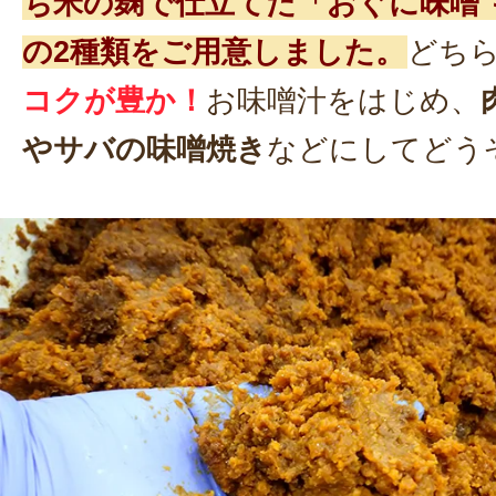
ち米の麹で仕立てた「おぐに味噌 
の2種類をご用意しました。
どち
コクが豊か！
お味噌汁をはじめ、
やサバの味噌焼き
などにしてどう