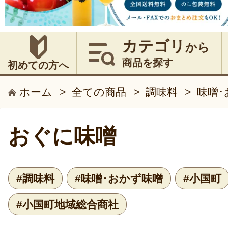
カテゴリ
から
商品を探す
初めての方へ
ホーム
>
全ての商品
>
調味料
>
味噌･
おぐに味噌
#調味料
#味噌･おかず味噌
#小国町
#小国町地域総合商社