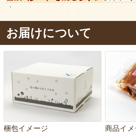
す。
1.
ナス2本
を輪切りにし、フライパ
お届けについて
します
2. ふたをして中火で両面焼きます
3. 調味料を電子レンジで
2分ほど温
4. ナスに調味料をのせて、白ごま
成！
香ばしい香りがふわっと漂います。
クリ……うん、
お味噌が甘い
です！
梱包イメージ
商品イメ
濃厚。
油で炒めたナスのコク深い味