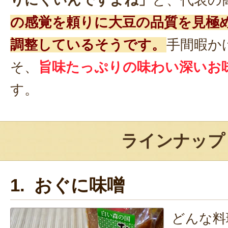
りにくいんですよね」
と、代表の
の感覚を頼りに大豆の品質を見極
調整しているそうです。
手間暇か
そ、
旨味たっぷりの味わい深いお
す。
ラインナップ
1. おぐに味噌
どんな料