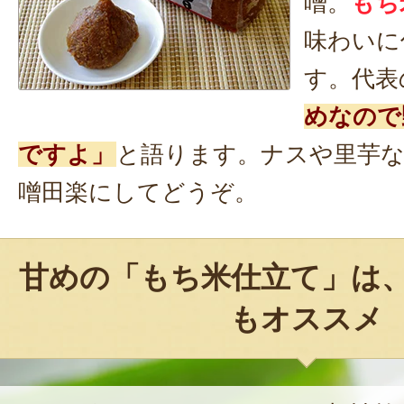
噌。
もち
味わいに
す。代表
めなので
ですよ」
と語ります。ナスや里芋
噌田楽にしてどうぞ。
甘めの「もち米仕立て」は
もオススメ