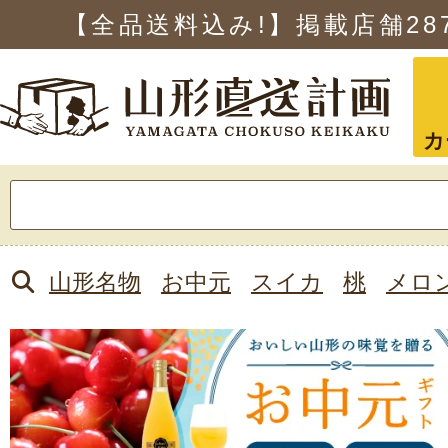
【全品送料込み!】掲載店舗
28
カ
検
索:
山形名物
お中元
スイカ
桃
メロ