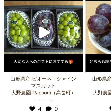
山形県産 ピオーネ・シャイン
山形県産
マスカット
大野農園 Rapporti（高畠町）
大野農園 
...
- - - -
4
0