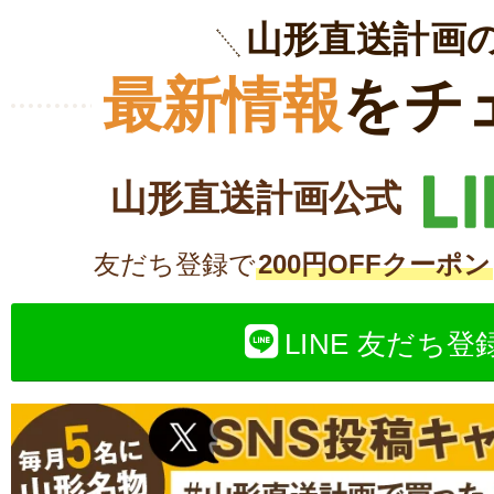
山形直送計画
最新情報
をチ
山形直送計画公式
友だち登録で
200円OFFクーポン
LINE 友だち登