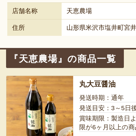
店舗名称
天恵農場
住所
山形県米沢市塩井町宮井2
『天恵農場』の商品一覧
丸大豆醤油
発送時期：通年
発送目安：3～5日
賞味期限：製造日より18
限が6ヶ月以上の