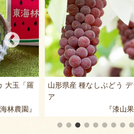
カ 大玉「羅
山形県産 種なしぶどう 
ア
海林農園』
『漆山果