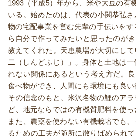
1993（平成5）年から、米や大豆の
いる。始めたのは、代表の小関恭弘さ
物の宅配事業を営む先輩の手伝いをす
ら自分で作ってみたいと思ったのがき
教えてくれた。天恵農場が大切にして
二（しんどふじ）」。身体と土地は一
れない関係にあるという考え方だ。良
食べ物ができ、人間にも環境にも良い
その信念のもと、米沢名物の鯉のアラ
ど、地元ならではの有機質肥料を使っ
また、農薬を使わない有機栽培でも、
るための工夫が随所に散りばめられて