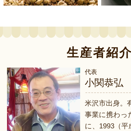
生産者紹
代表
小関恭弘
米沢市出身。
事業に携わっ
に、1993（