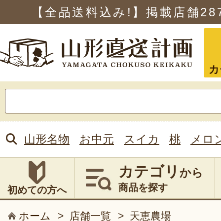
【全品送料込み!】掲載店舗
28
カ
検
索:
山形名物
お中元
スイカ
桃
メロ
カテゴリ
から
商品を探す
初めての方へ
ホーム
>
店舗一覧
>
天恵農場